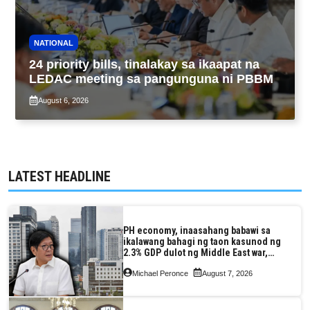
NATIONAL
24 priority bills, tinalakay sa ikaapat na
LEDAC meeting sa pangunguna ni PBBM
August 6, 2026
LATEST HEADLINE
PH economy, inaasahang babawi sa
ikalawang bahagi ng taon kasunod ng
2.3% GDP dulot ng Middle East war,
pagkaantala ng public construction
Michael Peronce
August 7, 2026