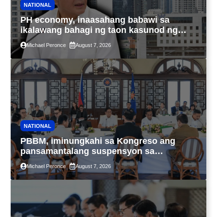
NATIONAL
PH economy, inaasahang babawi sa
ikalawang bahagi ng taon kasunod ng
2.3% GDP dulot ng Middle East war,
Michael Peronce
August 7, 2026
pagkaantala ng public construction
NATIONAL
PBBM, iminungkahi sa Kongreso ang
pansamantalang suspensyon sa
pagpapatupad ng Real Property Valuation
Michael Peronce
August 7, 2026
and Assessment Reform Act