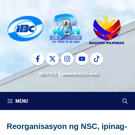
Skip
to
content
IBCTV13
www.ibctv13.com
MENU
Reorganisasyon ng NSC, ipinag-