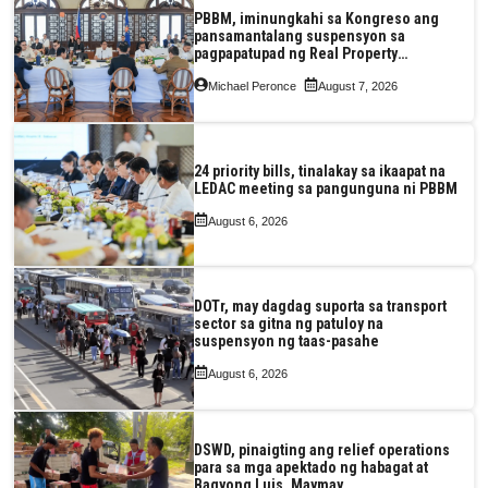
PBBM, iminungkahi sa Kongreso ang
pansamantalang suspensyon sa
pagpapatupad ng Real Property
Valuation and Assessment Reform Act
Michael Peronce
August 7, 2026
24 priority bills, tinalakay sa ikaapat na
LEDAC meeting sa pangunguna ni PBBM
August 6, 2026
DOTr, may dagdag suporta sa transport
sector sa gitna ng patuloy na
suspensyon ng taas-pasahe
August 6, 2026
DSWD, pinaigting ang relief operations
para sa mga apektado ng habagat at
Bagyong Luis, Maymay