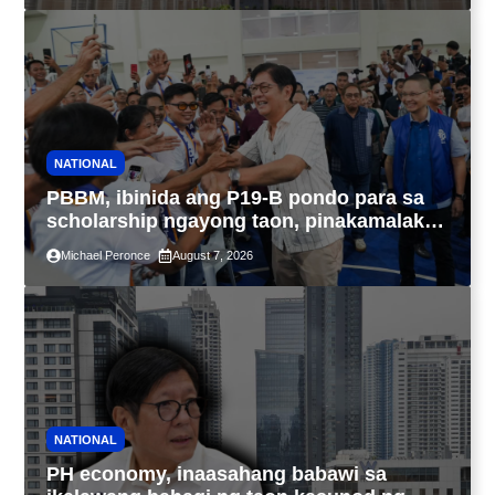
NATIONAL
PBBM, ibinida ang P19-B pondo para sa
scholarship ngayong taon, pinakamalaki
sa kasaysayan ng TESDA
Michael Peronce
August 7, 2026
NATIONAL
PH economy, inaasahang babawi sa