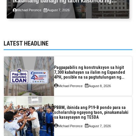
ikalawang bahagi ng taon kasunod ng
2.3% GDP dulot ng Middle East war,
Michael Peronce
August 7, 2026
pagkaantala ng public construction
LATEST HEADLINE
Pagpapabilis ng konstruksyon sa higit
7,300 kabahayan sa ilalim ng Expanded
4PH, posible na sa pagtutulungan ng
Pag-IBIG at P.A. Alvarez
Michael Peronce
August 8, 2026
PBBM, ibinida ang P19-B pondo para sa
scholarship ngayong taon, pinakamalaki
sa kasaysayan ng TESDA
Michael Peronce
August 7, 2026