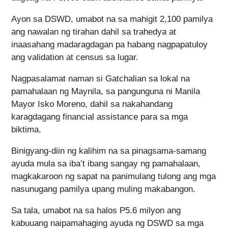
Ayon sa DSWD, umabot na sa mahigit 2,100 pamilya
ang nawalan ng tirahan dahil sa trahedya at
inaasahang madaragdagan pa habang nagpapatuloy
ang validation at census sa lugar.
Nagpasalamat naman si Gatchalian sa lokal na
pamahalaan ng Maynila, sa pangunguna ni Manila
Mayor Isko Moreno, dahil sa nakahandang
karagdagang financial assistance para sa mga
biktima.
Binigyang-diin ng kalihim na sa pinagsama-samang
ayuda mula sa iba’t ibang sangay ng pamahalaan,
magkakaroon ng sapat na panimulang tulong ang mga
nasunugang pamilya upang muling makabangon.
Sa tala, umabot na sa halos P5.6 milyon ang
kabuuang naipamahaging ayuda ng DSWD sa mga