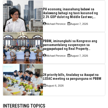
PH economy, inaasahang babawi sa
ikalawang bahagi ng taon kasunod ng
2.3% GDP dulot ng Middle East war,
pagkaantala ng public construction
Michael Peronce
August 7, 2026
PBBM, iminungkahi sa Kongreso ang
pansamantalang suspensyon sa
pagpapatupad ng Real Property
Valuation and Assessment Reform Act
Michael Peronce
August 7, 2026
24 priority bills, tinalakay sa ikaapat na
LEDAC meeting sa pangunguna ni PBBM
August 6, 2026
INTERESTING TOPICS