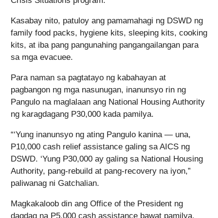
Crisis Situations program.
Kasabay nito, patuloy ang pamamahagi ng DSWD ng
family food packs, hygiene kits, sleeping kits, cooking
kits, at iba pang pangunahing pangangailangan para
sa mga evacuee.
Para naman sa pagtatayo ng kabahayan at
pagbangon ng mga nasunugan, inanunsyo rin ng
Pangulo na maglalaan ang National Housing Authority
ng karagdagang P30,000 kada pamilya.
“‘Yung inanunsyo ng ating Pangulo kanina — una,
P10,000 cash relief assistance galing sa AICS ng
DSWD. ‘Yung P30,000 ay galing sa National Housing
Authority, pang-rebuild at pang-recovery na iyon,”
paliwanag ni Gatchalian.
Magkakaloob din ang Office of the President ng
dagdag na P5,000 cash assistance bawat pamilya.