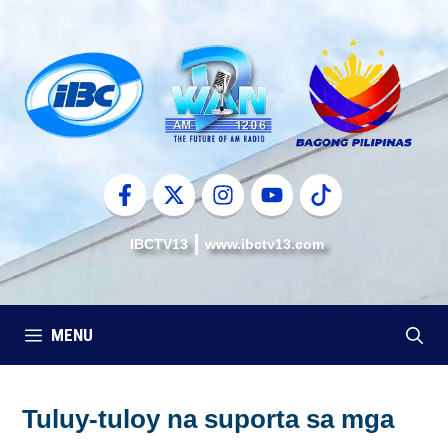
Skip
to
content
IBCTV13
www.ibctv13.com
MENU
Tuluy-tuloy na suporta sa mga