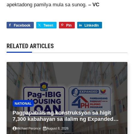
apektadong pamilya mula sa sunog.
– VC
Facebook
Tweet
Pin
LinkedIn
RELATED ARTICLES
NATIONAL
Pagpapabilis ng konstruksyon sa higit
7,300 kabahayan sa ilalim ng Expanded
4PH, posible na sa pagtutulungan ng Pag-
Michael Peronce
August 8, 2026
IBIG at P.A. Alvarez