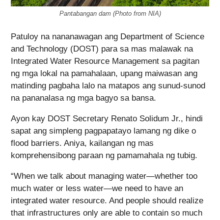
Pantabangan dam (Photo from NIA)
Patuloy na nananawagan ang Department of Science
and Technology (DOST) para sa mas malawak na
Integrated Water Resource Management sa pagitan
ng mga lokal na pamahalaan, upang maiwasan ang
matinding pagbaha lalo na matapos ang sunud-sunod
na pananalasa ng mga bagyo sa bansa.
Ayon kay DOST Secretary Renato Solidum Jr., hindi
sapat ang simpleng pagpapatayo lamang ng dike o
flood barriers. Aniya, kailangan ng mas
komprehensibong paraan ng pamamahala ng tubig.
“When we talk about managing water—whether too
much water or less water—we need to have an
integrated water resource. And people should realize
that infrastructures only are able to contain so much