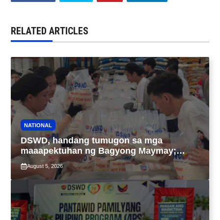
RELATED ARTICLES
NATIONAL
DSWD, handang tumugon sa mga
maaapektuhan ng Bagyong Maymay;
araw-araw na paggawa ng FFPs, tiniyak
August 5, 2026