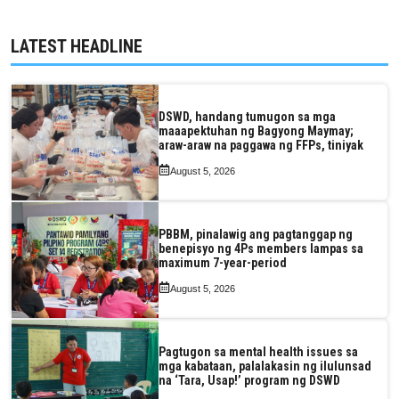
LATEST HEADLINE
DSWD, handang tumugon sa mga
maaapektuhan ng Bagyong Maymay;
araw-araw na paggawa ng FFPs, tiniyak
August 5, 2026
PBBM, pinalawig ang pagtanggap ng
benepisyo ng 4Ps members lampas sa
maximum 7-year-period
August 5, 2026
Pagtugon sa mental health issues sa
mga kabataan, palalakasin ng ilulunsad
na ‘Tara, Usap!’ program ng DSWD