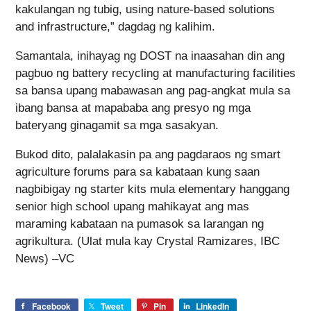
kakulangan ng tubig, using nature-based solutions
and infrastructure,” dagdag ng kalihim.
Samantala, inihayag ng DOST na inaasahan din ang
pagbuo ng battery recycling at manufacturing facilities
sa bansa upang mabawasan ang pag-angkat mula sa
ibang bansa at mapababa ang presyo ng mga
bateryang ginagamit sa mga sasakyan.
Bukod dito, palalakasin pa ang pagdaraos ng smart
agriculture forums para sa kabataan kung saan
nagbibigay ng starter kits mula elementary hanggang
senior high school upang mahikayat ang mas
maraming kabataan na pumasok sa larangan ng
agrikultura. (Ulat mula kay Crystal Ramizares, IBC
News) –VC
Facebook
Tweet
Pin
LinkedIn