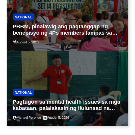
NATIONAL
PBBM, pinalawig ang pagtanggap ng
benepisyo ng 4Ps members lampas sa
maximum 7-year-period
August 5, 2026
NATIONAL
Pagtugon sa mental health issues sa mga
kabataan, palalakasin ng ilulunsad na
‘Tara, Usap!’ program ng DSWD
Michael Peronce
August 5, 2026