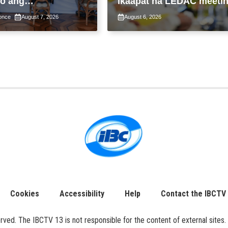
o ang
ikaapat na LEDAC meeti
ntalang
sa pangunguna ni PBBM
once
August 7, 2026
August 6, 2026
yon sa
tupad ng Real
 Valuation and
ent Reform Act
Cookies
Accessibility
Help
Contact the IBCTV
ed. The IBCTV 13 is not responsible for the content of external sites. 