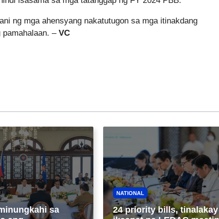
 hindi isasama sa mga tatanggap ng FY 2024 PBB.
wani ng mga ahensyang nakatutugon sa mga itinakdang
 pamahalaan. –
VC
NATIONAL
minungkahi sa
24 priority bills, tinalakay