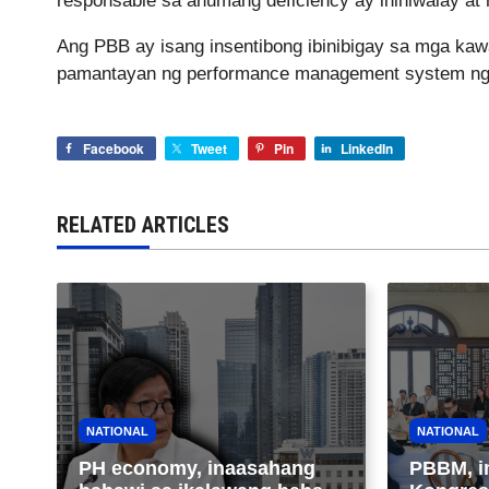
responsable sa anumang deficiency ay ihihiwalay at
Ang PBB ay isang insentibong ibinibigay sa mga ka
pamantayan ng performance management system ng
Facebook
Tweet
Pin
LinkedIn
RELATED ARTICLES
NATIONAL
NATIONAL
PH economy, inaasahang
PBBM, i