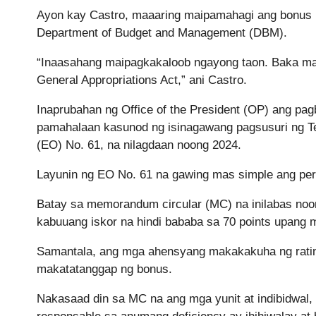
Ayon kay Castro, maaaring maipamahagi ang bonus
Department of Budget and Management (DBM).
“Inaasahang maipagkakaloob ngayong taon. Baka ma
General Appropriations Act,” ani Castro.
Inaprubahan ng Office of the President (OP) ang p
pamahalaan kasunod ng isinagawang pagsusuri ng Te
(EO) No. 61, na nilagdaan noong 2024.
Layunin ng EO No. 61 na gawing mas simple ang pe
Batay sa memorandum circular (MC) na inilabas noo
kabuuang iskor na hindi bababa sa 70 points upang 
Samantala, ang mga ahensyang makakakuha ng rating 
makatatanggap ng bonus.
Nakasaad din sa MC na ang mga yunit at indibidwal,