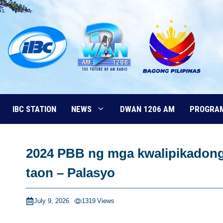
Skip
to
content
IBC STATION
NEWS
DWAN 1206 AM
PROGRA
2024 PBB ng mga kwalipikadong
taon – Palasyo
July 9, 2026
1319
Views