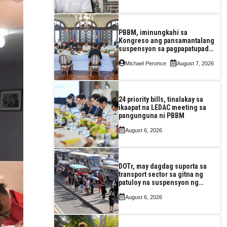
construction
PBBM, iminungkahi sa
Kongreso ang pansamantalang
suspensyon sa pagpapatupad
ng Real Property Valuation and
Michael Peronce
August 7, 2026
Assessment Reform Act
24 priority bills, tinalakay sa
ikaapat na LEDAC meeting sa
pangunguna ni PBBM
August 6, 2026
DOTr, may dagdag suporta sa
transport sector sa gitna ng
patuloy na suspensyon ng
taas-pasahe
August 6, 2026