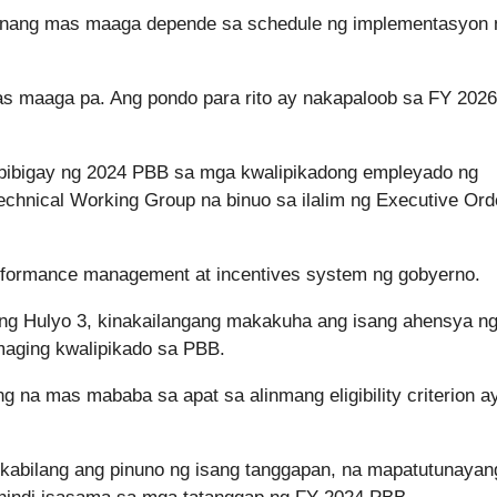
 nang mas maaga depende sa schedule ng implementasyon 
s maaga pa. Ang pondo para rito ay nakapaloob sa FY 2026
agbibigay ng 2024 PBB sa mga kwalipikadong empleyado ng
chnical Working Group na binuo sa ilalim ng Executive Ord
rformance management at incentives system ng gobyerno.
ng Hulyo 3, kinakailangang makakuha ang isang ahensya n
maging kwalipikado sa PBB.
na mas mababa sa apat sa alinmang eligibility criterion ay
 kabilang ang pinuno ng isang tanggapan, na mapatutunayan