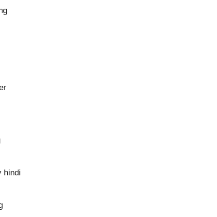
ng
er
g
 hindi
g