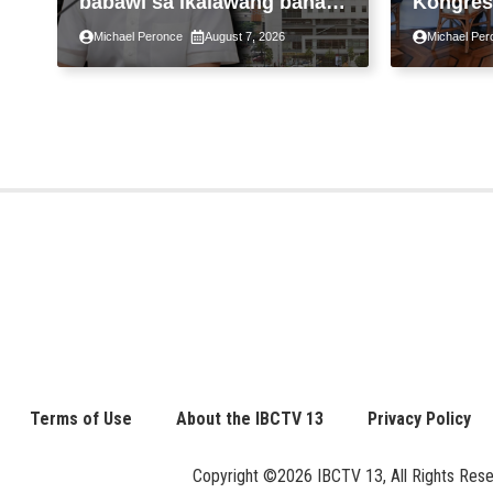
babawi sa ikalawang bahagi
Kongres
ng taon kasunod ng 2.3%
pansama
Michael Peronce
August 7, 2026
Michael Per
GDP dulot ng Middle East
suspens
war, pagkaantala ng public
pagpapa
construction
Property
Assessm
Terms of Use
About the IBCTV 13
Privacy Policy
Copyright ©2026 IBCTV 13, All Rights Reserv