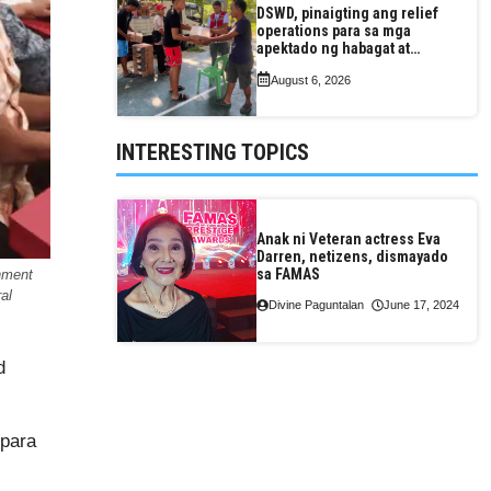
DSWD, pinaigting ang relief
operations para sa mga
apektado ng habagat at
Bagyong Luis, Maymay
August 6, 2026
INTERESTING TOPICS
Anak ni Veteran actress Eva
Darren, netizens, dismayado
sa FAMAS
rnment
al
Divine Paguntalan
June 17, 2024
d
 para