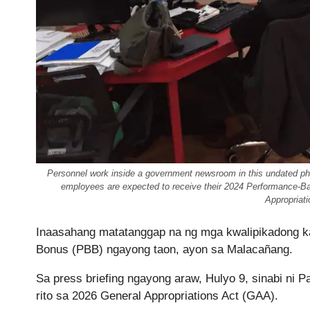
Personnel work inside a government newsroom in this undated phot
employees are expected to receive their 2024 Performance-Ba
Appropriati
Inaasahang matatanggap na ng mga kwalipikadong k
Bonus (PBB) ngayong taon, ayon sa Malacañang.
Sa press briefing ngayong araw, Hulyo 9, sinabi ni 
rito sa 2026 General Appropriations Act (GAA).