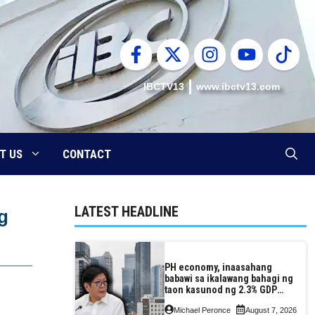
IBCTV13
www.ibctv13.com
T US
CONTACT
LATEST HEADLINE
g
PH economy, inaasahang
babawi sa ikalawang bahagi ng
taon kasunod ng 2.3% GDP
dulot ng Middle East war,
Michael Peronce
August 7, 2026
pagkaantala ng public