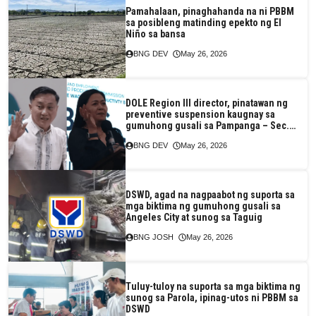
Pamahalaan, pinaghahanda na ni PBBM
sa posibleng matinding epekto ng El
Niño sa bansa
BNG DEV
May 26, 2026
DOLE Region III director, pinatawan ng
preventive suspension kaugnay sa
gumuhong gusali sa Pampanga – Sec.
Tolentino
BNG DEV
May 26, 2026
DSWD, agad na nagpaabot ng suporta sa
mga biktima ng gumuhong gusali sa
Angeles City at sunog sa Taguig
BNG JOSH
May 26, 2026
Tuluy-tuloy na suporta sa mga biktima ng
sunog sa Parola, ipinag-utos ni PBBM sa
DSWD