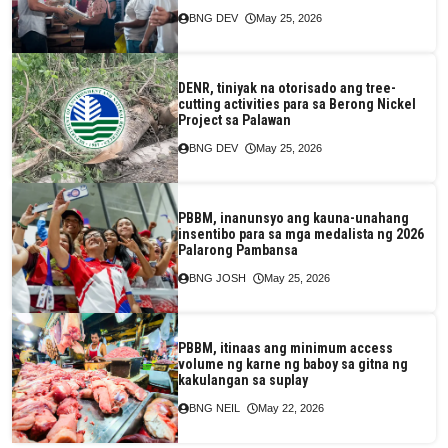
BNG DEV
May 25, 2026
DENR, tiniyak na otorisado ang tree-
cutting activities para sa Berong Nickel
Project sa Palawan
BNG DEV
May 25, 2026
PBBM, inanunsyo ang kauna-unahang
insentibo para sa mga medalista ng 2026
Palarong Pambansa
BNG JOSH
May 25, 2026
PBBM, itinaas ang minimum access
volume ng karne ng baboy sa gitna ng
kakulangan sa suplay
BNG NEIL
May 22, 2026