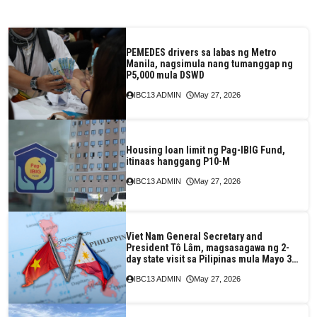
PEMEDES drivers sa labas ng Metro
Manila, nagsimula nang tumanggap ng
P5,000 mula DSWD
IBC13 ADMIN
May 27, 2026
Housing loan limit ng Pag-IBIG Fund,
itinaas hanggang P10-M
IBC13 ADMIN
May 27, 2026
Viet Nam General Secretary and
President Tô Lâm, magsasagawa ng 2-
day state visit sa Pilipinas mula Mayo 31-
Hunyo 1
IBC13 ADMIN
May 27, 2026