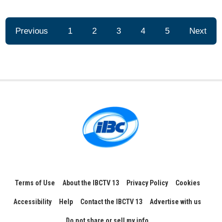
Previous
1
2
3
4
5
Next
Terms of Use
About the IBCTV 13
Privacy Policy
Cookies
Accessibility
Help
Contact the IBCTV 13
Advertise with us
Do not share or sell my info