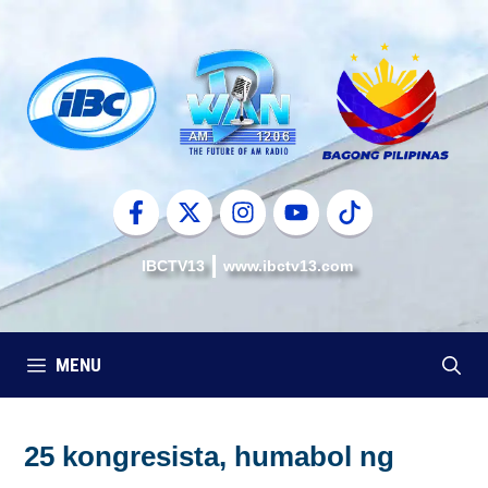
Skip
to
content
IBCTV13
www.ibctv13.com
MENU
25 kongresista, humabol ng