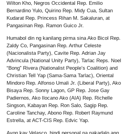
Wilton Kho, Negros Occidental Rep. Emilio
Bernardino Yulo, Quirino Rep. Midy Cua, Sultan
Kudarat Rep. Princess Rihan M. Sakaluran, at
Pangasinan Rep. Ramon Guico Jr.
Humabol din ng kanilang pirma sina Ako Bicol Rep.
Zaldy Co, Pangasinan Rep. Arthur Celeste
(Nacionalista Party), Cavite Rep. Adrian Jay
Advincula (National Unity Party), Tarlac Reps. Noel
“Bong” Rivera (Nationalist People’s Coalition) and
Christian Tell Yap (Sama-Sama Tarlac), Oriental
Mindoro Rep. Alfonso Umali Jr. (Liberal Party), Ako
Bisaya Rep. Sonny Lagon, GP Rep. Jose Gay
Padiernos, Ako Ilocano Ako (AIA) Rep. Richelle
Singson, Kabayan Rep. Ron Salo, Sagip Rep.
Caroline Tanchay, Abono Rep. Robert Raymund
Estrella, at ACT-CIS Rep. Edvic Yap.
Ayon kay Velasco, hindi personal na nakadalo ang