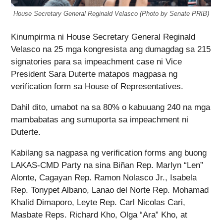
House Secretary General Reginald Velasco (Photo by Senate PRIB)
Kinumpirma ni House Secretary General Reginald
Velasco na 25 mga kongresista ang dumagdag sa 215
signatories para sa impeachment case ni Vice
President Sara Duterte matapos magpasa ng
verification form sa House of Representatives.
Dahil dito, umabot na sa 80% o kabuuang 240 na mga
mambabatas ang sumuporta sa impeachment ni
Duterte.
Kabilang sa nagpasa ng verification forms ang buong
LAKAS-CMD Party na sina Biñan Rep. Marlyn “Len”
Alonte, Cagayan Rep. Ramon Nolasco Jr., Isabela
Rep. Tonypet Albano, Lanao del Norte Rep. Mohamad
Khalid Dimaporo, Leyte Rep. Carl Nicolas Cari,
Masbate Reps. Richard Kho, Olga “Ara” Kho, at