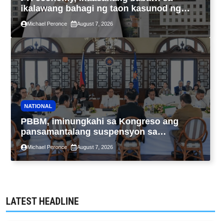
ikalawang bahagi ng taon kasunod ng
2.3% GDP dulot ng Middle East war,
Michael Peronce
August 7, 2026
pagkaantala ng public construction
NATIONAL
PBBM, iminungkahi sa Kongreso ang
pansamantalang suspensyon sa
pagpapatupad ng Real Property Valuation
Michael Peronce
August 7, 2026
and Assessment Reform Act
LATEST HEADLINE