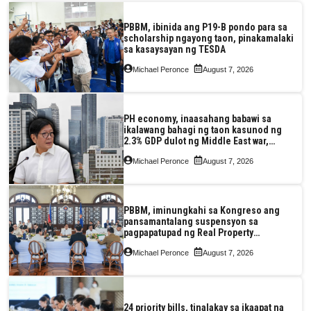
PBBM, ibinida ang P19-B pondo para sa
scholarship ngayong taon, pinakamalaki
sa kasaysayan ng TESDA
Michael Peronce
August 7, 2026
PH economy, inaasahang babawi sa
ikalawang bahagi ng taon kasunod ng
2.3% GDP dulot ng Middle East war,
pagkaantala ng public construction
Michael Peronce
August 7, 2026
PBBM, iminungkahi sa Kongreso ang
pansamantalang suspensyon sa
pagpapatupad ng Real Property
Valuation and Assessment Reform Act
Michael Peronce
August 7, 2026
24 priority bills, tinalakay sa ikaapat na