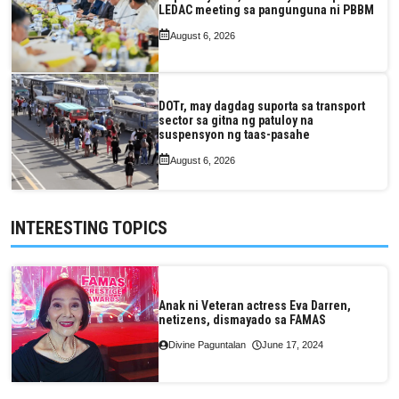
LEDAC meeting sa pangunguna ni PBBM
August 6, 2026
DOTr, may dagdag suporta sa transport
sector sa gitna ng patuloy na
suspensyon ng taas-pasahe
August 6, 2026
INTERESTING TOPICS
Anak ni Veteran actress Eva Darren,
netizens, dismayado sa FAMAS
Divine Paguntalan
June 17, 2024