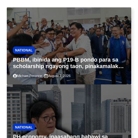
NATIONAL
PBBM, ibinida ang P19-B pondo para sa
scholarship ngayong taon, pinakamalaki
sa kasaysayan ng TESDA
Michael Peronce
August 7, 2026
NATIONAL
PH economy, inaasahang babawi sa