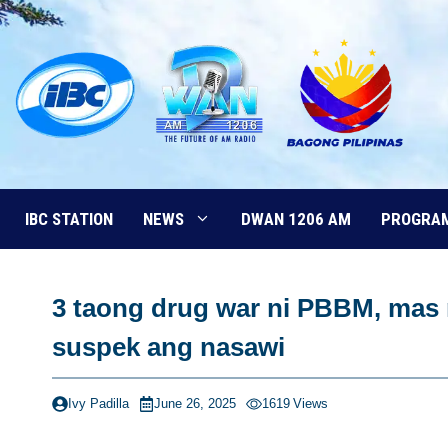
Skip
to
content
IBC STATION
NEWS
DWAN 1206 AM
PROGRA
3 taong drug war ni PBBM, mas
suspek ang nasawi
Ivy Padilla
June 26, 2025
1619
Views