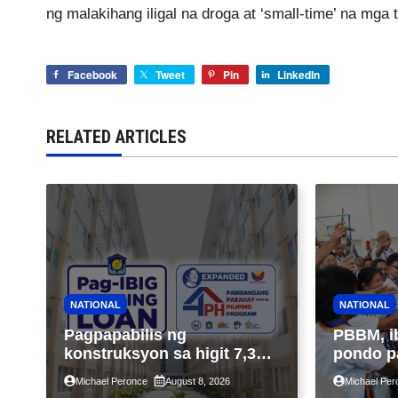
ng malakihang iligal na droga at ‘small-time’ na mga 
Facebook
Tweet
Pin
LinkedIn
RELATED ARTICLES
NATIONAL
NATIONAL
Pagpapabilis ng
PBBM, i
konstruksyon sa higit 7,300
pondo p
kabahayan sa ilalim ng
ngayong
Michael Peronce
August 8, 2026
Michael Per
Expanded 4PH, posible na
sa kasa