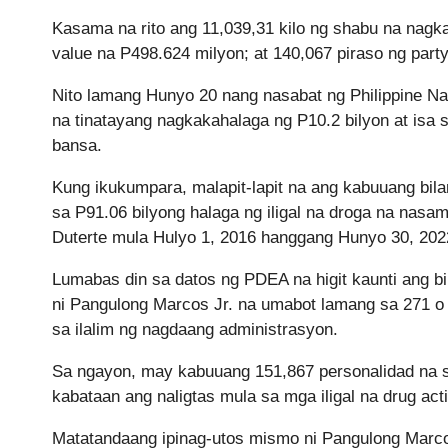
Kasama na rito ang 11,039,31 kilo ng shabu na nagka
value na P498.624 milyon; at 140,067 piraso ng par
Nito lamang Hunyo 20 nang nasabat ng Philippine Na
na tinatayang nagkakahalaga ng P10.2 bilyon at is
bansa.
Kung ikukumpara, malapit-lapit na ang kabuuang bi
sa P91.06 bilyong halaga ng iligal na droga na nasa
Duterte mula Hulyo 1, 2016 hanggang Hunyo 30, 202
Lumabas din sa datos ng PDEA na higit kaunti ang b
ni Pangulong Marcos Jr. na umabot lamang sa 271 o
sa ilalim ng nagdaang administrasyon.
Sa ngayon, may kabuuang 151,867 personalidad na s
kabataan ang naligtas mula sa mga iligal na drug acti
Matatandaang ipinag-utos mismo ni Pangulong Marco