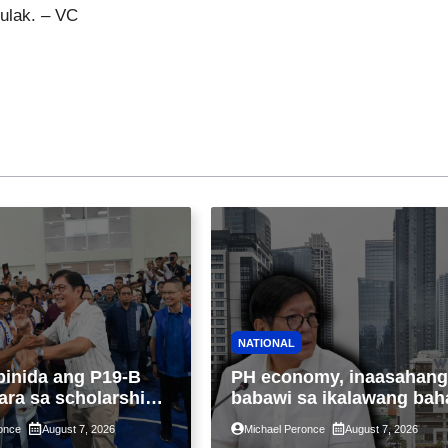
tulak. – VC
NATIONAL
binida ang P19-B
PH economy, inaasahang
ara sa scholarship
babawi sa ikalawang bah
 taon, pinakamalaki
ng taon kasunod ng 2.3%
once
August 7, 2026
Michael Peronce
August 7, 2026
ysayan ng TESDA
GDP dulot ng Middle Eas