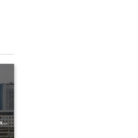
agi
t