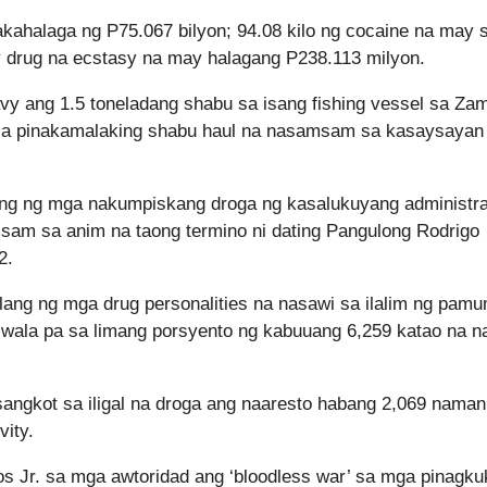
kahalaga ng P75.067 bilyon; 94.08 kilo ng cocaine na may s
ty drug na ecstasy na may halagang P238.113 milyon.
vy ang 1.5 toneladang shabu sa isang fishing vessel sa Za
a sa pinakamalaking shabu haul na nasamsam sa kasaysayan
lang ng mga nakumpiskang droga ng kasalukuyang administr
msam sa anim na taong termino ni dating Pangulong Rodrigo
2.
ilang ng mga drug personalities na nasawi sa ilalim ng pam
 wala pa sa limang porsyento ng kabuuang 6,259 katao na n
angkot sa iligal na droga ang naaresto habang 2,069 naman
vity.
s Jr. sa mga awtoridad ang ‘bloodless war’ sa mga pinagk