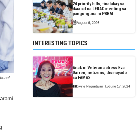
24 priority bills, tinalakay sa
ikaapat na LEDAC meeting sa
pangunguna ni PBBM
August 6, 2026
INTERESTING TOPICS
Anak ni Veteran actress Eva
Darren, netizens, dismayado
sa FAMAS
tional
Divine Paguntalan
June 17, 2024
marami
g