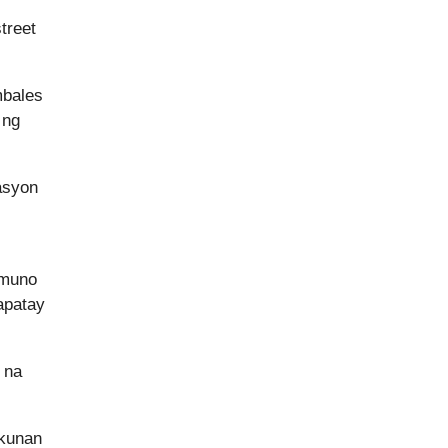
treet
mbales
 ng
asyon
umuno
apatay
 na
ukunan