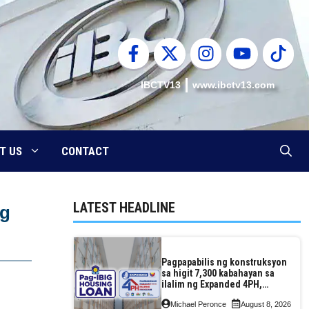
IBCTV13
www.ibctv13.com
T US
CONTACT
LATEST HEADLINE
ng
Pagpapabilis ng konstruksyon
sa higit 7,300 kabahayan sa
ilalim ng Expanded 4PH,
posible na sa pagtutulungan
Michael Peronce
August 8, 2026
ng Pag-IBIG at P.A. Alvarez