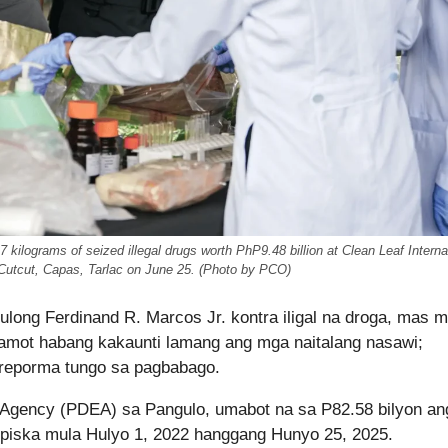
7 kilograms of seized illegal drugs worth PhP9.48 billion at Clean Leaf Interna
 Cutcut, Capas, Tarlac on June 25. (Photo by PCO)
ulong Ferdinand R. Marcos Jr. kontra iligal na droga, mas 
amot habang kakaunti lamang ang mga naitalang nasawi;
 reporma tungo sa pagbabago.
t Agency (PDEA) sa Pangulo, umabot na sa P82.58 bilyon an
umpiska mula Hulyo 1, 2022 hanggang Hunyo 25, 2025.