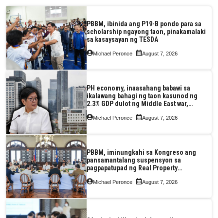
PBBM, ibinida ang P19-B pondo para sa
scholarship ngayong taon, pinakamalaki
sa kasaysayan ng TESDA
Michael Peronce
August 7, 2026
PH economy, inaasahang babawi sa
ikalawang bahagi ng taon kasunod ng
2.3% GDP dulot ng Middle East war,
pagkaantala ng public construction
Michael Peronce
August 7, 2026
PBBM, iminungkahi sa Kongreso ang
pansamantalang suspensyon sa
pagpapatupad ng Real Property
Valuation and Assessment Reform Act
Michael Peronce
August 7, 2026