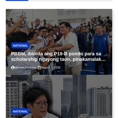
NATIONAL
PBBM, ibinida ang P19-B pondo para sa
scholarship ngayong taon, pinakamalaki
sa kasaysayan ng TESDA
Michael Peronce
August 7, 2026
NATIONAL