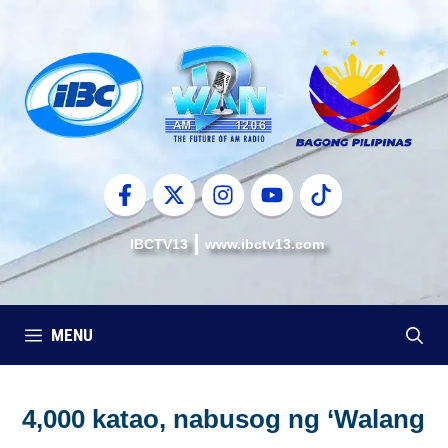
Skip
to
content
IBCTV13
www.ibctv13.com
MENU
4,000 katao, nabusog ng ‘Walang