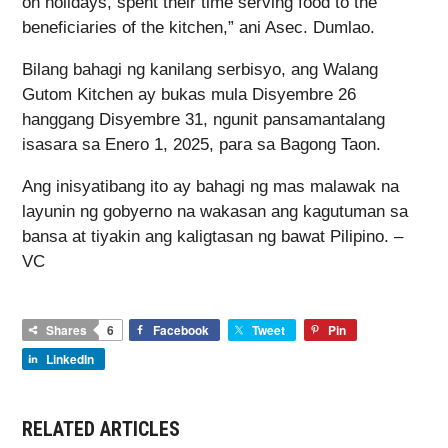
on holidays, spent their time serving food to the
beneficiaries of the kitchen,” ani Asec. Dumlao.
Bilang bahagi ng kanilang serbisyo, ang Walang
Gutom Kitchen ay bukas mula Disyembre 26
hanggang Disyembre 31, ngunit pansamantalang
isasara sa Enero 1, 2025, para sa Bagong Taon.
Ang inisyatibang ito ay bahagi ng mas malawak na
layunin ng gobyerno na wakasan ang kagutuman sa
bansa at tiyakin ang kaligtasan ng bawat Pilipino. –
VC
Shares
6
Facebook
Tweet
Pin
LinkedIn
RELATED ARTICLES