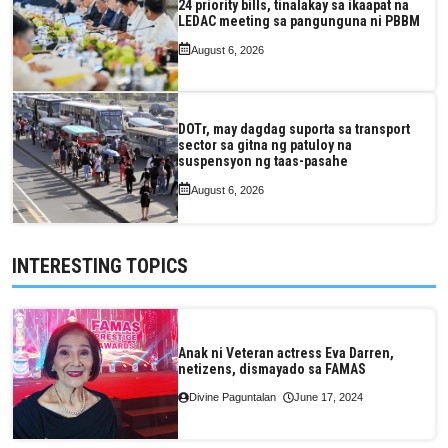
24 priority bills, tinalakay sa ikaapat na
LEDAC meeting sa pangunguna ni PBBM
August 6, 2026
DOTr, may dagdag suporta sa transport
sector sa gitna ng patuloy na
suspensyon ng taas-pasahe
August 6, 2026
INTERESTING TOPICS
Anak ni Veteran actress Eva Darren,
netizens, dismayado sa FAMAS
Divine Paguntalan
June 17, 2024