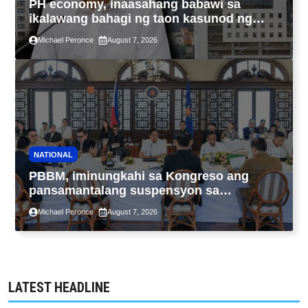
PH economy, inaasahang babawi sa
ikalawang bahagi ng taon kasunod ng
2.3% GDP dulot ng Middle East war,
Michael Peronce
August 7, 2026
pagkaantala ng public construction
NATIONAL
PBBM, iminungkahi sa Kongreso ang
pansamantalang suspensyon sa
pagpapatupad ng Real Property Valuation
Michael Peronce
August 7, 2026
and Assessment Reform Act
LATEST HEADLINE