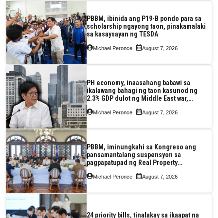
PBBM, ibinida ang P19-B pondo para sa
scholarship ngayong taon, pinakamalaki
sa kasaysayan ng TESDA
Michael Peronce
August 7, 2026
PH economy, inaasahang babawi sa
ikalawang bahagi ng taon kasunod ng
2.3% GDP dulot ng Middle East war,
pagkaantala ng public construction
Michael Peronce
August 7, 2026
PBBM, iminungkahi sa Kongreso ang
pansamantalang suspensyon sa
pagpapatupad ng Real Property
Valuation and Assessment Reform Act
Michael Peronce
August 7, 2026
24 priority bills, tinalakay sa ikaapat na