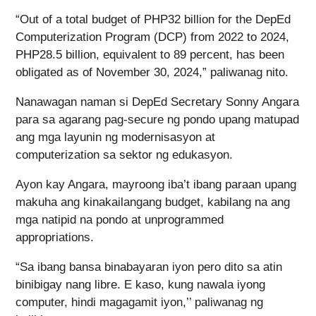
“Out of a total budget of PHP32 billion for the DepEd
Computerization Program (DCP) from 2022 to 2024,
PHP28.5 billion, equivalent to 89 percent, has been
obligated as of November 30, 2024,” paliwanag nito.
Nanawagan naman si DepEd Secretary Sonny Angara
para sa agarang pag-secure ng pondo upang matupad
ang mga layunin ng modernisasyon at
computerization sa sektor ng edukasyon.
Ayon kay Angara, mayroong iba’t ibang paraan upang
makuha ang kinakailangang budget, kabilang na ang
mga natipid na pondo at unprogrammed
appropriations.
“Sa ibang bansa binabayaran iyon pero dito sa atin
binibigay nang libre. E kaso, kung nawala iyong
computer, hindi magagamit iyon,’’ paliwanag ng