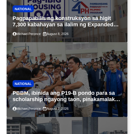
NATIONAL
Pagpapabilis ng konstruksyon sa higit
7,300 kabahayan sa ilalim ng Expanded
4PH, posible na sa pagtutulungan ng Pag-
Michael Peronce
August 8, 2026
IBIG at P.A. Alvarez
NATIONAL
PBBM, ibinida ang P19-B pondo para sa
scholarship ngayong taon, pinakamalaki
sa kasaysayan ng TESDA
Michael Peronce
August 7, 2026