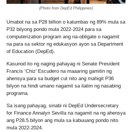
(Photo from DepEd Philippines)
Umabot na sa P28 billion o katumbas ng 89% mula sa
P32 bilyong pondo mula 2022-2024 para sa
computerization program ang na-obligate o nagamit
na para sa sektor ng edukasyon ayon sa Department
of Education (DepEd).
Kasunod ito ng naging pahayag ni Senate President
Francis ‘Chiz’ Escudero na maaaring gamitin ng
ahensya para sa budget cut nito ang mahigit P36
bilyon na hindi umano nagamit sa ilalim ng nasabing
programa.
Sa isang pahayag, sinabi ni DepEd Undersecretary
for Finance Annalyn Sevilla na nagamit na ng ahensya
ang P28.5 bilyon ang mula sa kabuuang pondo nito
mula 2022-2024.