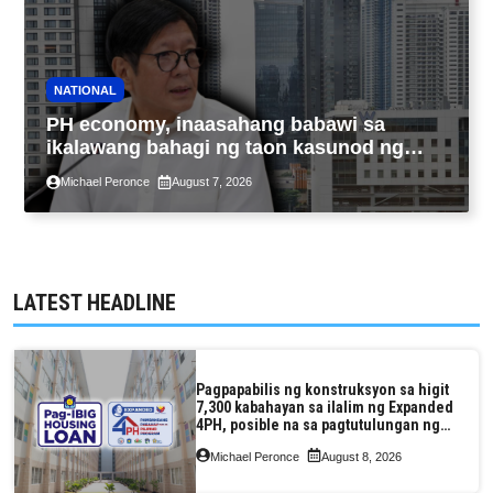
NATIONAL
PH economy, inaasahang babawi sa
ikalawang bahagi ng taon kasunod ng
2.3% GDP dulot ng Middle East war,
Michael Peronce
August 7, 2026
pagkaantala ng public construction
LATEST HEADLINE
Pagpapabilis ng konstruksyon sa higit
7,300 kabahayan sa ilalim ng Expanded
4PH, posible na sa pagtutulungan ng
Pag-IBIG at P.A. Alvarez
Michael Peronce
August 8, 2026