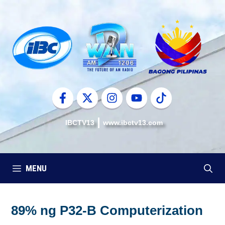
Skip
to
content
IBCTV13
www.ibctv13.com
MENU
89% ng P32-B Computerization