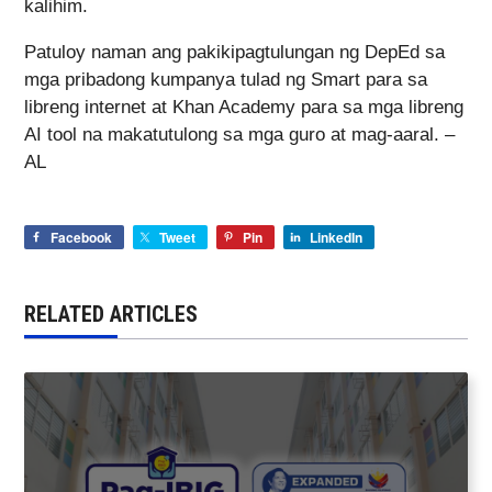
kalihim.
Patuloy naman ang pakikipagtulungan ng DepEd sa
mga pribadong kumpanya tulad ng Smart para sa
libreng internet at Khan Academy para sa mga libreng
AI tool na makatutulong sa mga guro at mag-aaral. –
AL
Facebook
Tweet
Pin
LinkedIn
RELATED ARTICLES