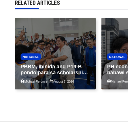
RELATED ARTICLES
NATIONAL
NATIONAL
PBBM, ibinida ang P19-B
PH econ
pondo para sa scholarship
babawi 
ngayong taon, pinakamalaki
ng taon
Michael Peronce
August 7, 2026
Michael Per
sa kasaysayan ng TESDA
GDP dul
war, pag
construc