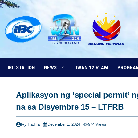
Skip
to
content
IBC STATION
NEWS
DWAN 1206 AM
PROGRA
Aplikasyon ng ‘special permit’ 
na sa Disyembre 15 – LTFRB
Ivy Padilla
December 1, 2024
974
Views