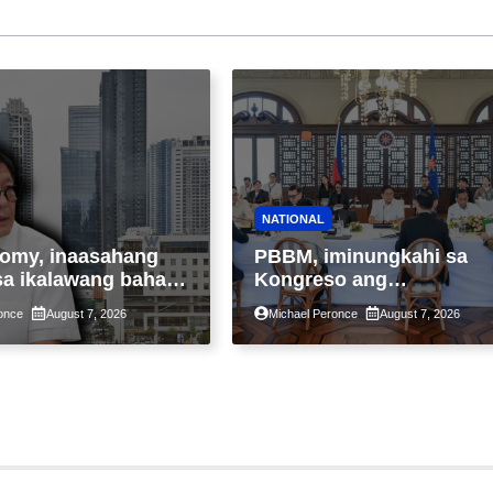
NATIONAL
omy, inaasahang
PBBM, iminungkahi sa
sa ikalawang bahagi
Kongreso ang
 kasunod ng 2.3%
pansamantalang
once
August 7, 2026
Michael Peronce
August 7, 2026
ot ng Middle East
suspensyon sa
kaantala ng public
pagpapatupad ng Real
tion
Property Valuation and
Assessment Reform Act