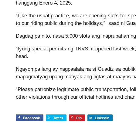
hanggang Enero 4, 2025.
“Like the usual practice, we are opening slots for sp
to our riding public during the holidays,” saad ni Gu
Dagdag pa nito, nasa 5,000 slots ang inaprubahan n
“Iyong special permits ng TNVS, it opened last wee
head.
Ngayon pa lang ay nagpaalala na si Guadiz sa publi
mapagmatyag upang matiyak ang ligtas at maayos n
“Please patronize legitimate public transportation, fo
other violations through our official hotlines and cha
Facebook
Tweet
Pin
LinkedIn