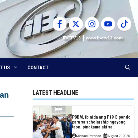
IBCTV13
www.ibctv13.com
T US
CONTACT
LATEST HEADLINE
san
PBBM, ibinida ang P19-B pondo
para sa scholarship ngayong
taon, pinakamalaki sa
kasaysayan ng TESDA
Michael Peronce
August 7, 2026