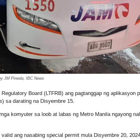
by JM Pineda, IBC News
d Regulatory Board (LTFRB) ang pagtanggap ng aplikasyon 
Vs) sa darating na Disyembre 15.
mga komyuter sa loob at labas ng Metro Manila ngayong nal
, valid ang nasabing special permit mula Disyembre 20, 202