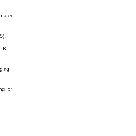
 cater
VS).
FRB
ging
ng, or