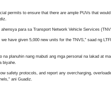
ecial permits to ensure that there are ample PUVs that would
adiz.
g ahensya para sa Transport Network Vehicle Services (TN
k, we have given 5,000 new units for the TNVS,” saad ng LT
ko na planuhin nang mabuti ang mga personal na lakad at ma
a biyahe.
llow safety protocols, and report any overcharging, overloadi
nnels,” ani Guadiz.