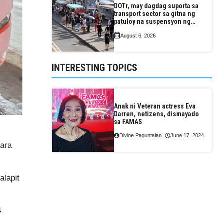
DOTr, may dagdag suporta sa
transport sector sa gitna ng
patuloy na suspensyon ng
taas-pasahe
August 6, 2026
INTERESTING TOPICS
Anak ni Veteran actress Eva
Darren, netizens, dismayado
sa FAMAS
Divine Paguntalan
June 17, 2024
para
alapit
4