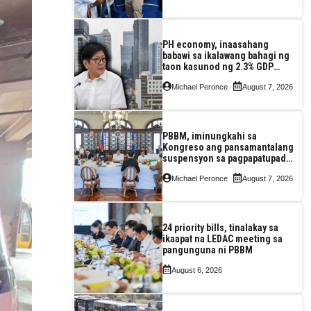
PH economy, inaasahang
babawi sa ikalawang bahagi ng
taon kasunod ng 2.3% GDP
dulot ng Middle East war,
Michael Peronce
August 7, 2026
pagkaantala ng public
construction
PBBM, iminungkahi sa
Kongreso ang pansamantalang
suspensyon sa pagpapatupad
ng Real Property Valuation and
Michael Peronce
August 7, 2026
Assessment Reform Act
24 priority bills, tinalakay sa
ikaapat na LEDAC meeting sa
pangunguna ni PBBM
August 6, 2026