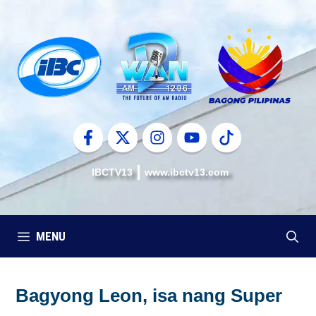
Skip
to
content
IBCTV13
www.ibctv13.com
MENU
Bagyong Leon, isa nang Super