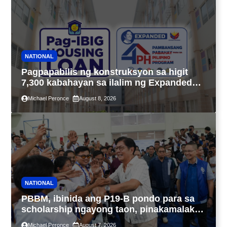
NATIONAL
Pagpapabilis ng konstruksyon sa higit
7,300 kabahayan sa ilalim ng Expanded
4PH, posible na sa pagtutulungan ng Pag-
Michael Peronce
August 8, 2026
IBIG at P.A. Alvarez
NATIONAL
PBBM, ibinida ang P19-B pondo para sa
scholarship ngayong taon, pinakamalaki
sa kasaysayan ng TESDA
Michael Peronce
August 7, 2026