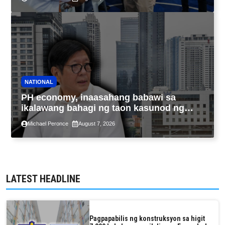
NATIONAL
PH economy, inaasahang babawi sa
ikalawang bahagi ng taon kasunod ng
2.3% GDP dulot ng Middle East war,
Michael Peronce
August 7, 2026
pagkaantala ng public construction
LATEST HEADLINE
Pagpapabilis ng konstruksyon sa higit