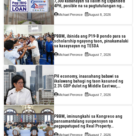
7,300 kabahayan sa ilalim ng Expanded
4PH, posible na sa pagtutulungan ng
Pag-IBIG at P.A. Alvarez
Michael Peronce
August 8, 2026
PBBM, ibinida ang P19-B pondo para sa
scholarship ngayong taon, pinakamalaki
sa kasaysayan ng TESDA
Michael Peronce
August 7, 2026
PH economy, inaasahang babawi sa
ikalawang bahagi ng taon kasunod ng
2.3% GDP dulot ng Middle East war,
pagkaantala ng public construction
Michael Peronce
August 7, 2026
PBBM, iminungkahi sa Kongreso ang
pansamantalang suspensyon sa
pagpapatupad ng Real Property
Valuation and Assessment Reform Act
Michael Peronce
August 7, 2026