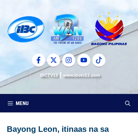
Skip
to
content
IBCTV13
www.ibctv13.com
MENU
Bayong Leon, itinaas na sa