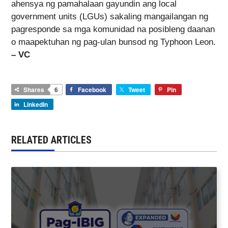
ahensya ng pamahalaan gayundin ang local
government units (LGUs) sakaling mangailangan ng
pagresponde sa mga komunidad na posibleng daanan
o maapektuhan ng pag-ulan bunsod ng Typhoon Leon.
– VC
Shares
6
Facebook
Tweet
Pin
LinkedIn
RELATED ARTICLES