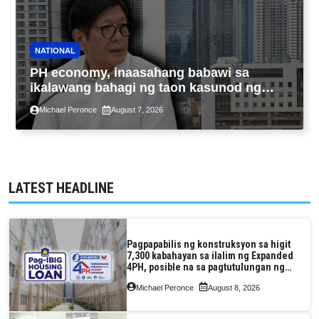
NATIONAL
PH economy, inaasahang babawi sa
ikalawang bahagi ng taon kasunod ng
2.3% GDP dulot ng Middle East war,
Michael Peronce
August 7, 2026
pagkaantala ng public construction
LATEST HEADLINE
Pagpapabilis ng konstruksyon sa higit
7,300 kabahayan sa ilalim ng Expanded
4PH, posible na sa pagtutulungan ng
Pag-IBIG at P.A. Alvarez
Michael Peronce
August 8, 2026