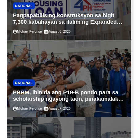
NATIONAL
Pagpapabilis ng konstruksyon sa higit
7,300 kabahayan sa ilalim ng Expanded
4PH, posible na sa pagtutulungan ng Pag-
Michael Peronce
August 8, 2026
IBIG at P.A. Alvarez
NATIONAL
PBBM, ibinida ang P19-B pondo para sa
scholarship ngayong taon, pinakamalaki
sa kasaysayan ng TESDA
Michael Peronce
August 7, 2026