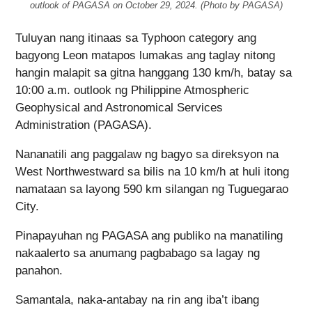
outlook of PAGASA on October 29, 2024. (Photo by PAGASA)
Tuluyan nang itinaas sa Typhoon category ang
bagyong Leon matapos lumakas ang taglay nitong
hangin malapit sa gitna hanggang 130 km/h, batay sa
10:00 a.m. outlook ng Philippine Atmospheric
Geophysical and Astronomical Services
Administration (PAGASA).
Nananatili ang paggalaw ng bagyo sa direksyon na
West Northwestward sa bilis na 10 km/h at huli itong
namataan sa layong 590 km silangan ng Tuguegarao
City.
Pinapayuhan ng PAGASA ang publiko na manatiling
nakaalerto sa anumang pagbabago sa lagay ng
panahon.
Samantala, naka-antabay na rin ang iba’t ibang