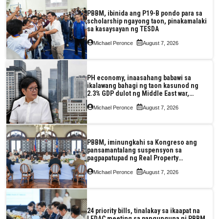
PBBM, ibinida ang P19-B pondo para sa
scholarship ngayong taon, pinakamalaki
sa kasaysayan ng TESDA
Michael Peronce
August 7, 2026
PH economy, inaasahang babawi sa
ikalawang bahagi ng taon kasunod ng
2.3% GDP dulot ng Middle East war,
pagkaantala ng public construction
Michael Peronce
August 7, 2026
PBBM, iminungkahi sa Kongreso ang
pansamantalang suspensyon sa
pagpapatupad ng Real Property
Valuation and Assessment Reform Act
Michael Peronce
August 7, 2026
24 priority bills, tinalakay sa ikaapat na
LEDAC meeting sa pangunguna ni PBBM