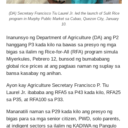
(DA) Secretary Francisco Tiu Laurel Jr. led the launch of Sulit Rice
program in Murphy Public Market sa Cubao, Quezon City, January
10.
Inanunsyo ng Department of Agriculture (DA) ang P2
hanggang P3 kada kilo na bawas sa presyo ng mga
bigas sa ilalim ng Rice-for-All (RFA) program simula
Miyerkules, Pebrero 12, bunsod ng bumababang
global rice prices at ang pagtaas naman ng suplay sa
bansa kasabay ng anihan.
Ayon kay Agriculture Secretary Francisco P. Tiu
Laurel Jr. ibababa ang RFA5 sa P43 kada kilo, RFA25
sa P35, at RFA100 sa P33.
Mananatili naman sa P29 kada kilo ang presyo ng
bigas para sa mga senior citizen, PWD, solo parents,
at indigent sectors sa ilalim ng KADIWA ng Pangulo