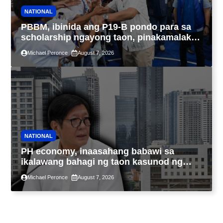
NATIONAL
PBBM, ibinida ang P19-B pondo para sa
scholarship ngayong taon, pinakamalaki
sa kasaysayan ng TESDA
Michael Peronce
August 7, 2026
NATIONAL
PH economy, inaasahang babawi sa
ikalawang bahagi ng taon kasunod ng
2.3% GDP dulot ng Middle East war,
Michael Peronce
August 7, 2026
pagkaantala ng public construction