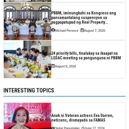
PBBM, iminungkahi sa Kongreso ang
pansamantalang suspensyon sa
pagpapatupad ng Real Property
Valuation and Assessment Reform Act
Michael Peronce
August 7, 2026
24 priority bills, tinalakay sa ikaapat na
LEDAC meeting sa pangunguna ni PBBM
August 6, 2026
INTERESTING TOPICS
Anak ni Veteran actress Eva Darren,
netizens, dismayado sa FAMAS
Divine Paguntalan
June 17, 2024