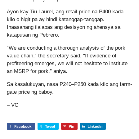
Ayon kay Tiu Laurel, ang retail price na P400 kada
kilo o higit pa ay hindi katanggap-tanggap.
Inaasahang ilalabas ang desisyon ng ahensya sa
katapusan ng Pebrero.
“We are conducting a thorough analysis of the pork
value chain,” the secretary said. “If evidence of
profiteering emerges, we will not hesitate to institute
an MSRP for pork.” aniya.
Sa kasalukuyan, nasa P240–P250 kada kilo ang farm-
gate price ng baboy.
– VC
Facebook
Tweet
Pin
LinkedIn