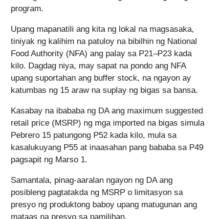
program.
Upang mapanatili ang kita ng lokal na magsasaka,
tiniyak ng kalihim na patuloy na bibilhin ng National
Food Authority (NFA) ang palay sa P21–P23 kada
kilo. Dagdag niya, may sapat na pondo ang NFA
upang suportahan ang buffer stock, na ngayon ay
katumbas ng 15 araw na suplay ng bigas sa bansa.
Kasabay na ibababa ng DA ang maximum suggested
retail price (MSRP) ng mga imported na bigas simula
Pebrero 15 patungong P52 kada kilo, mula sa
kasalukuyang P55 at inaasahan pang bababa sa P49
pagsapit ng Marso 1.
Samantala, pinag-aaralan ngayon ng DA ang
posibleng pagtatakda ng MSRP o limitasyon sa
presyo ng produktong baboy upang matugunan ang
mataas na presyo sa pamilihan.