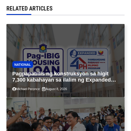
RELATED ARTICLES
NATIONAL
Pagpapabilis ng konstruksyon sa higit
7,300 kabahayan sa ilalim ng Expanded
4PH, posible na sa pagtutulungan ng Pag-
Michael Peronce
August 8, 2026
IBIG at P.A. Alvarez