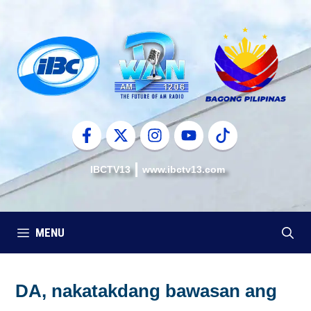
Skip
to
content
IBCTV13
www.ibctv13.com
MENU
DA, nakatakdang bawasan ang