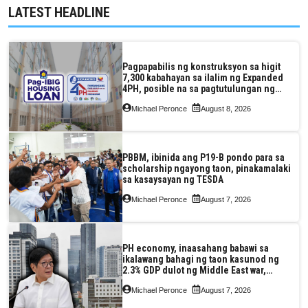
LATEST HEADLINE
Pagpapabilis ng konstruksyon sa higit
7,300 kabahayan sa ilalim ng Expanded
4PH, posible na sa pagtutulungan ng
Pag-IBIG at P.A. Alvarez
Michael Peronce
August 8, 2026
PBBM, ibinida ang P19-B pondo para sa
scholarship ngayong taon, pinakamalaki
sa kasaysayan ng TESDA
Michael Peronce
August 7, 2026
PH economy, inaasahang babawi sa
ikalawang bahagi ng taon kasunod ng
2.3% GDP dulot ng Middle East war,
pagkaantala ng public construction
Michael Peronce
August 7, 2026