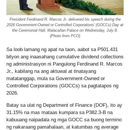
President Ferdinand R. Marcos Jr. delivered his speech during the
2026 Government-Owned or Controlled Corporations’ (GOCCs) Day at
the Ceremonial Hall, Malacañan Palace on Wednesday, July 8.
(Photo from PCO)
Sa loob lamang ng apat na taon, aabot sa P501.431
bilyon ang inaasahang cumulative dividend collections
ng administrasyon ni Pangulong Ferdinand R. Marcos
Jr., kabilang na ang aktuwal at tinatayang
matatanggap, mula sa Government-Owned or
Controlled Corporations (GOCCs) sa pagtatapos ng
2026.
Batay sa ulat ng Department of Finance (DOF), ito ay
31.15% na mas mataas kumpara sa P382.3-B na
kabuuang naipadala ng mga GOCC sa buong termino
ng nakaraang pamahalaan, at katumbas ng average