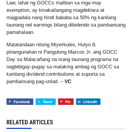
Law, lahat ng GOCCs maliban sa mga may
exemption, ay kinakailangang magdeklara at
magpadala nang hindi bababa sa 50% ng kanilang
taunang net earnings bilang dibidendo sa pambansang
pamahalaan.
Matatandaan nitong Miyerkules, Hulyo 8,
pinangunahan ni Pangulong Marcos Jr. ang GOCC
Day sa Malacañang na isang taunang programa na
nagbibigay-pugay sa malaking ambag ng GOCC sa
kanilang dividend contributions at suporta sa
pambansang pag-unlad. –
VC
Facebook
Tweet
Pin
LinkedIn
RELATED ARTICLES