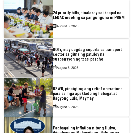
24 priority bills, tinalakay sa ikaapat na
LEDAC meeting sa pangunguna ni PBBM
August 6, 2026
DOTr, may dagdag suporta sa transport
sector sa gitna ng patuloy na
suspensyon ng taas-pasahe
August 6, 2026
DSWD, pinaigting ang relief operations
para sa mga apektado ng habagat at
Bagyong Luis, Maymay
August 6, 2026
Pagbagal ng inflation nitong Hulyo,
ikinatuwa ng Malacañang; Patuloy na