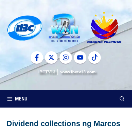
Skip
to
content
IBCTV13
www.ibctv13.com
MENU
Dividend collections ng Marcos