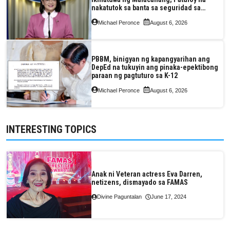
nakatutok sa banta sa seguridad sa
pagkain, enerhiya
Michael Peronce
August 6, 2026
PBBM, binigyan ng kapangyarihan ang
DepEd na tukuyin ang pinaka-epektibong
paraan ng pagtuturo sa K-12
Michael Peronce
August 6, 2026
INTERESTING TOPICS
Anak ni Veteran actress Eva Darren,
netizens, dismayado sa FAMAS
Divine Paguntalan
June 17, 2024