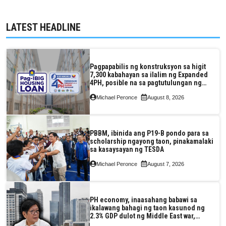
LATEST HEADLINE
Pagpapabilis ng konstruksyon sa higit
7,300 kabahayan sa ilalim ng Expanded
4PH, posible na sa pagtutulungan ng
Pag-IBIG at P.A. Alvarez
Michael Peronce
August 8, 2026
PBBM, ibinida ang P19-B pondo para sa
scholarship ngayong taon, pinakamalaki
sa kasaysayan ng TESDA
Michael Peronce
August 7, 2026
PH economy, inaasahang babawi sa
ikalawang bahagi ng taon kasunod ng
2.3% GDP dulot ng Middle East war,
pagkaantala ng public construction