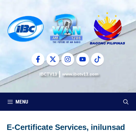
Skip
to
content
IBCTV13
www.ibctv13.com
MENU
E-Certificate Services, inilunsad