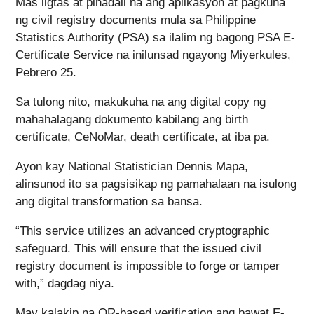
Mas ligtas at pinadali na ang aplikasyon at pagkuha
ng civil registry documents mula sa Philippine
Statistics Authority (PSA) sa ilalim ng bagong PSA E-
Certificate Service na inilunsad ngayong Miyerkules,
Pebrero 25.
Sa tulong nito, makukuha na ang digital copy ng
mahahalagang dokumento kabilang ang birth
certificate, CeNoMar, death certificate, at iba pa.
Ayon kay National Statistician Dennis Mapa,
alinsunod ito sa pagsisikap ng pamahalaan na isulong
ang digital transformation sa bansa.
“This service utilizes an advanced cryptographic
safeguard. This will ensure that the issued civil
registry document is impossible to forge or tamper
with,” dagdag niya.
May kalakip na QR-based verification ang bawat E-