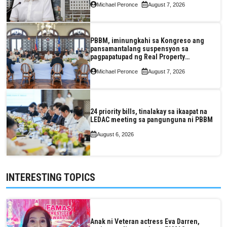
Michael Peronce
August 7, 2026
PBBM, iminungkahi sa Kongreso ang
pansamantalang suspensyon sa
pagpapatupad ng Real Property
Valuation and Assessment Reform Act
Michael Peronce
August 7, 2026
24 priority bills, tinalakay sa ikaapat na
LEDAC meeting sa pangunguna ni PBBM
August 6, 2026
INTERESTING TOPICS
Anak ni Veteran actress Eva Darren,