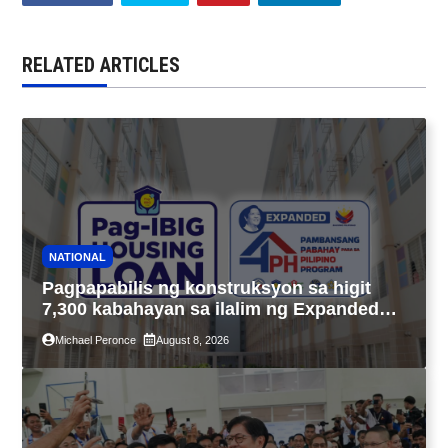
RELATED ARTICLES
NATIONAL
Pagpapabilis ng konstruksyon sa higit
7,300 kabahayan sa ilalim ng Expanded
4PH, posible na sa pagtutulungan ng Pag-
Michael Peronce
August 8, 2026
IBIG at P.A. Alvarez