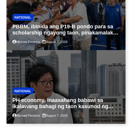
NATIONAL
PBBM, ibinida ang P19-B pondo para sa
scholarship ngayong taon, pinakamalaki
sa kasaysayan ng TESDA
Michael Peronce
August 7, 2026
NATIONAL
PH economy, inaasahang babawi sa
ikalawang bahagi ng taon kasunod ng
2.3% GDP dulot ng Middle East war,
Michael Peronce
August 7, 2026
pagkaantala ng public construction