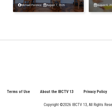
pansamantalang
sa pang
Michael Peronce
August 7, 2026
August 6, 2
suspensyon sa
pagpapatupad ng Real
Property Valuation and
Assessment Reform Act
Terms of Use
About the IBCTV 13
Privacy Policy
Copyright ©2026 IBCTV 13, All Rights Reserv