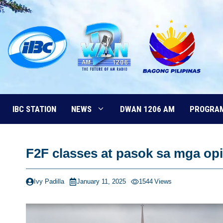
Skip
to
content
IBC STATION
NEWS
DWAN 1206 AM
PROGRA
F2F classes at pasok sa mga op
Ivy Padilla
January 11, 2025
1544
Views