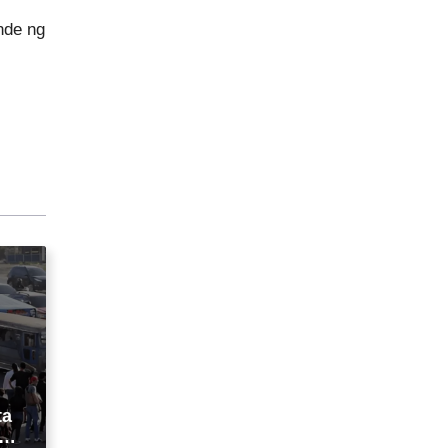
nde ng
ta
tna