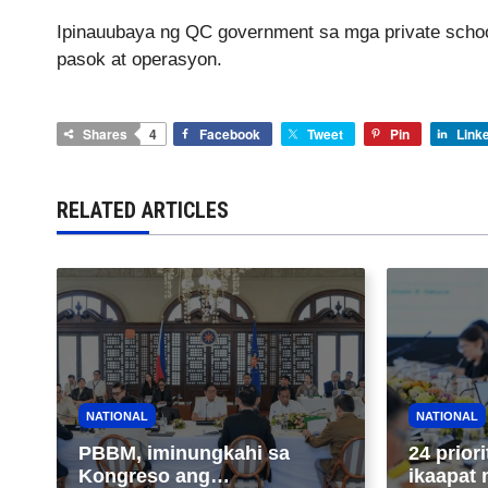
Ipinauubaya ng QC government sa mga private scho
pasok at operasyon.
Shares
4
Facebook
Tweet
Pin
Link
RELATED ARTICLES
NATIONAL
NATIONAL
PBBM, iminungkahi sa
24 priori
Kongreso ang
ikaapat