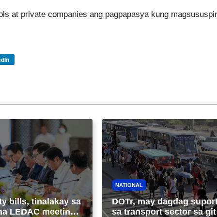
ols at private companies ang pagpapasya kung magsususpi
edIn
NATIONAL
ty bills, tinalakay sa
DOTr, may dagdag supor
 na LEDAC meeting
sa transport sector sa gi