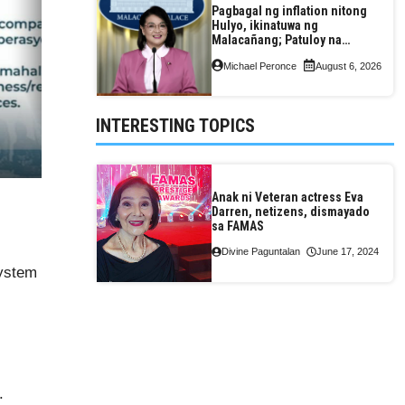
Pagbagal ng inflation nitong
Hulyo, ikinatuwa ng
Malacañang; Patuloy na
nakatutok sa banta sa
Michael Peronce
August 6, 2026
seguridad sa pagkain,
enerhiya
INTERESTING TOPICS
Anak ni Veteran actress Eva
Darren, netizens, dismayado
sa FAMAS
Divine Paguntalan
June 17, 2024
System
.