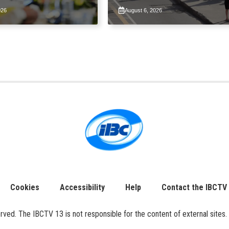
unguna ni PBBM
ng patuloy na suspensy
026
August 6, 2026
ng taas-pasahe
Cookies
Accessibility
Help
Contact the IBCTV
ed. The IBCTV 13 is not responsible for the content of external sites. 