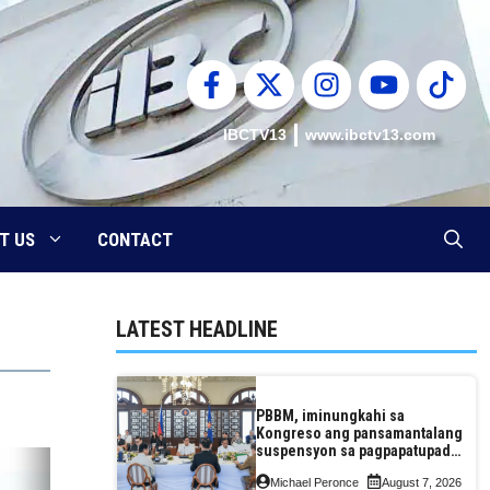
IBCTV13
www.ibctv13.com
T US
CONTACT
LATEST HEADLINE
PBBM, iminungkahi sa
Kongreso ang pansamantalang
suspensyon sa pagpapatupad
ng Real Property Valuation and
Michael Peronce
August 7, 2026
Assessment Reform Act