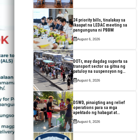
24 priority bills, tinalakay sa
ikaapat na LEDAC meeting sa
pangunguna ni PBBM
August 6, 2026
DOTr, may dagdag suporta sa
transport sector sa gitna ng
patuloy na suspensyon ng
taas-pasahe
August 6, 2026
DSWD, pinaigting ang relief
operations para sa mga
apektado ng habagat at
Bagyong Luis, Maymay
August 6, 2026