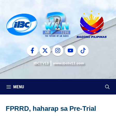
Skip
to
content
IBCTV13
www.ibctv13.com
MENU
FPRRD, haharap sa Pre-Trial