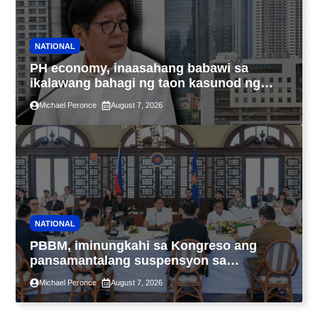
NATIONAL
PH economy, inaasahang babawi sa
ikalawang bahagi ng taon kasunod ng
2.3% GDP dulot ng Middle East war,
Michael Peronce
August 7, 2026
pagkaantala ng public construction
NATIONAL
PBBM, iminungkahi sa Kongreso ang
pansamantalang suspensyon sa
pagpapatupad ng Real Property Valuation
Michael Peronce
August 7, 2026
and Assessment Reform Act