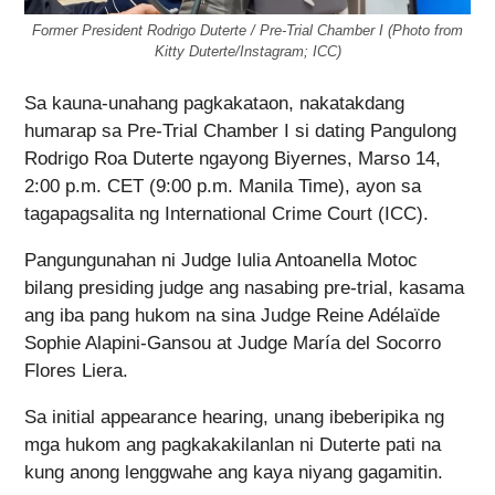
Former President Rodrigo Duterte / Pre-Trial Chamber I (Photo from
Kitty Duterte/Instagram; ICC)
Sa kauna-unahang pagkakataon, nakatakdang
humarap sa Pre-Trial Chamber I si dating Pangulong
Rodrigo Roa Duterte ngayong Biyernes, Marso 14,
2:00 p.m. CET (9:00 p.m. Manila Time), ayon sa
tagapagsalita ng International Crime Court (ICC).
Pangungunahan ni Judge Iulia Antoanella Motoc
bilang presiding judge ang nasabing pre-trial, kasama
ang iba pang hukom na sina Judge Reine Adélaïde
Sophie Alapini-Gansou at Judge María del Socorro
Flores Liera.
Sa initial appearance hearing, unang ibeberipika ng
mga hukom ang pagkakakilanlan ni Duterte pati na
kung anong lenggwahe ang kaya niyang gagamitin.