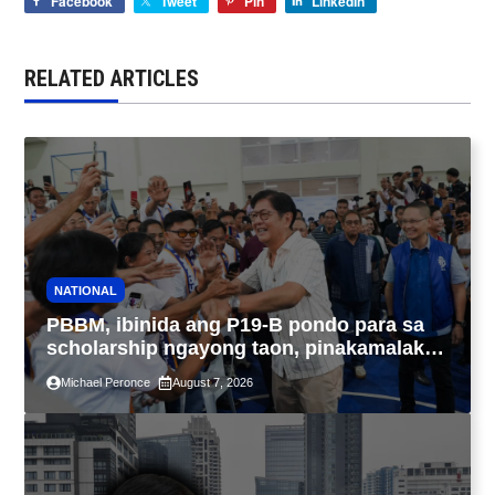
Facebook
Tweet
Pin
LinkedIn
RELATED ARTICLES
NATIONAL
PBBM, ibinida ang P19-B pondo para sa
scholarship ngayong taon, pinakamalaki
sa kasaysayan ng TESDA
Michael Peronce
August 7, 2026