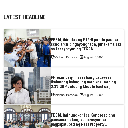
LATEST HEADLINE
PBBM, ibinida ang P19-B pondo para sa
scholarship ngayong taon, pinakamalaki
sa kasaysayan ng TESDA
Michael Peronce
August 7, 2026
PH economy, inaasahang babawi sa
ikalawang bahagi ng taon kasunod ng
2.3% GDP dulot ng Middle East war,
pagkaantala ng public construction
Michael Peronce
August 7, 2026
PBBM, iminungkahi sa Kongreso ang
pansamantalang suspensyon sa
pagpapatupad ng Real Property