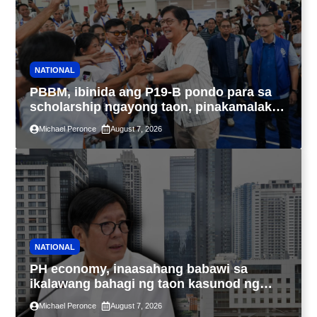
NATIONAL
PBBM, ibinida ang P19-B pondo para sa
scholarship ngayong taon, pinakamalaki
sa kasaysayan ng TESDA
Michael Peronce
August 7, 2026
NATIONAL
PH economy, inaasahang babawi sa
ikalawang bahagi ng taon kasunod ng
2.3% GDP dulot ng Middle East war,
Michael Peronce
August 7, 2026
pagkaantala ng public construction