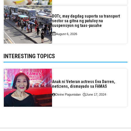
DOTr, may dagdag suporta sa transport
sector sa gitna ng patuloy na
suspensyon ng taas-pasahe
August 6, 2026
INTERESTING TOPICS
Anak ni Veteran actress Eva Darren,
netizens, dismayado sa FAMAS
Divine Paguntalan
June 17, 2024