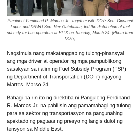
President Ferdinand R. Marcos Jr., together with DOTr Sec. Giovanni
Lopez and DSWD Sec. Rex Gatchalian, led the distribution of fuel
subsidy for bus operators at PITX on Tuesday, March 24. (Photo from
DOTr)
Nagsimula nang makatanggap ng tulong-pinansyal
ang mga driver at operator ng mga pampublikong
sasakyan sa ilalim ng Fuel Subsidy Program (FSP)
ng Department of Transportation (DOTr) ngayong
Martes, Marso 24.
Bahagi pa rin ito ng direktiba ni Pangulong Ferdinand
R. Marcos Jr. na pabilisin ang pamamahagi ng tulong
para sa sektor ng transportasyon na pangunahing
apektado ng pagtaas ng presyo ng langis dulot ng
tensyon sa Middle East.