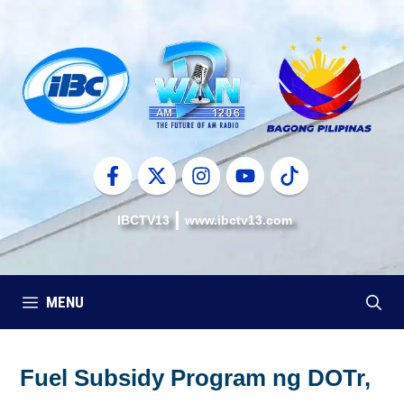
Skip
to
content
IBCTV13
www.ibctv13.com
MENU
Fuel Subsidy Program ng DOTr,