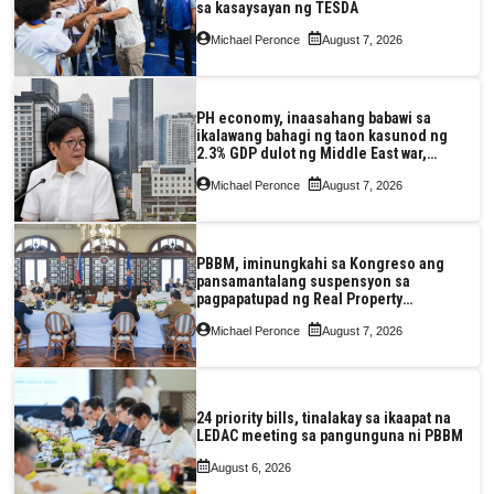
sa kasaysayan ng TESDA
Michael Peronce
August 7, 2026
PH economy, inaasahang babawi sa
ikalawang bahagi ng taon kasunod ng
2.3% GDP dulot ng Middle East war,
pagkaantala ng public construction
Michael Peronce
August 7, 2026
PBBM, iminungkahi sa Kongreso ang
pansamantalang suspensyon sa
pagpapatupad ng Real Property
Valuation and Assessment Reform Act
Michael Peronce
August 7, 2026
24 priority bills, tinalakay sa ikaapat na
LEDAC meeting sa pangunguna ni PBBM
August 6, 2026