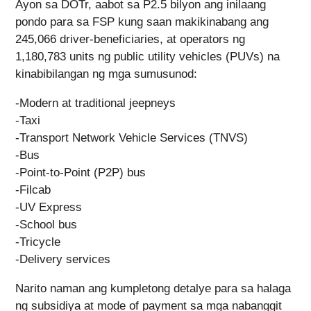
Ayon sa DOTr, aabot sa P2.5 bilyon ang inilaang
pondo para sa FSP kung saan makikinabang ang
245,066 driver-beneficiaries, at operators ng
1,180,783 units ng public utility vehicles (PUVs) na
kinabibilangan ng mga sumusunod:
-Modern at traditional jeepneys
-Taxi
-Transport Network Vehicle Services (TNVS)
-Bus
-Point-to-Point (P2P) bus
-Filcab
-UV Express
-School bus
-Tricycle
-Delivery services
Narito naman ang kumpletong detalye para sa halaga
ng subsidiya at mode of payment sa mga nabanggit