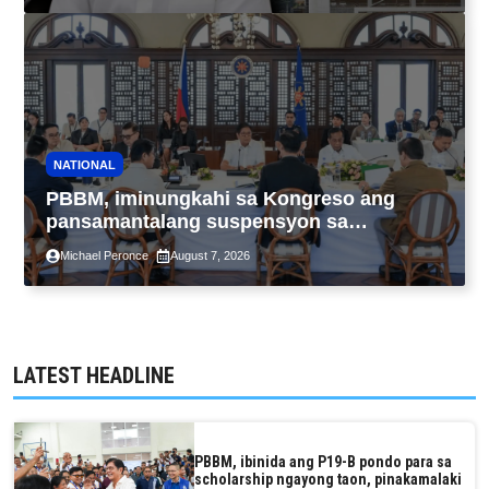
NATIONAL
PBBM, iminungkahi sa Kongreso ang
pansamantalang suspensyon sa
pagpapatupad ng Real Property Valuation
Michael Peronce
August 7, 2026
and Assessment Reform Act
LATEST HEADLINE
PBBM, ibinida ang P19-B pondo para sa
scholarship ngayong taon, pinakamalaki