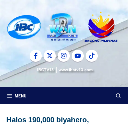
Skip
to
content
IBCTV13
www.ibctv13.com
MENU
Halos 190,000 biyahero,