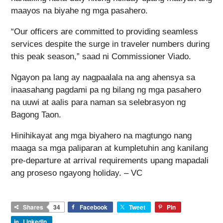
maayos na biyahe ng mga pasahero.
“Our officers are committed to providing seamless
services despite the surge in traveler numbers during
this peak season,” saad ni Commissioner Viado.
Ngayon pa lang ay nagpaalala na ang ahensya sa
inaasahang pagdami pa ng bilang ng mga pasahero
na uuwi at aalis para naman sa selebrasyon ng
Bagong Taon.
Hinihikayat ang mga biyahero na magtungo nang
maaga sa mga paliparan at kumpletuhin ang kanilang
pre-departure at arrival requirements upang mapadali
ang proseso ngayong holiday. – VC
Shares
34
Facebook
Tweet
Pin
LinkedIn