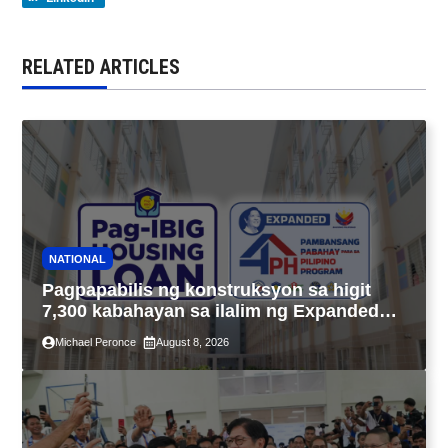
RELATED ARTICLES
NATIONAL
Pagpapabilis ng konstruksyon sa higit
7,300 kabahayan sa ilalim ng Expanded
4PH, posible na sa pagtutulungan ng Pag-
Michael Peronce
August 8, 2026
IBIG at P.A. Alvarez