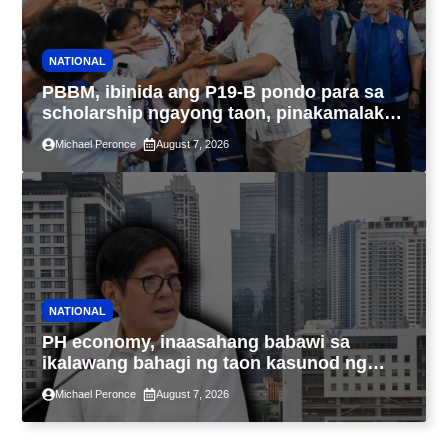
NATIONAL
PBBM, ibinida ang P19-B pondo para sa
scholarship ngayong taon, pinakamalaki
sa kasaysayan ng TESDA
Michael Peronce
August 7, 2026
NATIONAL
PH economy, inaasahang babawi sa
ikalawang bahagi ng taon kasunod ng
2.3% GDP dulot ng Middle East war,
Michael Peronce
August 7, 2026
pagkaantala ng public construction