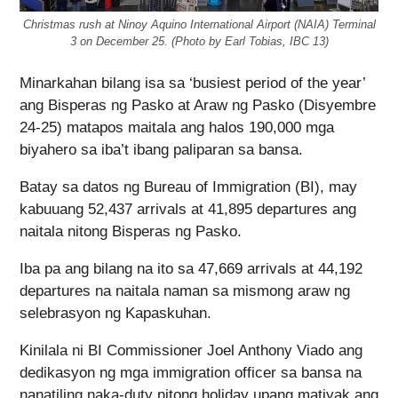
Christmas rush at Ninoy Aquino International Airport (NAIA) Terminal
3 on December 25. (Photo by Earl Tobias, IBC 13)
Minarkahan bilang isa sa ‘busiest period of the year’
ang Bisperas ng Pasko at Araw ng Pasko (Disyembre
24-25) matapos maitala ang halos 190,000 mga
biyahero sa iba’t ibang paliparan sa bansa.
Batay sa datos ng Bureau of Immigration (BI), may
kabuuang 52,437 arrivals at 41,895 departures ang
naitala nitong Bisperas ng Pasko.
Iba pa ang bilang na ito sa 47,669 arrivals at 44,192
departures na naitala naman sa mismong araw ng
selebrasyon ng Kapaskuhan.
Kinilala ni BI Commissioner Joel Anthony Viado ang
dedikasyon ng mga immigration officer sa bansa na
nanatiling naka-duty nitong holiday upang matiyak ang