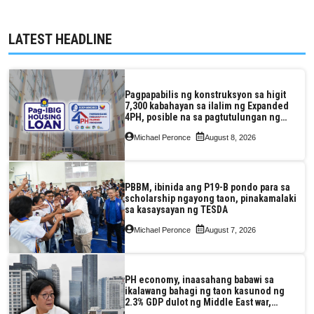
LATEST HEADLINE
Pagpapabilis ng konstruksyon sa higit
7,300 kabahayan sa ilalim ng Expanded
4PH, posible na sa pagtutulungan ng
Pag-IBIG at P.A. Alvarez
Michael Peronce
August 8, 2026
PBBM, ibinida ang P19-B pondo para sa
scholarship ngayong taon, pinakamalaki
sa kasaysayan ng TESDA
Michael Peronce
August 7, 2026
PH economy, inaasahang babawi sa
ikalawang bahagi ng taon kasunod ng
2.3% GDP dulot ng Middle East war,
pagkaantala ng public construction