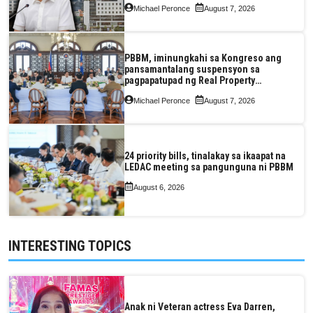
Michael Peronce
August 7, 2026
PBBM, iminungkahi sa Kongreso ang
pansamantalang suspensyon sa
pagpapatupad ng Real Property
Valuation and Assessment Reform Act
Michael Peronce
August 7, 2026
24 priority bills, tinalakay sa ikaapat na
LEDAC meeting sa pangunguna ni PBBM
August 6, 2026
INTERESTING TOPICS
Anak ni Veteran actress Eva Darren,