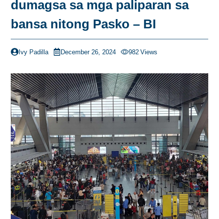
dumagsa sa mga paliparan sa
bansa nitong Pasko – BI
Ivy Padilla
December 26, 2024
982
Views