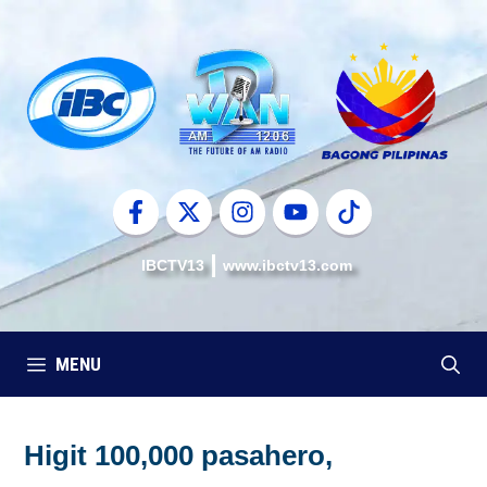
Skip
to
content
IBCTV13
www.ibctv13.com
MENU
Higit 100,000 pasahero,