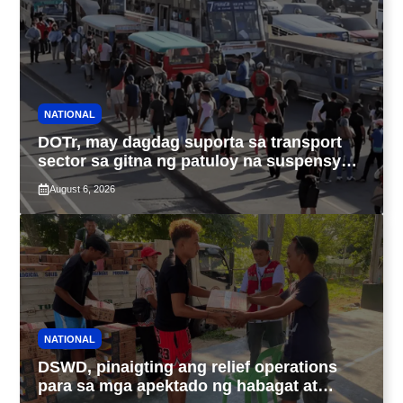
NATIONAL
DOTr, may dagdag suporta sa transport
sector sa gitna ng patuloy na suspensyon
ng taas-pasahe
August 6, 2026
NATIONAL
DSWD, pinaigting ang relief operations
para sa mga apektado ng habagat at