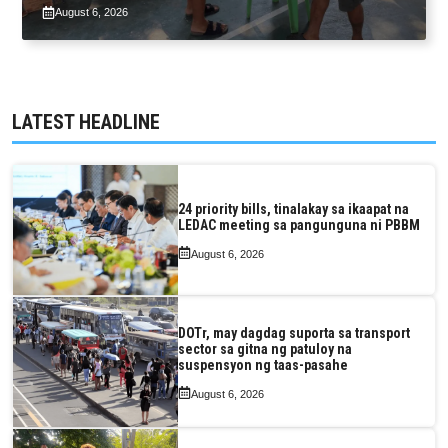
Bagyong Luis, Maymay
August 6, 2026
LATEST HEADLINE
24 priority bills, tinalakay sa ikaapat na
LEDAC meeting sa pangunguna ni PBBM
August 6, 2026
DOTr, may dagdag suporta sa transport
sector sa gitna ng patuloy na
suspensyon ng taas-pasahe
August 6, 2026