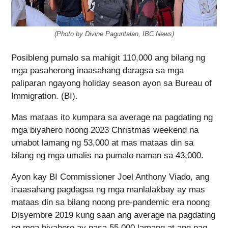
(Photo by Divine Paguntalan, IBC News)
Posibleng pumalo sa mahigit 110,000 ang bilang ng
mga pasaherong inaasahang daragsa sa mga
paliparan ngayong holiday season ayon sa Bureau of
Immigration. (BI).
Mas mataas ito kumpara sa average na pagdating ng
mga biyahero noong 2023 Christmas weekend na
umabot lamang ng 53,000 at mas mataas din sa
bilang ng mga umalis na pumalo naman sa 43,000.
Ayon kay BI Commissioner Joel Anthony Viado, ang
inaasahang pagdagsa ng mga manlalakbay ay mas
mataas din sa bilang noong pre-pandemic era noong
Disyembre 2019 kung saan ang average na pagdating
ng mga biyahero ay nasa 55,000 lamang at ang pag-