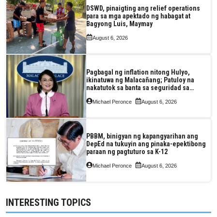
DSWD, pinaigting ang relief operations
para sa mga apektado ng habagat at
Bagyong Luis, Maymay
August 6, 2026
Pagbagal ng inflation nitong Hulyo,
ikinatuwa ng Malacañang; Patuloy na
nakatutok sa banta sa seguridad sa
pagkain, enerhiya
Michael Peronce
August 6, 2026
PBBM, binigyan ng kapangyarihan ang
DepEd na tukuyin ang pinaka-epektibong
paraan ng pagtuturo sa K-12
Michael Peronce
August 6, 2026
INTERESTING TOPICS