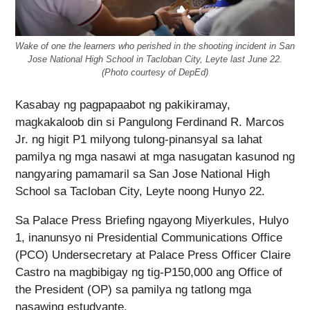
Wake of one the learners who perished in the shooting incident in San
Jose National High School in Tacloban City, Leyte last June 22.
(Photo courtesy of DepEd)
Kasabay ng pagpapaabot ng pakikiramay,
magkakaloob din si Pangulong Ferdinand R. Marcos
Jr. ng higit P1 milyong tulong-pinansyal sa lahat
pamilya ng mga nasawi at mga nasugatan kasunod ng
nangyaring pamamaril sa San Jose National High
School sa Tacloban City, Leyte noong Hunyo 22.
Sa Palace Press Briefing ngayong Miyerkules, Hulyo
1, inanunsyo ni Presidential Communications Office
(PCO) Undersecretary at Palace Press Officer Claire
Castro na magbibigay ng tig-P150,000 ang Office of
the President (OP) sa pamilya ng tatlong mga
nasawing estudyante.