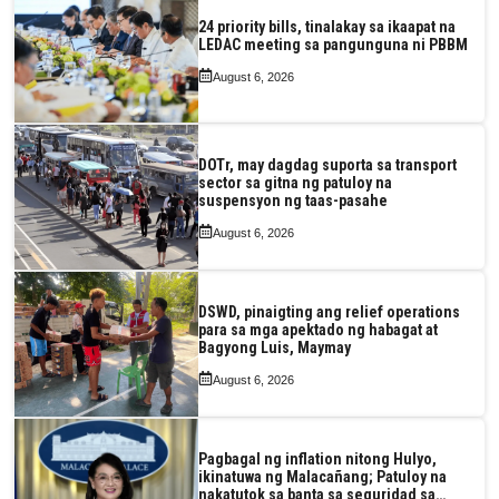
24 priority bills, tinalakay sa ikaapat na
LEDAC meeting sa pangunguna ni PBBM
August 6, 2026
DOTr, may dagdag suporta sa transport
sector sa gitna ng patuloy na
suspensyon ng taas-pasahe
August 6, 2026
DSWD, pinaigting ang relief operations
para sa mga apektado ng habagat at
Bagyong Luis, Maymay
August 6, 2026
Pagbagal ng inflation nitong Hulyo,
ikinatuwa ng Malacañang; Patuloy na
nakatutok sa banta sa seguridad sa