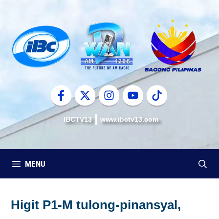
Skip
to
content
IBCTV13
www.ibctv13.com
MENU
Higit P1-M tulong-pinansyal,