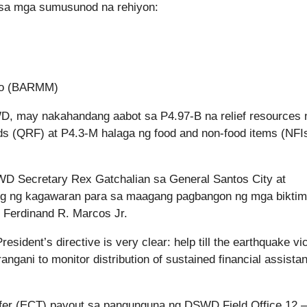
sa mga sumusunod na rehiyon:
ao (BARMM)
D, may nakahandang aabot sa P4.97-B na relief resources 
s (QRF) at P4.3-M halaga ng food and non-food items (NFI
WD Secretary Rex Gatchalian sa General Santos City at
ong ng kagawaran para sa maagang pagbangon ng mga biktim
g Ferdinand R. Marcos Jr.
sident’s directive is very clear: help till the earthquake vi
angani to monitor distribution of sustained financial assistan
sfer (ECT) payout sa pangunguna ng DSWD Field Office 12 –