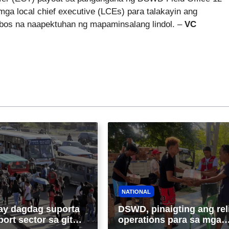
local chief executive (LCEs) para talakayin ang
bos na naapektuhan ng mapaminsalang lindol. –
VC
NATIONAL
ay dagdag suporta
DSWD, pinaigting ang rel
port sector sa gitna
operations para sa mga