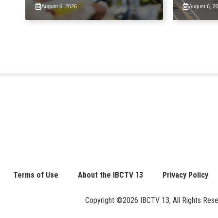
sa pangunguna ni PBBM
ng patu
August 6, 2026
August 6, 2
ng taas
Terms of Use
About the IBCTV 13
Privacy Policy
Copyright ©2026 IBCTV 13, All Rights Reserv