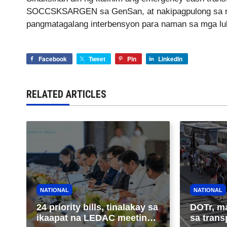
SOCCSKSARGEN sa GenSan, at nakipagpulong sa mga 
pangmatagalang interbensyon para naman sa mga lu
Facebook
Tweet
Pin
LinkedIn
RELATED ARTICLES
NATIONAL
NATIONAL
24 priority bills, tinalakay sa
DOTr, m
ikaapat na LEDAC meeting
sa trans