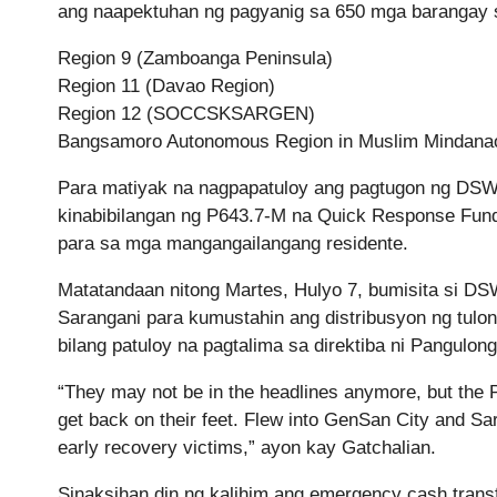
ang naapektuhan ng pagyanig sa 650 mga barangay 
Region 9 (Zamboanga Peninsula)
Region 11 (Davao Region)
Region 12 (SOCCSKSARGEN)
Bangsamoro Autonomous Region in Muslim Mindan
Para matiyak na nagpapatuloy ang pagtugon ng DSW
kinabibilangan ng P643.7-M na Quick Response Fund
para sa mga mangangailangang residente.
Matatandaan nitong Martes, Hulyo 7, bumisita si DS
Sarangani para kumustahin ang distribusyon ng tul
bilang patuloy na pagtalima sa direktiba ni Pangulon
“They may not be in the headlines anymore, but the Pre
get back on their feet. Flew into GenSan City and Sar
early recovery victims,” ayon kay Gatchalian.
Sinaksihan din ng kalihim ang emergency cash tran