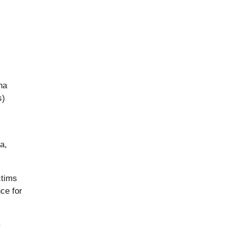
na
s)
a,
ctims
ce for