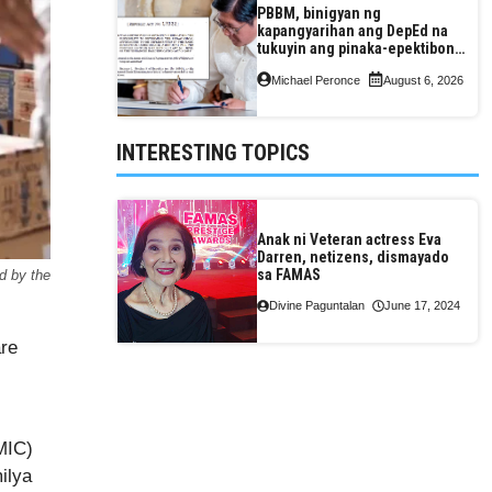
PBBM, binigyan ng
kapangyarihan ang DepEd na
tukuyin ang pinaka-epektibong
paraan ng pagtuturo sa K-12
Michael Peronce
August 6, 2026
INTERESTING TOPICS
Anak ni Veteran actress Eva
Darren, netizens, dismayado
sa FAMAS
d by the
Divine Paguntalan
June 17, 2024
re
MIC)
ilya