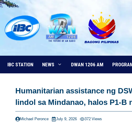
Skip
to
content
IBC STATION
NEWS
DWAN 1206 AM
PROGRA
Humanitarian assistance ng DS
lindol sa Mindanao, halos P1-B 
Michael Peronce
July 9, 2026
372
Views