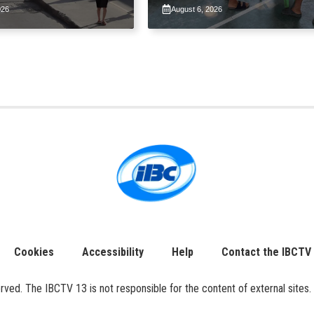
loy na suspensyon
apektado ng habagat at
026
August 6, 2026
-pasahe
Bagyong Luis, Maymay
Cookies
Accessibility
Help
Contact the IBCTV
ed. The IBCTV 13 is not responsible for the content of external sites. 