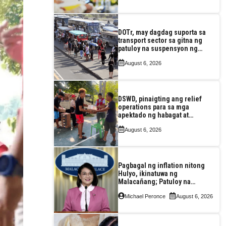
DOTr, may dagdag suporta sa
transport sector sa gitna ng
patuloy na suspensyon ng
taas-pasahe
August 6, 2026
DSWD, pinaigting ang relief
operations para sa mga
apektado ng habagat at
Bagyong Luis, Maymay
August 6, 2026
Pagbagal ng inflation nitong
Hulyo, ikinatuwa ng
Malacañang; Patuloy na
nakatutok sa banta sa
Michael Peronce
August 6, 2026
seguridad sa pagkain,
enerhiya