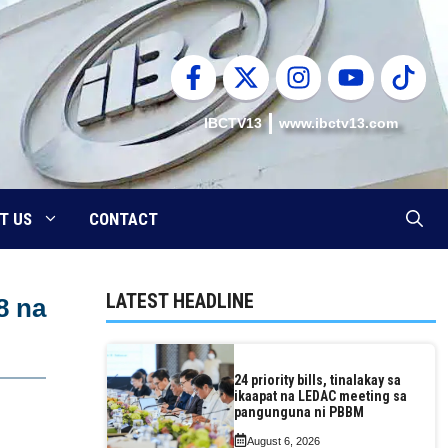
IBCTV13
www.ibctv13.com
T US
CONTACT
LATEST HEADLINE
8 na
24 priority bills, tinalakay sa
ikaapat na LEDAC meeting sa
pangunguna ni PBBM
August 6, 2026