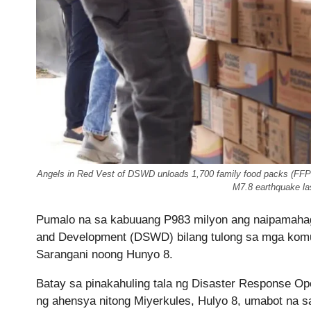
Angels in Red Vest of DSWD unloads 1,700 family food packs (FFPs)
M7.8 earthquake la
Pumalo na sa kabuuang P983 milyon ang naipamahagi
and Development (DSWD) bilang tulong sa mga komun
Sarangani noong Hunyo 8.
Batay sa pinakahuling tala ng Disaster Response O
ng ahensya nitong Miyerkules, Hulyo 8, umabot na 