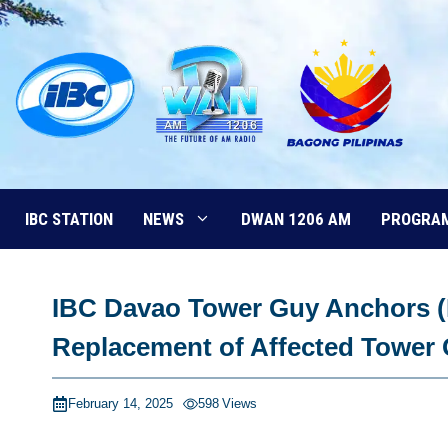
Skip
to
content
IBC STATION
NEWS
DWAN 1206 AM
PROGRA
IBC Davao Tower Guy Anchors (
Replacement of Affected Tower
February 14, 2025
598
Views