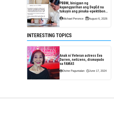
PBBM, binigyan ng
kapangyarihan ang DepEd na
tukuyin ang pinaka-epektibong
paraan ng pagtuturo sa K-12
Michael Peronce
August 6, 2026
INTERESTING TOPICS
Anak ni Veteran actress Eva
Darren, netizens, dismayado
sa FAMAS
Divine Paguntalan
June 17, 2024