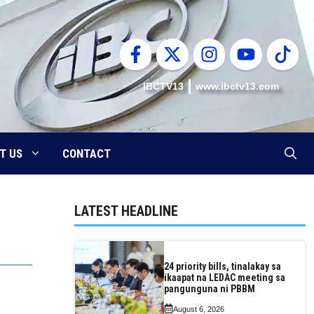
IBCTV13
www.ibctv13.com
T US
CONTACT
LATEST HEADLINE
24 priority bills, tinalakay sa
ikaapat na LEDAC meeting sa
pangunguna ni PBBM
August 6, 2026