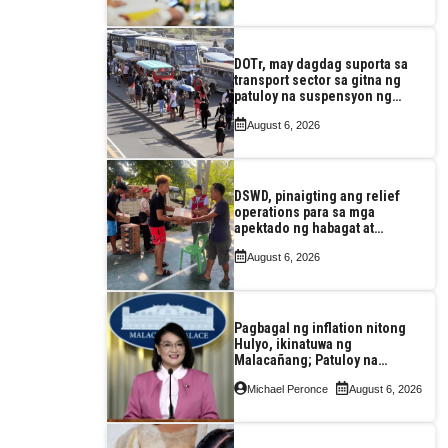
DOTr, may dagdag suporta sa
transport sector sa gitna ng
patuloy na suspensyon ng
taas-pasahe
August 6, 2026
DSWD, pinaigting ang relief
operations para sa mga
apektado ng habagat at
Bagyong Luis, Maymay
August 6, 2026
Pagbagal ng inflation nitong
Hulyo, ikinatuwa ng
Malacañang; Patuloy na
nakatutok sa banta sa
Michael Peronce
August 6, 2026
seguridad sa pagkain,
enerhiya