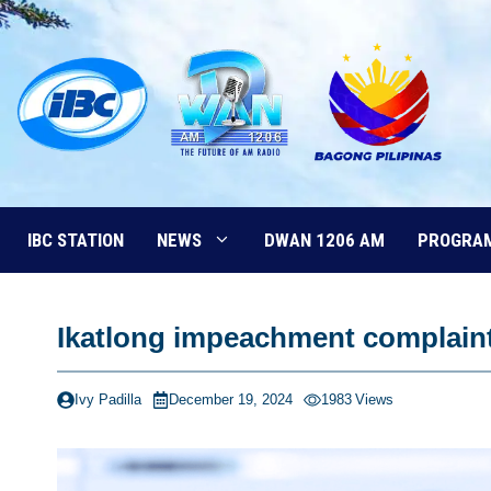
Skip
to
content
IBC STATION
NEWS
DWAN 1206 AM
PROGRA
Ikatlong impeachment complaint 
Ivy Padilla
December 19, 2024
1983
Views