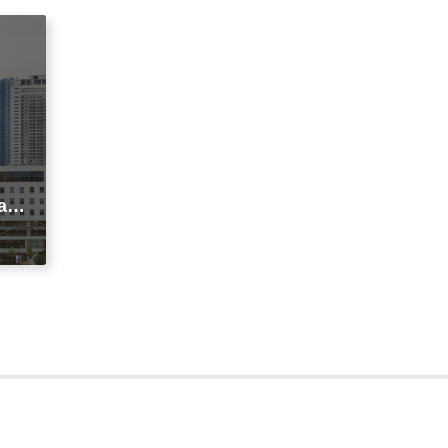
agi
t
ic