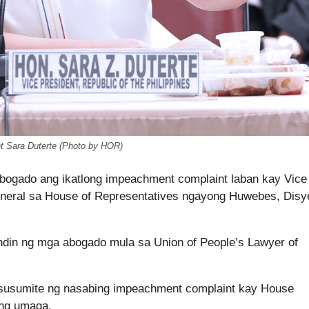
t Sara Duterte (Photo by HOR)
 abogado ang ikatlong impeachment complaint laban kay Vice
 General sa House of Representatives ngayong Huwebes, Dis
ndin ng mga abogado mula sa Union of People’s Lawyer of
agsusumite ng nasabing impeachment complaint kay House
 ng umaga.