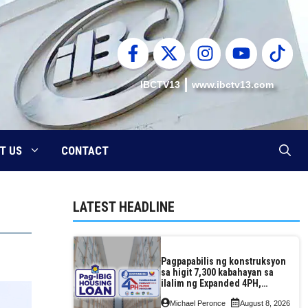
IBCTV13
www.ibctv13.com
T US
CONTACT
LATEST HEADLINE
Pagpapabilis ng konstruksyon
sa higit 7,300 kabahayan sa
ilalim ng Expanded 4PH,
posible na sa pagtutulungan
Michael Peronce
August 8, 2026
ng Pag-IBIG at P.A. Alvarez