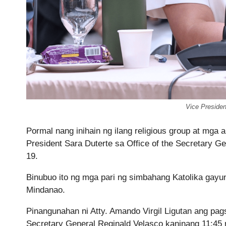
Vice Presiden
Pormal nang inihain ng ilang religious group at mga
President Sara Duterte sa Office of the Secretary
19.
Binubuo ito ng mga pari ng simbahang Katolika gayu
Mindanao.
Pinangunahan ni Atty. Amando Virgil Ligutan ang p
Secretary General Reginald Velasco kaninang 11:45