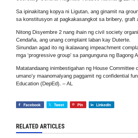
Sa ipinakitang kopya ni Ligutan, ang ginamit na gro
sa konstitusyon at pagkakasangkot sa bribery, graft an
Nitong Disyembre 2 nang ihain ng civil society organ
Cendaña, ang unang complaint laban kay Duterte.
Sinundan agad ito ng ikalawang impeachment compla
mga ‘progressive group’ sa pangunguna ng Bagong 
Matatandaang inimbestigahan ng House Committee on
umano’y maanomalyang paggamit ng confidential fund
Education (DepEd). – AL
Facebook
Tweet
Pin
LinkedIn
RELATED ARTICLES