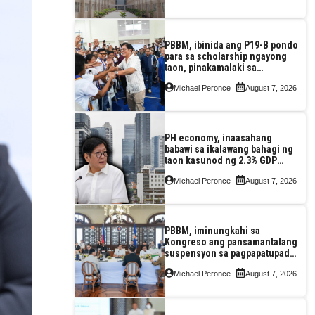
PBBM, ibinida ang P19-B pondo
para sa scholarship ngayong
taon, pinakamalaki sa
kasaysayan ng TESDA
Michael Peronce
August 7, 2026
PH economy, inaasahang
babawi sa ikalawang bahagi ng
taon kasunod ng 2.3% GDP
dulot ng Middle East war,
Michael Peronce
August 7, 2026
pagkaantala ng public
construction
PBBM, iminungkahi sa
Kongreso ang pansamantalang
suspensyon sa pagpapatupad
ng Real Property Valuation and
Michael Peronce
August 7, 2026
Assessment Reform Act