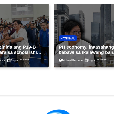
NATIONAL
binida ang P19-B
PH economy, inaasahang
ara sa scholarship
babawi sa ikalawang bah
 taon, pinakamalaki
ng taon kasunod ng 2.3%
once
August 7, 2026
Michael Peronce
August 7, 2026
ysayan ng TESDA
GDP dulot ng Middle Eas
war, pagkaantala ng publ
construction