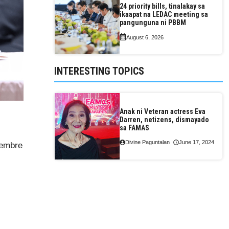
24 priority bills, tinalakay sa
ikaapat na LEDAC meeting sa
pangunguna ni PBBM
August 6, 2026
INTERESTING TOPICS
Anak ni Veteran actress Eva
Darren, netizens, dismayado
sa FAMAS
Divine Paguntalan
June 17, 2024
yembre