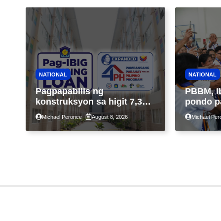
NATIONAL
NATIONAL
Pagpapabilis ng
PBBM, i
konstruksyon sa higit 7,300
pondo p
kabahayan sa ilalim ng
ngayong
Michael Peronce
August 8, 2026
Michael Per
Expanded 4PH, posible na
sa kasa
sa pagtutulungan ng Pag-
IBIG at P.A. Alvarez