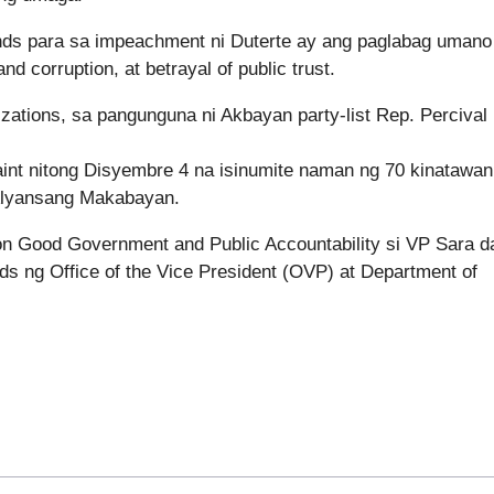
unds para sa impeachment ni Duterte ay ang paglabag umano 
d corruption, at betrayal of public trust.
izations, sa pangunguna ni Akbayan party-list Rep. Percival
int nitong Disyembre 4 na isinumite naman ng 70 kinatawan
Alyansang Makabayan.
 Good Government and Public Accountability si VP Sara da
s ng Office of the Vice President (OVP) at Department of