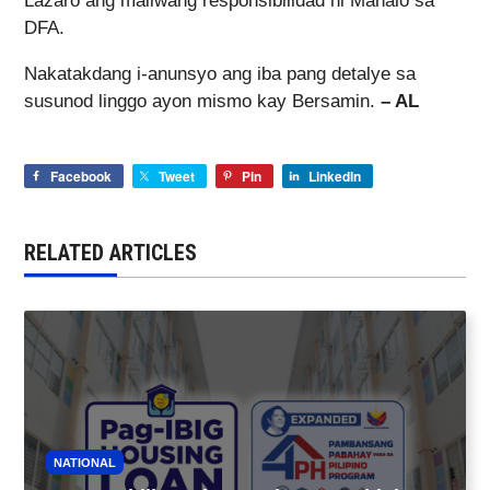
Lazaro ang maiiwang responsibilidad ni Manalo sa
DFA.
Nakatakdang i-anunsyo ang iba pang detalye sa
susunod linggo ayon mismo kay Bersamin.
– AL
Facebook
Tweet
Pin
LinkedIn
RELATED ARTICLES
NATIONAL