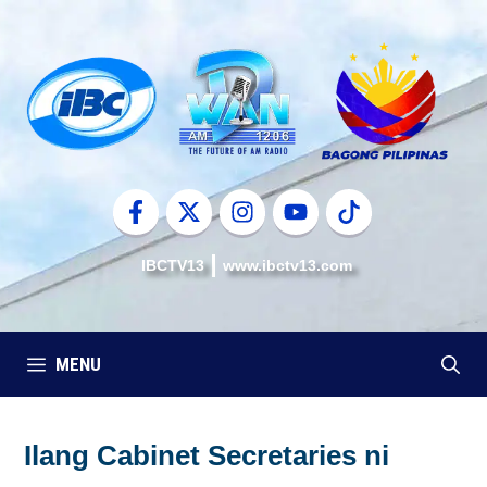
Skip
to
content
IBCTV13
www.ibctv13.com
MENU
Ilang Cabinet Secretaries ni