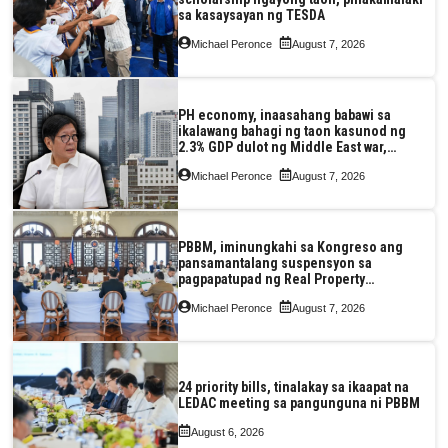
sa kasaysayan ng TESDA
Michael Peronce
August 7, 2026
PH economy, inaasahang babawi sa
ikalawang bahagi ng taon kasunod ng
2.3% GDP dulot ng Middle East war,
pagkaantala ng public construction
Michael Peronce
August 7, 2026
PBBM, iminungkahi sa Kongreso ang
pansamantalang suspensyon sa
pagpapatupad ng Real Property
Valuation and Assessment Reform Act
Michael Peronce
August 7, 2026
24 priority bills, tinalakay sa ikaapat na
LEDAC meeting sa pangunguna ni PBBM
August 6, 2026