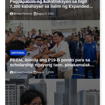
Pagpapabilis ng konstruksyon sa higit
7,300 kabahayan sa ilalim ng Expanded
4PH, posible na sa pagtutulungan ng Pag-
Michael Peronce
August 8, 2026
IBIG at P.A. Alvarez
NATIONAL
PBBM, ibinida ang P19-B pondo para sa
scholarship ngayong taon, pinakamalaki
sa kasaysayan ng TESDA
Michael Peronce
August 7, 2026