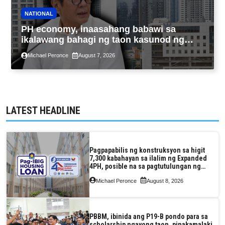
NATIONAL
PH economy, inaasahang babawi sa
ikalawang bahagi ng taon kasunod ng
2.3% GDP dulot ng Middle East war,
Michael Peronce
August 7, 2026
pagkaantala ng public construction
LATEST HEADLINE
Pagpapabilis ng konstruksyon sa higit
7,300 kabahayan sa ilalim ng Expanded
4PH, posible na sa pagtutulungan ng
Pag-IBIG at P.A. Alvarez
Michael Peronce
August 8, 2026
PBBM, ibinida ang P19-B pondo para sa
scholarship ngayong taon, pinakamalaki