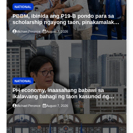
NATIONAL
PBBM, ibinida ang P19-B pondo para sa
scholarship ngayong taon, pinakamalaki
sa kasaysayan ng TESDA
Michael Peronce
August 7, 2026
NATIONAL
PH economy, inaasahang babawi sa
ikalawang bahagi ng taon kasunod ng
2.3% GDP dulot ng Middle East war,
Michael Peronce
August 7, 2026
pagkaantala ng public construction