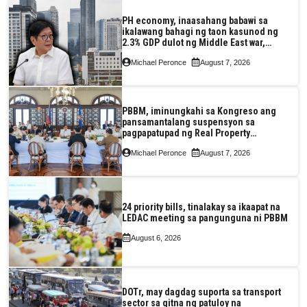
PH economy, inaasahang babawi sa
ikalawang bahagi ng taon kasunod ng
2.3% GDP dulot ng Middle East war,
pagkaantala ng public construction
Michael Peronce
August 7, 2026
PBBM, iminungkahi sa Kongreso ang
pansamantalang suspensyon sa
pagpapatupad ng Real Property
Valuation and Assessment Reform Act
Michael Peronce
August 7, 2026
24 priority bills, tinalakay sa ikaapat na
LEDAC meeting sa pangunguna ni PBBM
August 6, 2026
DOTr, may dagdag suporta sa transport
sector sa gitna ng patuloy na