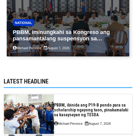
NATIONAL
PBBM, iminungkahi sa Kongreso ang
pansamantalang suspensyon sa
pagpapatupad ng Real Property Valuation
Michael Peronce
August 7, 2026
and Assessment Reform Act
LATEST HEADLINE
PBBM, ibinida ang P19-B pondo para sa
scholarship ngayong taon, pinakamalaki
sa kasaysayan ng TESDA
Michael Peronce
August 7, 2026