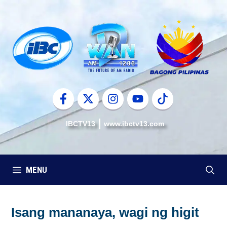
Skip
to
content
IBCTV13
www.ibctv13.com
MENU
Isang mananaya, wagi ng higit