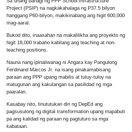
Sa unang bahagi ng PPP School Infrastructure
Project (PSIP) na nagkakahalaga ng P37.5 bilyon
hanggang P60-bilyon, makikinabang ang higit 600,000
mag-aaral.
Bukod dito, inaasahan na makalilikha ang proyekto ng
higit 18,000 trabaho kabilang ang teaching at non-
teaching positions.
Nauna nang ipinaliwanag ni Angara kay Pangulong
Ferdinand Marcos Jr. na isang pinakamabisang
paraan ang PPP upang mabilis at tuluy-tuloy na
matugunan ang kakulangan sa pasilidad ng mga
paaralan.
Kasabay nito, tinututukan din ng DepEd ang
pagsusulong ng digital transformation upang mapabuti
pa ang kalidad ng paraan ng pagtuturo sa mga
kabataan.