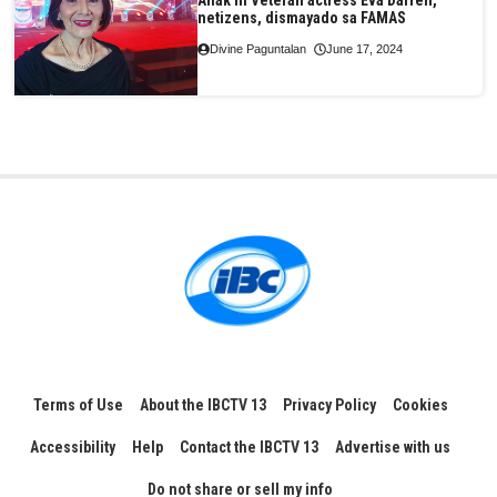
Anak ni Veteran actress Eva Darren,
netizens, dismayado sa FAMAS
Divine Paguntalan
June 17, 2024
Terms of Use
About the IBCTV 13
Privacy Policy
Cookies
Accessibility
Help
Contact the IBCTV 13
Advertise with us
Do not share or sell my info