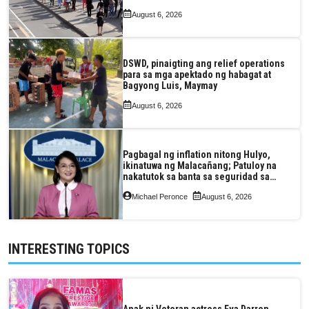
August 6, 2026
DSWD, pinaigting ang relief operations
para sa mga apektado ng habagat at
Bagyong Luis, Maymay
August 6, 2026
Pagbagal ng inflation nitong Hulyo,
ikinatuwa ng Malacañang; Patuloy na
nakatutok sa banta sa seguridad sa
pagkain, enerhiya
Michael Peronce
August 6, 2026
INTERESTING TOPICS