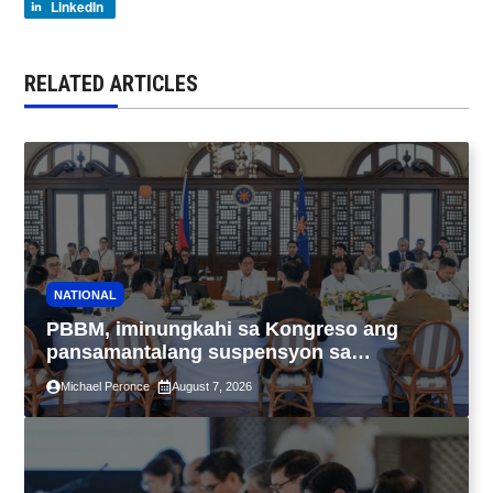
LinkedIn
RELATED ARTICLES
NATIONAL
PBBM, iminungkahi sa Kongreso ang
pansamantalang suspensyon sa
pagpapatupad ng Real Property Valuation
Michael Peronce
August 7, 2026
and Assessment Reform Act