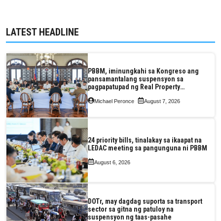
LATEST HEADLINE
PBBM, iminungkahi sa Kongreso ang
pansamantalang suspensyon sa
pagpapatupad ng Real Property
Valuation and Assessment Reform Act
Michael Peronce
August 7, 2026
24 priority bills, tinalakay sa ikaapat na
LEDAC meeting sa pangunguna ni PBBM
August 6, 2026
DOTr, may dagdag suporta sa transport
sector sa gitna ng patuloy na
suspensyon ng taas-pasahe