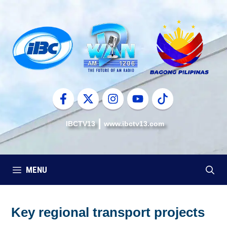
Skip
to
content
IBCTV13
www.ibctv13.com
MENU
Key regional transport projects