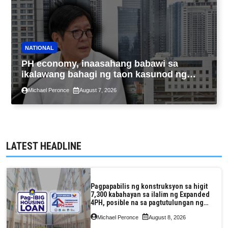
NATIONAL
PH economy, inaasahang babawi sa
ikalawang bahagi ng taon kasunod ng
2.3% GDP dulot ng Middle East war,
Michael Peronce
August 7, 2026
pagkaantala ng public construction
LATEST HEADLINE
Pagpapabilis ng konstruksyon sa higit
7,300 kabahayan sa ilalim ng Expanded
4PH, posible na sa pagtutulungan ng
Pag-IBIG at P.A. Alvarez
Michael Peronce
August 8, 2026