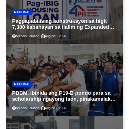
NATIONAL
Pagpapabilis ng konstruksyon sa higit
7,300 kabahayan sa ilalim ng Expanded
4PH, posible na sa pagtutulungan ng Pag-
Michael Peronce
August 8, 2026
IBIG at P.A. Alvarez
NATIONAL
PBBM, ibinida ang P19-B pondo para sa
scholarship ngayong taon, pinakamalaki
sa kasaysayan ng TESDA
Michael Peronce
August 7, 2026