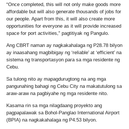
“Once completed, this will not only make goods more
affordable but will also generate thousands of jobs for
our people. Apart from this, it will also create more
opportunities for everyone as it will provide increased
space for port activities,” pagtitiyak ng Pangulo.
Ang CBRT naman ay nagkakahalaga ng P28.78 bilyon
ay inaasahang magbibigay ng ‘reliable’ at ‘efficient’ na
sistema ng transportasyon para sa mga residente ng
Cebu.
Sa tulong nito ay mapagdurugtong na ang mga
pangunahing bahagi ng Cebu City na makatutulong sa
araw-araw na pagbiyahe ng mga residente nito.
Kasama rin sa mga nilagdaang proyekto ang
pagpapalawak sa Bohol-Panglao International Airport
(BPIA) na nagkakahalaga ng P4.53 bilyon.