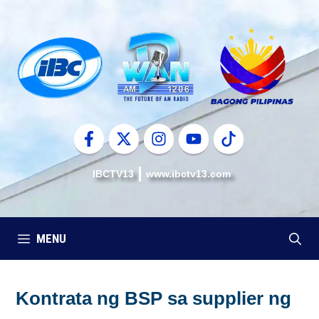
Skip
to
content
IBCTV13
www.ibctv13.com
MENU
Kontrata ng BSP sa supplier ng