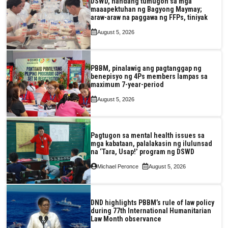
DSWD, handang tumugon sa mga
maaapektuhan ng Bagyong Maymay;
araw-araw na paggawa ng FFPs, tiniyak
August 5, 2026
PBBM, pinalawig ang pagtanggap ng
benepisyo ng 4Ps members lampas sa
maximum 7-year-period
August 5, 2026
Pagtugon sa mental health issues sa
mga kabataan, palalakasin ng ilulunsad
na ‘Tara, Usap!’ program ng DSWD
Michael Peronce
August 5, 2026
DND highlights PBBM’s rule of law policy
during 77th International Humanitarian
Law Month observance