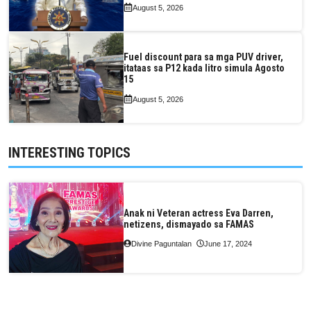
August 5, 2026
Fuel discount para sa mga PUV driver,
itataas sa P12 kada litro simula Agosto
15
August 5, 2026
INTERESTING TOPICS
Anak ni Veteran actress Eva Darren,
netizens, dismayado sa FAMAS
Divine Paguntalan
June 17, 2024