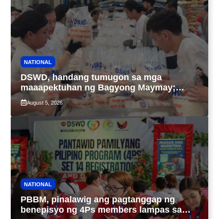
NATIONAL
DSWD, handang tumugon sa mga
maaapektuhan ng Bagyong Maymay;
araw-araw na paggawa ng FFPs, tiniyak
August 5, 2026
NATIONAL
PBBM, pinalawig ang pagtanggap ng
benepisyo ng 4Ps members lampas sa