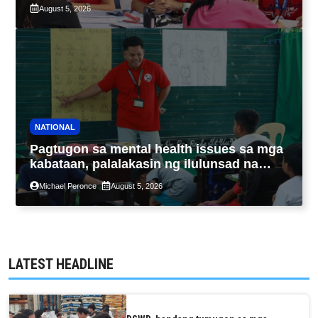
maximum 7-year-period
August 5, 2026
NATIONAL
Pagtugon sa mental health issues sa mga
kabataan, palalakasin ng ilulunsad na
‘Tara, Usap!’ program ng DSWD
Michael Peronce
August 5, 2026
LATEST HEADLINE