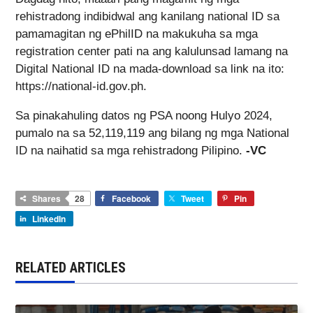
rehistradong indibidwal ang kanilang national ID sa
pamamagitan ng ePhilID na makukuha sa mga
registration center pati na ang kalulunsad lamang na
Digital National ID na mada-download sa link na ito:
https://national-id.gov.ph.
Sa pinakahuling datos ng PSA noong Hulyo 2024,
pumalo na sa 52,119,119 ang bilang ng mga National
ID na naihatid sa mga rehistradong Pilipino.
-VC
Shares
28
Facebook
Tweet
Pin
LinkedIn
RELATED ARTICLES