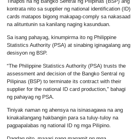
Tinapos na ng Bangko Sentral ng Pilipinas (BSP) ang
kontrata nito sa supplier ng national identification (ID)
cards matapos bigong makapag-comply sa nakasaad
na alituntunin sa kanilang naging kasunduan.
Sa isang pahayag, kinumpirma ito ng Philippine
Statistics Authority (PSA) at sinabing iginagalang ang
desisyon ng BSP.
“The Philippine Statistics Authority (PSA) trusts the
assessment and decision of the Bangko Sentral ng
Pilipinas (BSP) to terminate its contract with their
supplier for the national ID card production,” bahagi
ng pahayag ng PSA.
Tiniyak naman ng ahensya na isinasagawa na ang
kinakailangang hakbangin para sa tuluy-tuloy na
pagpapalabas ng national ID ng mga Pilipino.
Dagdag nito, maaari pang magamit ng mga