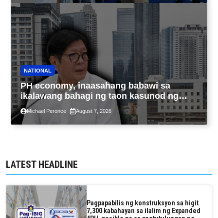
NATIONAL
PH economy, inaasahang babawi sa
ikalawang bahagi ng taon kasunod ng
2.3% GDP dulot ng Middle East war,
Michael Peronce
August 7, 2026
pagkaantala ng public construction
LATEST HEADLINE
Pagpapabilis ng konstruksyon sa higit
7,300 kabahayan sa ilalim ng Expanded