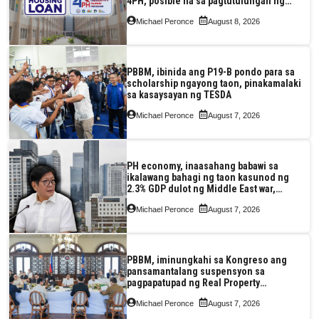
4PH, posible na sa pagtutulungan ng
Pag-IBIG at P.A. Alvarez
Michael Peronce
August 8, 2026
PBBM, ibinida ang P19-B pondo para sa
scholarship ngayong taon, pinakamalaki
sa kasaysayan ng TESDA
Michael Peronce
August 7, 2026
PH economy, inaasahang babawi sa
ikalawang bahagi ng taon kasunod ng
2.3% GDP dulot ng Middle East war,
pagkaantala ng public construction
Michael Peronce
August 7, 2026
PBBM, iminungkahi sa Kongreso ang
pansamantalang suspensyon sa
pagpapatupad ng Real Property
Valuation and Assessment Reform Act
Michael Peronce
August 7, 2026