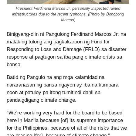
President Ferdinand Marcos Jr. personally inspected ruined
infrastructures due to the recent typhoons. (Photo by Bongbong
Marcos)
Binigyang-diin ni Pangulong Ferdinand Marcos Jr. na
malaking tulong ang pagkakaroon ng Fund for
Responding to Loss and Damage (FRLD) sa disaster
response at pagtugon sa iba pang climate crisis sa
bansa.
Batid ng Pangulo na ang mga kalamidad na
nararanasan ng bansa ngayon ay iba na kumpara
noon at patuloy pa itong tumitindi dahil sa
pandaigdigang climate change.
“We’re working very hard for the board to be based
here in Manila because [of] its supreme importance
for the Philippines, because of all of the risks that we
are bracing [for], because of climate change,”