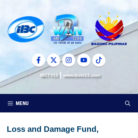
Skip
to
content
IBCTV13
www.ibctv13.com
MENU
Loss and Damage Fund,