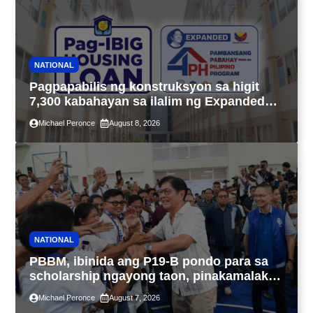
NATIONAL
Pagpapabilis ng konstruksyon sa higit
7,300 kabahayan sa ilalim ng Expanded
4PH, posible na sa pagtutulungan ng Pag-
Michael Peronce
August 8, 2026
IBIG at P.A. Alvarez
NATIONAL
PBBM, ibinida ang P19-B pondo para sa
scholarship ngayong taon, pinakamalaki
sa kasaysayan ng TESDA
Michael Peronce
August 7, 2026