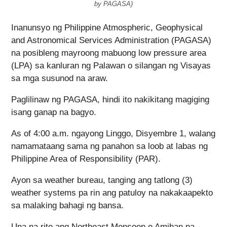
by PAGASA)
Inanunsyo ng Philippine Atmospheric, Geophysical
and Astronomical Services Administration (PAGASA)
na posibleng mayroong mabuong low pressure area
(LPA) sa kanluran ng Palawan o silangan ng Visayas
sa mga susunod na araw.
Paglilinaw ng PAGASA, hindi ito nakikitang magiging
isang ganap na bagyo.
As of 4:00 a.m. ngayong Linggo, Disyembre 1, walang
namamataang sama ng panahon sa loob at labas ng
Philippine Area of Responsibility (PAR).
Ayon sa weather bureau, tanging ang tatlong (3)
weather systems pa rin ang patuloy na nakakaapekto
sa malaking bahagi ng bansa.
Una na rito ang Northeast Monsoon o Amihan na