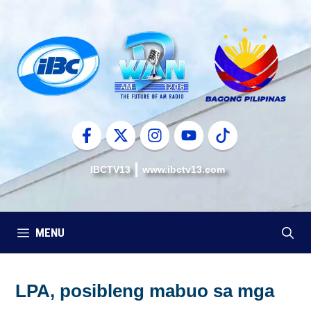
Skip
to
content
IBCTV13
www.ibctv13.com
MENU
LPA, posibleng mabuo sa mga