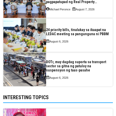
pagpapatupad ng Real Property
Valuation and Assessment Reform Act
Michael Peronce
August 7, 2026
24 priority bills, tinalakay sa ikaapat na
LEDAC meeting sa pangunguna ni PBBM
August 6, 2026
DOTr, may dagdag suporta sa transport
sector sa gitna ng patuloy na
suspensyon ng taas-pasahe
August 6, 2026
INTERESTING TOPICS