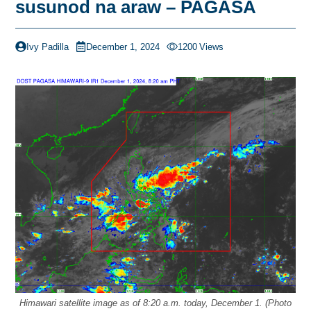
susunod na araw – PAGASA
Ivy Padilla
December 1, 2024
1200
Views
Himawari satellite image as of 8:20 a.m. today, December 1. (Photo