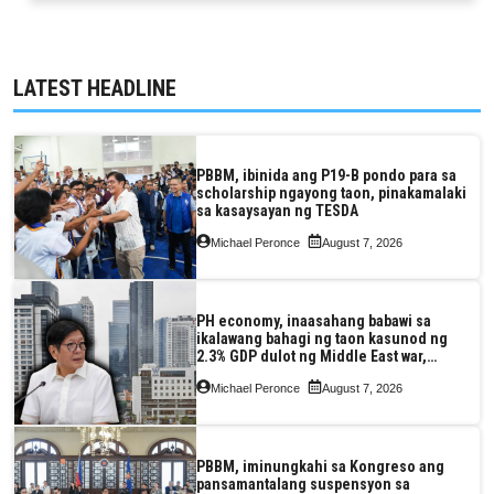
LATEST HEADLINE
PBBM, ibinida ang P19-B pondo para sa
scholarship ngayong taon, pinakamalaki
sa kasaysayan ng TESDA
Michael Peronce
August 7, 2026
PH economy, inaasahang babawi sa
ikalawang bahagi ng taon kasunod ng
2.3% GDP dulot ng Middle East war,
pagkaantala ng public construction
Michael Peronce
August 7, 2026
PBBM, iminungkahi sa Kongreso ang
pansamantalang suspensyon sa