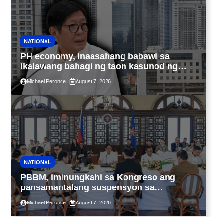
NATIONAL
PH economy, inaasahang babawi sa
ikalawang bahagi ng taon kasunod ng
2.3% GDP dulot ng Middle East war,
Michael Peronce
August 7, 2026
pagkaantala ng public construction
NATIONAL
PBBM, iminungkahi sa Kongreso ang
pansamantalang suspensyon sa
pagpapatupad ng Real Property Valuation
Michael Peronce
August 7, 2026
and Assessment Reform Act