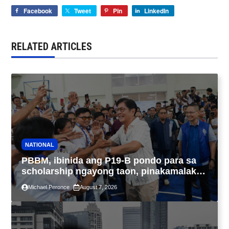
Facebook
Tweet
Pin
LinkedIn
RELATED ARTICLES
NATIONAL
PBBM, ibinida ang P19-B pondo para sa
scholarship ngayong taon, pinakamalaki
sa kasaysayan ng TESDA
Michael Peronce
August 7, 2026