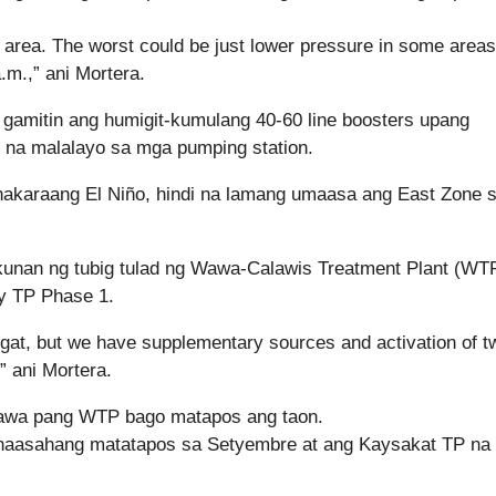
n area. The worst could be just lower pressure in some areas
.m.,” ani Mortera.
 gamitin ang humigit-kumulang 40-60 line boosters upang
r na malalayo sa mga pumping station.
 nakaraang El Niño, hindi na lamang umaasa ang East Zone 
kunan ng tubig tulad ng Wawa-Calawis Treatment Plant (WT
y TP Phase 1.
 Angat, but we have supplementary sources and activation of t
,” ani Mortera.
lawa pang WTP bago matapos ang taon.
inaasahang matatapos sa Setyembre at ang Kaysakat TP na