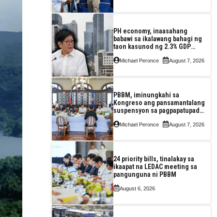
PH economy, inaasahang
babawi sa ikalawang bahagi ng
taon kasunod ng 2.3% GDP
dulot ng Middle East war,
Michael Peronce
August 7, 2026
pagkaantala ng public
construction
PBBM, iminungkahi sa
Kongreso ang pansamantalang
suspensyon sa pagpapatupad
ng Real Property Valuation and
Michael Peronce
August 7, 2026
Assessment Reform Act
24 priority bills, tinalakay sa
ikaapat na LEDAC meeting sa
pangunguna ni PBBM
August 6, 2026