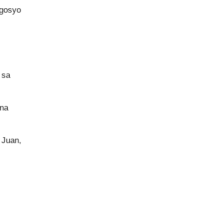
egosyo
 sa
 na
 Juan,