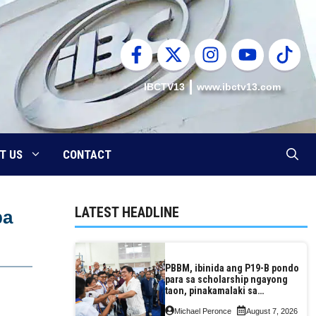
IBCTV13
www.ibctv13.com
T US
CONTACT
LATEST HEADLINE
ba
PBBM, ibinida ang P19-B pondo
para sa scholarship ngayong
taon, pinakamalaki sa
kasaysayan ng TESDA
Michael Peronce
August 7, 2026