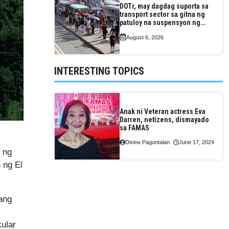
DOTr, may dagdag suporta sa
transport sector sa gitna ng
patuloy na suspensyon ng
taas-pasahe
August 6, 2026
INTERESTING TOPICS
Anak ni Veteran actress Eva
Darren, netizens, dismayado
sa FAMAS
Divine Paguntalan
June 17, 2024
 ng
 ng El
lang
kular