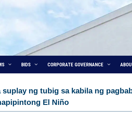
MS
BIDS
CORPORATE GOVERNANCE
ABOU
a suplay ng tubig sa kabila ng pagba
napipintong El Niño