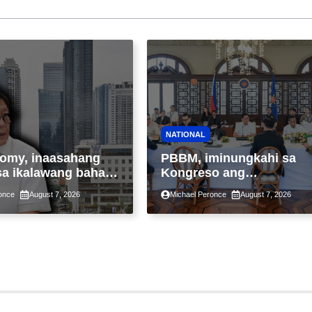
NATIONAL
omy, inaasahang
PBBM, iminungkahi sa
sa ikalawang bahagi
Kongreso ang
 kasunod ng 2.3%
pansamantalang
once
August 7, 2026
Michael Peronce
August 7, 2026
ot ng Middle East
suspensyon sa
kaantala ng public
pagpapatupad ng Real
tion
Property Valuation and
Assessment Reform Act