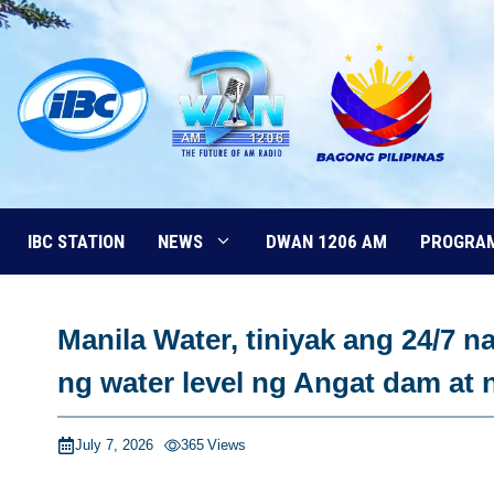
Skip
to
content
IBC STATION
NEWS
DWAN 1206 AM
PROGRA
Manila Water, tiniyak ang 24/7 n
ng water level ng Angat dam at 
July 7, 2026
365
Views