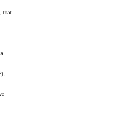
, that
sa
P),
wo