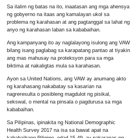
Sa ilalim ng batas na ito, inaatasan ang mga ahensya
ng gobyerno na itaas ang kamalayan ukol sa
problema ng karahasan at ang pagtanggal sa lahat ng
anyo ng karahasan laban sa kababaihan.
Ang kampanyang ito ay naglalayong isulong ang VAW
bilang isang paglabag sa karapatang pantao at tiyakin
ang mas mahusay na proteksyon para sa mga
biktima at nakaligtas mula sa karahasan.
Ayon sa United Nations, ang VAW ay anumang akto
ng karahasang nakabatay sa kasarian na
nagreresulta o posibleng magdulot ng pisikal,
sekswal, o mental na pinsala o pagdurusa sa mga
kababaihan.
Sa Pilipinas, ipinakita ng National Demographic
Health Survey 2017 na isa sa bawat apat na
kababaihang Pilipino, edad 15-49, ay nakaranas ng