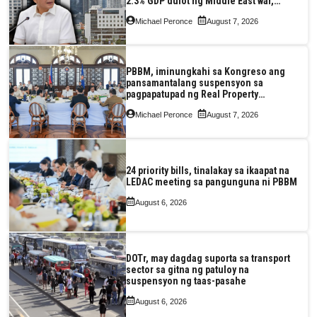
2.3% GDP dulot ng Middle East war,
pagkaantala ng public construction
Michael Peronce
August 7, 2026
PBBM, iminungkahi sa Kongreso ang
pansamantalang suspensyon sa
pagpapatupad ng Real Property
Valuation and Assessment Reform Act
Michael Peronce
August 7, 2026
24 priority bills, tinalakay sa ikaapat na
LEDAC meeting sa pangunguna ni PBBM
August 6, 2026
DOTr, may dagdag suporta sa transport
sector sa gitna ng patuloy na
suspensyon ng taas-pasahe
August 6, 2026