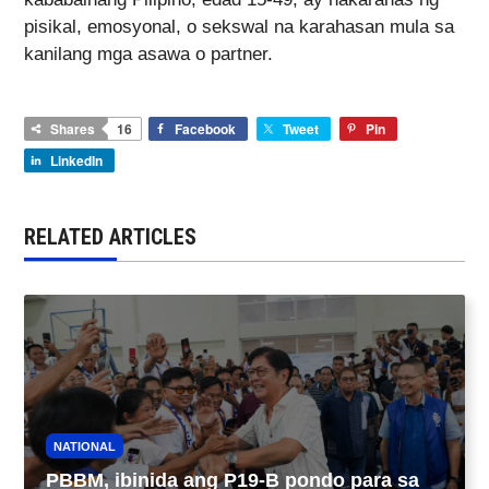
pisikal, emosyonal, o sekswal na karahasan mula sa
kanilang mga asawa o partner.
Shares
16
Facebook
Tweet
Pin
LinkedIn
RELATED ARTICLES
NATIONAL
PBBM, ibinida ang P19-B pondo para sa