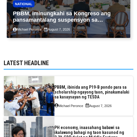
NATIONAL
PBBM, iminungkahi sa Kongreso ang
pansamantalang suspensyon sa
pagpapatupad ng Real Property Valuation
Michael Peronce
August 7, 2026
and Assessment Reform Act
LATEST HEADLINE
PBBM, ibinida ang P19-B pondo para sa
scholarship ngayong taon, pinakamalaki
sa kasaysayan ng TESDA
Michael Peronce
August 7, 2026
PH economy, inaasahang babawi sa
ikalawang bahagi ng taon kasunod ng