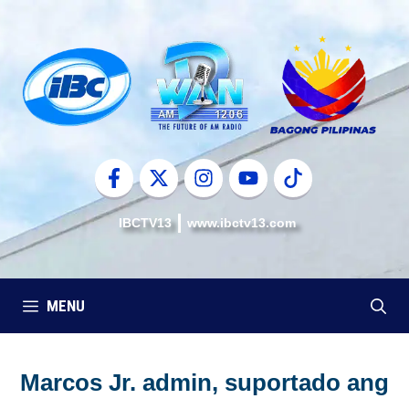
Skip
to
content
IBCTV13
www.ibctv13.com
MENU
Marcos Jr. admin, suportado ang