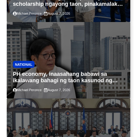
scholarship ngayong taon, pinakamalaki
sa kasaysayan ng TESDA
Michael Peronce
August 7, 2026
NATIONAL
PH economy, inaasahang babawi sa
ikalawang bahagi ng taon kasunod ng
2.3% GDP dulot ng Middle East war,
Michael Peronce
August 7, 2026
pagkaantala ng public construction