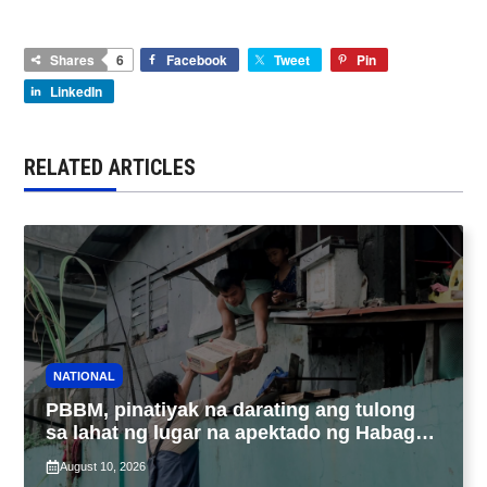
Shares
6
Facebook
Tweet
Pin
LinkedIn
RELATED ARTICLES
NATIONAL
PBBM, pinatiyak na darating ang tulong
sa lahat ng lugar na apektado ng Habagat,
Bagyong Luis at Maymay
August 10, 2026