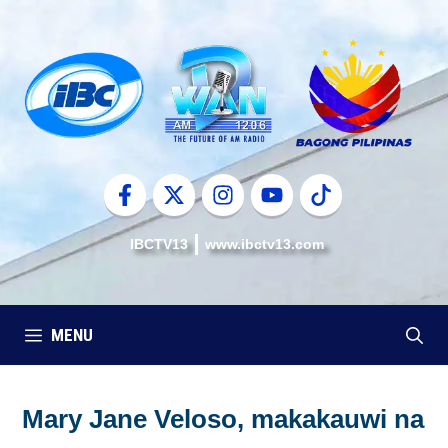
Skip
to
content
IBCTV13
www.ibctv13.com
MENU
Mary Jane Veloso, makakauwi na