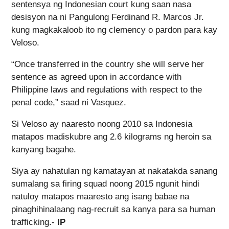
sentensya ng Indonesian court kung saan nasa
desisyon na ni Pangulong Ferdinand R. Marcos Jr.
kung magkakaloob ito ng clemency o pardon para kay
Veloso.
“Once transferred in the country she will serve her
sentence as agreed upon in accordance with
Philippine laws and regulations with respect to the
penal code,” saad ni Vasquez.
Si Veloso ay naaresto noong 2010 sa Indonesia
matapos madiskubre ang 2.6 kilograms ng heroin sa
kanyang bagahe.
Siya ay nahatulan ng kamatayan at nakatakda sanang
sumalang sa firing squad noong 2015 ngunit hindi
natuloy matapos maaresto ang isang babae na
pinaghihinalaang nag-recruit sa kanya para sa human
trafficking.-
IP