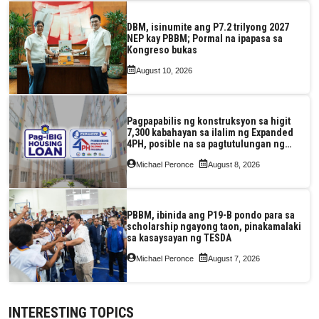
DBM, isinumite ang P7.2 trilyong 2027
NEP kay PBBM; Pormal na ipapasa sa
Kongreso bukas
August 10, 2026
Pagpapabilis ng konstruksyon sa higit
7,300 kabahayan sa ilalim ng Expanded
4PH, posible na sa pagtutulungan ng
Pag-IBIG at P.A. Alvarez
Michael Peronce
August 8, 2026
PBBM, ibinida ang P19-B pondo para sa
scholarship ngayong taon, pinakamalaki
sa kasaysayan ng TESDA
Michael Peronce
August 7, 2026
INTERESTING TOPICS