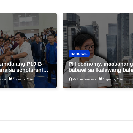
NATIONAL
binida ang P19-B
PH economy, inaasahang
ara sa scholarship
babawi sa ikalawang bah
 taon, pinakamalaki
ng taon kasunod ng 2.3%
once
August 7, 2026
Michael Peronce
August 7, 2026
ysayan ng TESDA
GDP dulot ng Middle Eas
war, pagkaantala ng publ
construction