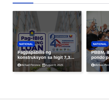
NATIONAL
NATIONAL
Pagpapabilis ng
PBBM, i
konstruksyon sa higit 7,300
pondo p
kabahayan sa ilalim ng
ngayong
Michael Peronce
August 8, 2026
Michael Per
Expanded 4PH, posible na
sa kasa
sa pagtutulungan ng Pag-
IBIG at P.A. Alvarez