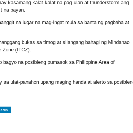
ay kasamang kalat-kalat na pag-ulan at thunderstorm ang
t na bayan.
banggit na lugar na mag-ingat mula sa banta ng pagbaha at
hanggang bukas sa timog at silangang bahagi ng Mindanao
e Zone (ITCZ).
bagyo na posibleng pumasok sa Philippine Area of
sa ulat-panahon upang maging handa at alerto sa posiblen
kedIn