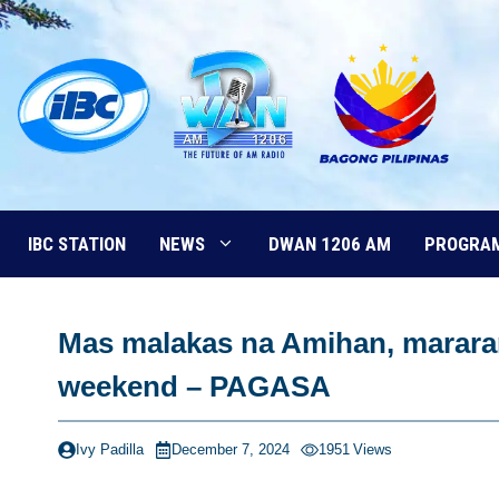
Skip
to
content
IBC STATION
NEWS
DWAN 1206 AM
PROGRA
Mas malakas na Amihan, marar
weekend – PAGASA
Ivy Padilla
December 7, 2024
1951
Views