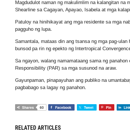
Magdudulot naman ng makulimlim na kalangitan na m
Shearline sa Cagayan, Apayao, Isabela at mga kalapi
Patuloy na hinihikayat ang mga residente sa mga na
pagguho ng lupa.
Samantala, mataas din ang tsansa ng mga pag-ulan 
bunsod pa rin ng epekto ng Intertropical Convergenc
Sa ngayon, walang namamataang sama ng panahon o 
Responsibility (PAR) sa mga susunod na araw.
Gayunpaman, pinapayuhan ang publiko na umantabay 
pagbabago sa lagay ng panahon.
Shares
60
Facebook
Tweet
Pin
Lin
RELATED ARTICLES