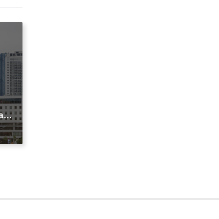
agi
t
ic