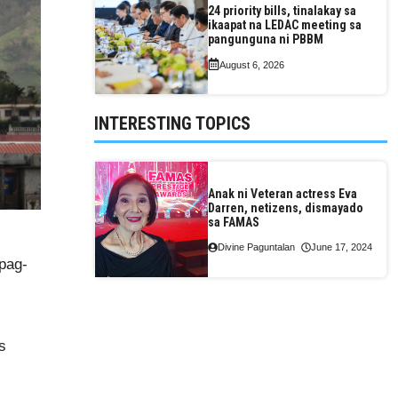
24 priority bills, tinalakay sa
ikaapat na LEDAC meeting sa
pangunguna ni PBBM
August 6, 2026
INTERESTING TOPICS
Anak ni Veteran actress Eva
Darren, netizens, dismayado
sa FAMAS
Divine Paguntalan
June 17, 2024
pag-
s