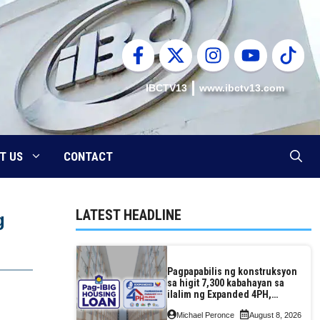
IBCTV13
www.ibctv13.com
T US
CONTACT
LATEST HEADLINE
g
Pagpapabilis ng konstruksyon
sa higit 7,300 kabahayan sa
ilalim ng Expanded 4PH,
posible na sa pagtutulungan
Michael Peronce
August 8, 2026
ng Pag-IBIG at P.A. Alvarez