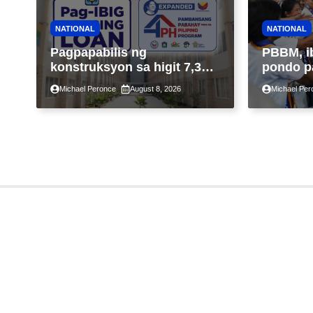
NATIONAL
NATIONAL
Pagpapabilis ng
PBBM, i
konstruksyon sa higit 7,300
pondo p
kabahayan sa ilalim ng
ngayong
Michael Peronce
August 8, 2026
Michael Per
Expanded 4PH, posible na
sa kasa
sa pagtutulungan ng Pag-
IBIG at P.A. Alvarez