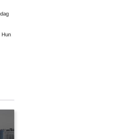
gdag
r Hun