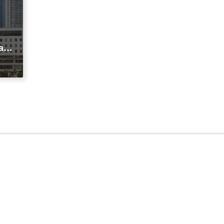
agi
t
ic