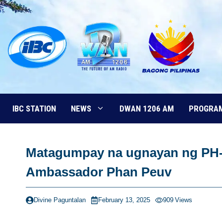
Skip
to
content
IBC STATION
NEWS
DWAN 1206 AM
PROGRA
Matagumpay na ugnayan ng PH-
Ambassador Phan Peuv
Divine Paguntalan
February 13, 2025
909
Views