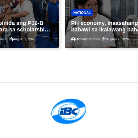
NATIONAL
binida ang P19-B
PH economy, inaasahang
ara sa scholarship
babawi sa ikalawang bah
 taon, pinakamalaki
ng taon kasunod ng 2.3%
once
August 7, 2026
Michael Peronce
August 7, 2026
ysayan ng TESDA
GDP dulot ng Middle Eas
war, pagkaantala ng publ
construction