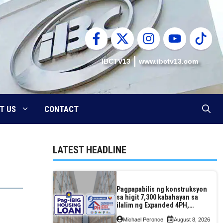
IBCTV13
www.ibctv13.com
T US
CONTACT
LATEST HEADLINE
Pagpapabilis ng konstruksyon
sa higit 7,300 kabahayan sa
ilalim ng Expanded 4PH,
posible na sa pagtutulungan
Michael Peronce
August 8, 2026
ng Pag-IBIG at P.A. Alvarez