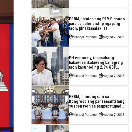
PBBM, ibinida ang P19-B pondo
para sa scholarship ngayong
taon, pinakamalaki sa
kasaysayan ng TESDA
Michael Peronce
August 7, 2026
PH economy, inaasahang
babawi sa ikalawang bahagi ng
taon kasunod ng 2.3% GDP
dulot ng Middle East war,
Michael Peronce
August 7, 2026
pagkaantala ng public
construction
PBBM, iminungkahi sa
Kongreso ang pansamantalang
suspensyon sa pagpapatupad
ng Real Property Valuation and
Michael Peronce
August 7, 2026
Assessment Reform Act