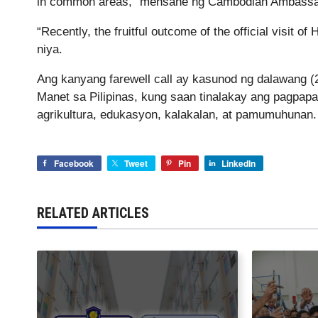
in common areas,” mensahe ng Cambodian Ambassa
“Recently, the fruitful outcome of the official visit
niya.
Ang kanyang farewell call ay kasunod ng dalawang (
Manet sa Pilipinas, kung saan tinalakay ang pagpap
agrikultura, edukasyon, kalakalan, at pamumuhunan.
Facebook
Tweet
Pin
LinkedIn
RELATED ARTICLES