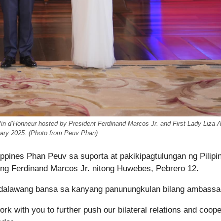
n d’Honneur hosted by President Ferdinand Marcos Jr. and First Lady Liza A
ary 2025. (Photo from Peuv Phan)
pines Phan Peuv sa suporta at pakikipagtulungan ng Pilipi
ng Ferdinand Marcos Jr. nitong Huwebes, Pebrero 12.
 dalawang bansa sa kanyang panunungkulan bilang ambassa
ork with you to further push our bilateral relations and coope