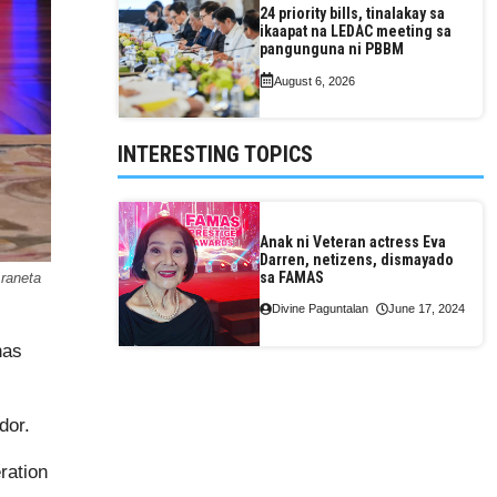
24 priority bills, tinalakay sa
ikaapat na LEDAC meeting sa
pangunguna ni PBBM
August 6, 2026
INTERESTING TOPICS
Anak ni Veteran actress Eva
Darren, netizens, dismayado
sa FAMAS
raneta
Divine Paguntalan
June 17, 2024
nas
dor.
ration