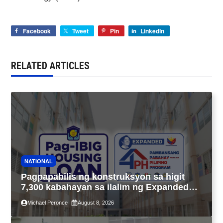
Facebook
Tweet
Pin
LinkedIn
RELATED ARTICLES
NATIONAL
Pagpapabilis ng konstruksyon sa higit
7,300 kabahayan sa ilalim ng Expanded
4PH, posible na sa pagtutulungan ng Pag-
Michael Peronce
August 8, 2026
IBIG at P.A. Alvarez