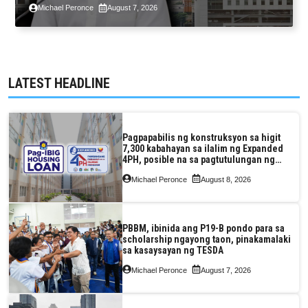
2.3% GDP dulot ng Middle East war,
Michael Peronce
August 7, 2026
pagkaantala ng public construction
LATEST HEADLINE
Pagpapabilis ng konstruksyon sa higit
7,300 kabahayan sa ilalim ng Expanded
4PH, posible na sa pagtutulungan ng
Pag-IBIG at P.A. Alvarez
Michael Peronce
August 8, 2026
PBBM, ibinida ang P19-B pondo para sa
scholarship ngayong taon, pinakamalaki
sa kasaysayan ng TESDA
Michael Peronce
August 7, 2026