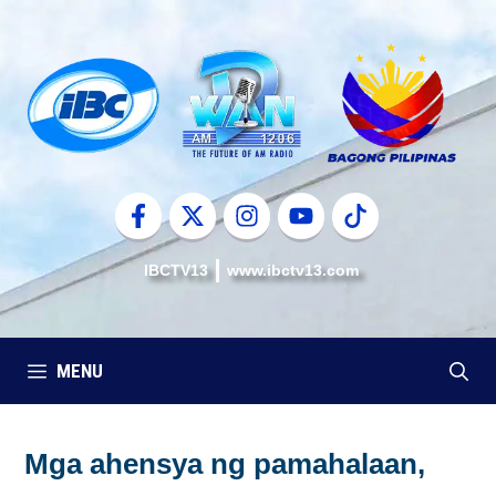
Skip
to
content
IBCTV13
www.ibctv13.com
MENU
Mga ahensya ng pamahalaan,