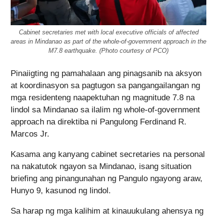
Cabinet secretaries met with local executive officials of affected
areas in Mindanao as part of the whole-of-government approach in the
M7.8 earthquake. (Photo courtesy of PCO)
Pinaiigting ng pamahalaan ang pinagsanib na aksyon
at koordinasyon sa pagtugon sa pangangailangan ng
mga residenteng naapektuhan ng magnitude 7.8 na
lindol sa Mindanao sa ilalim ng whole-of-government
approach na direktiba ni Pangulong Ferdinand R.
Marcos Jr.
Kasama ang kanyang cabinet secretaries na personal
na nakatutok ngayon sa Mindanao, isang situation
briefing ang pinangunahan ng Pangulo ngayong araw,
Hunyo 9, kasunod ng lindol.
Sa harap ng mga kalihim at kinauukulang ahensya ng