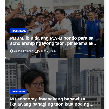
NATIONAL
PBBM, ibinida ang P19-B pondo para sa
scholarship ngayong taon, pinakamalaki
sa kasaysayan ng TESDA
Michael Peronce
August 7, 2026
NATIONAL
PH economy, inaasahang babawi sa
ikalawang bahagi ng taon kasunod ng