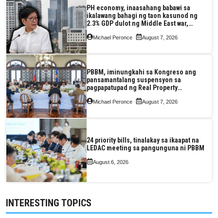
PH economy, inaasahang babawi sa
ikalawang bahagi ng taon kasunod ng
2.3% GDP dulot ng Middle East war,
pagkaantala ng public construction
Michael Peronce
August 7, 2026
PBBM, iminungkahi sa Kongreso ang
pansamantalang suspensyon sa
pagpapatupad ng Real Property
Valuation and Assessment Reform Act
Michael Peronce
August 7, 2026
24 priority bills, tinalakay sa ikaapat na
LEDAC meeting sa pangunguna ni PBBM
August 6, 2026
INTERESTING TOPICS