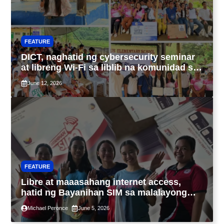
FEATURE
DICT, naghatid ng cybersecurity seminar
at libreng Wi-Fi sa liblib na komunidad sa
Tarlac
June 12, 2026
FEATURE
Libre at maaasahang internet access,
hatid ng Bayanihan SIM sa malalayong
komunidad sa Guimaras
Michael Peronce
June 5, 2026