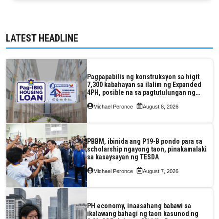
LATEST HEADLINE
Pagpapabilis ng konstruksyon sa higit
7,300 kabahayan sa ilalim ng Expanded
4PH, posible na sa pagtutulungan ng
Pag-IBIG at P.A. Alvarez
Michael Peronce
August 8, 2026
PBBM, ibinida ang P19-B pondo para sa
scholarship ngayong taon, pinakamalaki
sa kasaysayan ng TESDA
Michael Peronce
August 7, 2026
PH economy, inaasahang babawi sa
ikalawang bahagi ng taon kasunod ng