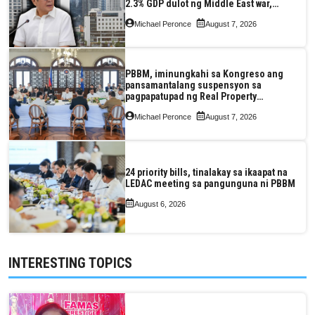
2.3% GDP dulot ng Middle East war,
pagkaantala ng public construction
Michael Peronce
August 7, 2026
PBBM, iminungkahi sa Kongreso ang
pansamantalang suspensyon sa
pagpapatupad ng Real Property
Valuation and Assessment Reform Act
Michael Peronce
August 7, 2026
24 priority bills, tinalakay sa ikaapat na
LEDAC meeting sa pangunguna ni PBBM
August 6, 2026
INTERESTING TOPICS