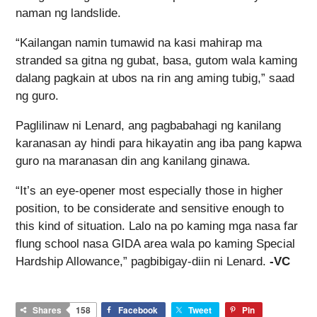
naman ng landslide.
“Kailangan namin tumawid na kasi mahirap ma
stranded sa gitna ng gubat, basa, gutom wala kaming
dalang pagkain at ubos na rin ang aming tubig,” saad
ng guro.
Paglilinaw ni Lenard, ang pagbabahagi ng kanilang
karanasan ay hindi para hikayatin ang iba pang kapwa
guro na maranasan din ang kanilang ginawa.
“It’s an eye-opener most especially those in higher
position, to be considerate and sensitive enough to
this kind of situation. Lalo na po kaming mga nasa far
flung school nasa GIDA area wala po kaming Special
Hardship Allowance,” pagbibigay-diin ni Lenard.
-VC
Shares
158
Facebook
Tweet
Pin