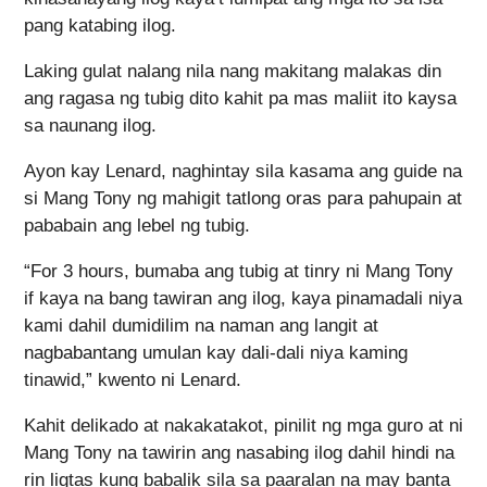
pang katabing ilog.
Laking gulat nalang nila nang makitang malakas din
ang ragasa ng tubig dito kahit pa mas maliit ito kaysa
sa naunang ilog.
Ayon kay Lenard, naghintay sila kasama ang guide na
si Mang Tony ng mahigit tatlong oras para pahupain at
pababain ang lebel ng tubig.
“For 3 hours, bumaba ang tubig at tinry ni Mang Tony
if kaya na bang tawiran ang ilog, kaya pinamadali niya
kami dahil dumidilim na naman ang langit at
nagbabantang umulan kay dali-dali niya kaming
tinawid,” kwento ni Lenard.
Kahit delikado at nakakatakot, pinilit ng mga guro at ni
Mang Tony na tawirin ang nasabing ilog dahil hindi na
rin ligtas kung babalik sila sa paaralan na may banta