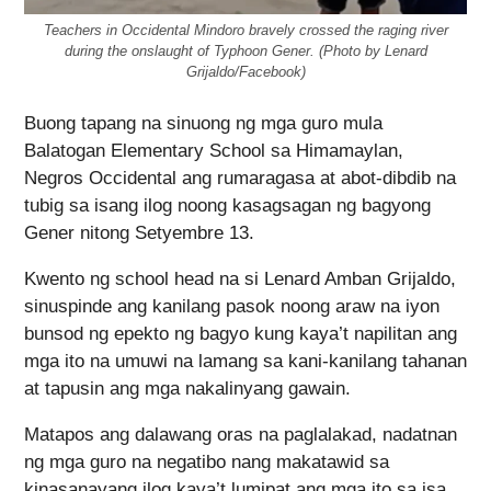
Teachers in Occidental Mindoro bravely crossed the raging river
during the onslaught of Typhoon Gener. (Photo by Lenard
Grijaldo/Facebook)
Buong tapang na sinuong ng mga guro mula
Balatogan Elementary School sa Himamaylan,
Negros Occidental ang rumaragasa at abot-dibdib na
tubig sa isang ilog noong kasagsagan ng bagyong
Gener nitong Setyembre 13.
Kwento ng school head na si Lenard Amban Grijaldo,
sinuspinde ang kanilang pasok noong araw na iyon
bunsod ng epekto ng bagyo kung kaya’t napilitan ang
mga ito na umuwi na lamang sa kani-kanilang tahanan
at tapusin ang mga nakalinyang gawain.
Matapos ang dalawang oras na paglalakad, nadatnan
ng mga guro na negatibo nang makatawid sa
kinasanayang ilog kaya’t lumipat ang mga ito sa isa