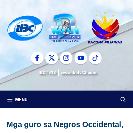
Skip
to
content
IBCTV13
www.ibctv13.com
MENU
Mga guro sa Negros Occidental,