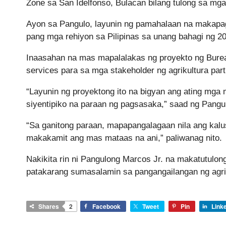
Zone sa San Idelfonso, Bulacan bilang tulong sa mg
Ayon sa Pangulo, layunin ng pamahalaan na makapag
pang mga rehiyon sa Pilipinas sa unang bahagi ng 2
Inaasahan na mas mapalalakas ng proyekto ng Bure
services para sa mga stakeholder ng agrikultura pa
“Layunin ng proyektong ito na bigyan ang ating mga
siyentipiko na paraan ng pagsasaka,” saad ng Pangu
“Sa ganitong paraan, mapapangalagaan nila ang kalu
makakamit ang mas mataas na ani,” paliwanag nito.
Nakikita rin ni Pangulong Marcos Jr. na makatutu
patakarang sumasalamin sa pangangailangan ng agri
Shares
2
Facebook
Tweet
Pin
Link