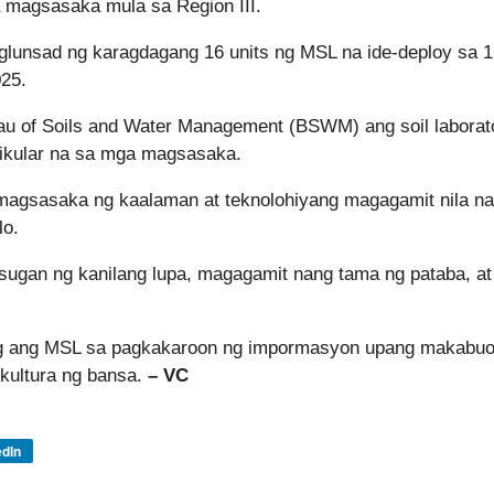
a magsasaka mula sa Region III.
lunsad ng karagdagang 16 units ng MSL na ide-deploy sa 1
025.
au of Soils and Water Management (BSWM) ang soil laborat
rtikular na sa mga magsasaka.
 magsasaka ng kaalaman at teknolohiyang magagamit nila na
lo.
sugan ng kanilang lupa, magagamit nang tama ng pataba, at
long ang MSL sa pagkakaroon ng impormasyon upang makabuo
kultura ng bansa.
– VC
edIn