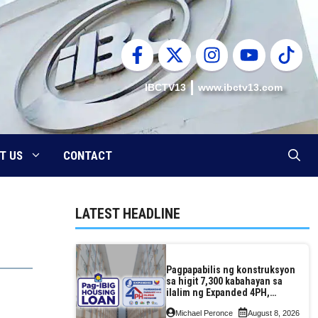
IBCTV13
www.ibctv13.com
T US
CONTACT
LATEST HEADLINE
Pagpapabilis ng konstruksyon
sa higit 7,300 kabahayan sa
ilalim ng Expanded 4PH,
posible na sa pagtutulungan
Michael Peronce
August 8, 2026
ng Pag-IBIG at P.A. Alvarez