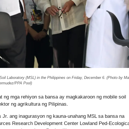
 Soil Laboratory (MSL) in the Philippines on Friday, December 6. (Photo by Ma
ermudez/PPA Pool)
hat ng mga rehiyon sa bansa ay magkakaroon ng mobile soil
tor ng agrikultura ng Pilipinas.
 Jr. ang inagurasyon ng kauna-unahang MSL sa bansa na
ources Research Development Center Lowland Ped-Ecologica