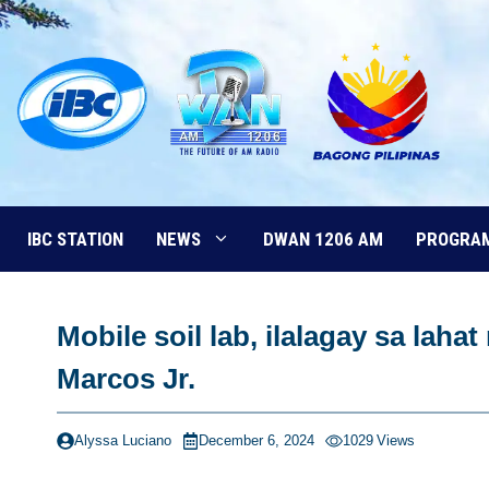
Skip
to
content
IBC STATION
NEWS
DWAN 1206 AM
PROGRA
Mobile soil lab, ilalagay sa lah
Marcos Jr.
Alyssa Luciano
December 6, 2024
1029
Views