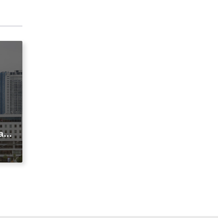
agi
t
ic