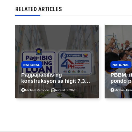
RELATED ARTICLES
NATIONAL
NATIONAL
Pagpapabilis ng
PBBM, i
konstruksyon sa higit 7,300
pondo p
kabahayan sa ilalim ng
ngayong
Michael Peronce
August 8, 2026
Michael Per
Expanded 4PH, posible na
sa kasa
sa pagtutulungan ng Pag-
IBIG at P.A. Alvarez