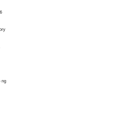
6
ory
 ng