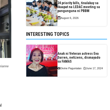
24 priority bills, tinalakay sa
ikaapat na LEDAC meeting sa
pangunguna ni PBBM
August 6, 2026
INTERESTING TOPICS
Anak ni Veteran actress Eva
Darren, netizens, dismayado
sa FAMAS
rianne
Divine Paguntalan
June 17, 2024
l