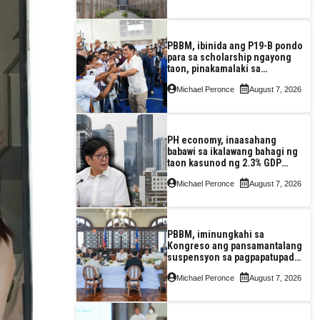
PBBM, ibinida ang P19-B pondo
para sa scholarship ngayong
taon, pinakamalaki sa
kasaysayan ng TESDA
Michael Peronce
August 7, 2026
PH economy, inaasahang
babawi sa ikalawang bahagi ng
taon kasunod ng 2.3% GDP
dulot ng Middle East war,
Michael Peronce
August 7, 2026
pagkaantala ng public
construction
PBBM, iminungkahi sa
Kongreso ang pansamantalang
suspensyon sa pagpapatupad
ng Real Property Valuation and
Michael Peronce
August 7, 2026
Assessment Reform Act