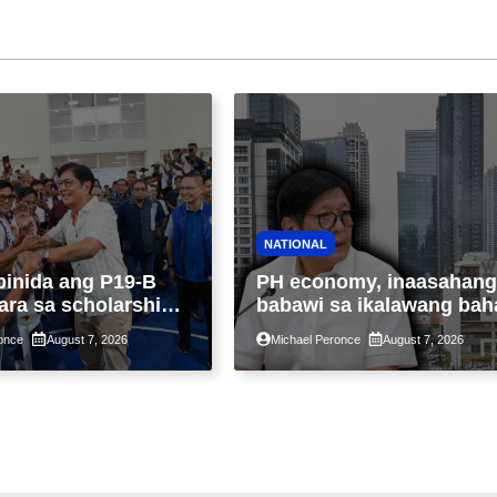
NATIONAL
binida ang P19-B
PH economy, inaasahang
ara sa scholarship
babawi sa ikalawang bah
 taon, pinakamalaki
ng taon kasunod ng 2.3%
once
August 7, 2026
Michael Peronce
August 7, 2026
ysayan ng TESDA
GDP dulot ng Middle Eas
war, pagkaantala ng publ
construction