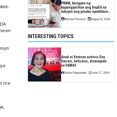
PBBM, binigyan ng
abot-
kapangyarihan ang DepEd na
tukuyin ang pinaka-epektibong
paraan ng pagtuturo sa K-12
Michael Peronce
August 6, 2026
 DA
 forum
INTERESTING TOPICS
resyo
Anak ni Veteran actress Eva
Darren, netizens, dismayado
aya
sa FAMAS
Divine Paguntalan
June 17, 2024
d rice
et,