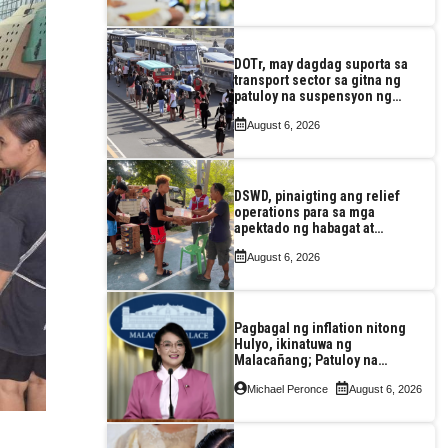
DOTr, may dagdag suporta sa
transport sector sa gitna ng
patuloy na suspensyon ng
taas-pasahe
August 6, 2026
DSWD, pinaigting ang relief
operations para sa mga
apektado ng habagat at
Bagyong Luis, Maymay
August 6, 2026
Pagbagal ng inflation nitong
Hulyo, ikinatuwa ng
Malacañang; Patuloy na
nakatutok sa banta sa
Michael Peronce
August 6, 2026
seguridad sa pagkain,
enerhiya