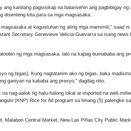
oy ang kanilang pagsisikap na balansehin ang pagbibigay ng 
g disenteng kita para sa mga magsasaka.
a magsasaka at kagustuhan ng ating mga mamimili,” saad ni
stant Secretary Genevieve Velicia-Guevarra sa isang news
saloobin ng mga magsasaka, lalo na kapag bumababa ang p
esyo ng bigas]. Kung nagtatanim ako ng bigas, baka madism
ung ganiyan na kababa ang presyo,” dagdag nito.
a nag-aalok ng halu-halong lokal at imported na well-mille
angulo (KNP) Rice for All program sa limang (5) palengke sa
 Malabon Central Market, New Las Piñas City Public Mark