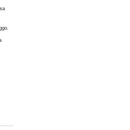
 sa
ggo.
a