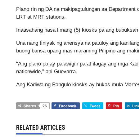
Plano rin ng DA na makipagtulungan sa Department 
LRT at MRT stations.
Inaasahang nasa limang (5) kiosks pa ang bubuksan
Una nang tiniyak ng ahensya na patuloy ang kanilan
buong bansa upang mas maraming Pilipino ang makin
“Ang plano po ay palawigin pa at ilagay ang mga Kad
nationwide,” ani Guevarra.
Ang Kadiwa ng Pangulo kiosks ay bukas mula Marte
Shares
26
Facebook
Tweet
Pin
Lin
RELATED ARTICLES