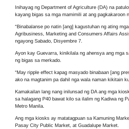
Inihayag ng Department of Agriculture (DA) na patul
kayang bigas sa mga mamimili at ang pagkakaroon n
“Binabalanse po natin [ang] kagustuhan ng ating mg
Agribusiness, Marketing and Consumers Affairs Assi
ngayong Sabado, Disyembre 7.
Ayon kay Guevarra, kinikilala ng ahensya ang mga 
ng bigas sa merkado.
“May ripple effect kapag masyado binabaan [ang pr
ako na magtanim pa dahil nga wala naman kikitain k
Kamakailan lang nang inilunsad ng DA ang mga kiosk n
sa halagang P40 bawat kilo sa ilalim ng Kadiwa ng P
Metro Manila.
Ang mga kiosks ay matatagpuan sa Kamuning Market,
Pasay City Public Market, at Guadalupe Market.