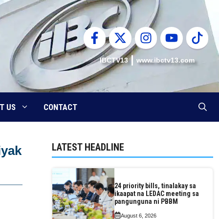
IBCTV13
www.ibctv13.com
T US
CONTACT
LATEST HEADLINE
iyak
24 priority bills, tinalakay sa
ikaapat na LEDAC meeting sa
pangunguna ni PBBM
August 6, 2026