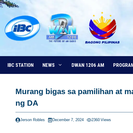
Skip
to
content
IBC STATION
NEWS
DWAN 1206 AM
PROGRA
Murang bigas sa pamilihan at m
ng DA
Jerson Robles
December 7, 2024
2360
Views