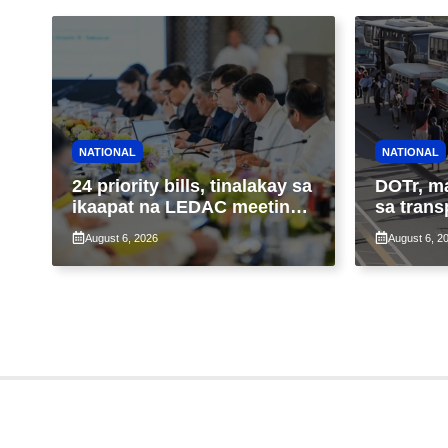
NATIONAL
NATIONAL
24 priority bills, tinalakay sa
DOTr, m
ikaapat na LEDAC meeting
sa trans
sa pangunguna ni PBBM
ng patu
August 6, 2026
August 6, 2
ng taas