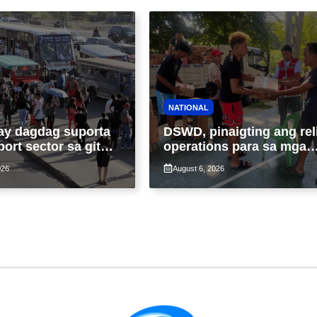
NATIONAL
ay dagdag suporta
DSWD, pinaigting ang rel
port sector sa gitna
operations para sa mga
loy na suspensyon
apektado ng habagat at
026
August 6, 2026
-pasahe
Bagyong Luis, Maymay