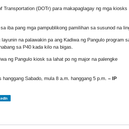
of Transportation (DOTr) para makapaglagay ng mga kiosks
 sa iba pang mga pampublikong pamilihan sa susunod na lin
g layunin na palawakin pa ang Kadiwa ng Pangulo program s
abang sa P40 kada kilo na bigas.
iwa ng Pangulo kiosk sa lahat po ng major na palengke
s hanggang Sabado, mula 8 a.m. hanggang 5 p.m.
– IP
kedIn