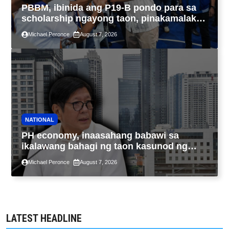
PBBM, ibinida ang P19-B pondo para sa
scholarship ngayong taon, pinakamalaki
sa kasaysayan ng TESDA
Michael Peronce
August 7, 2026
NATIONAL
PH economy, inaasahang babawi sa
ikalawang bahagi ng taon kasunod ng
2.3% GDP dulot ng Middle East war,
Michael Peronce
August 7, 2026
pagkaantala ng public construction
LATEST HEADLINE