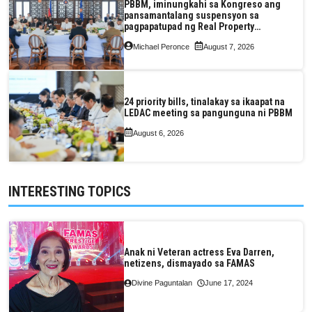
PBBM, iminungkahi sa Kongreso ang
pansamantalang suspensyon sa
pagpapatupad ng Real Property
Valuation and Assessment Reform Act
Michael Peronce
August 7, 2026
24 priority bills, tinalakay sa ikaapat na
LEDAC meeting sa pangunguna ni PBBM
August 6, 2026
INTERESTING TOPICS
Anak ni Veteran actress Eva Darren,
netizens, dismayado sa FAMAS
Divine Paguntalan
June 17, 2024