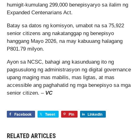
humigit-kumulang 299,000 benepisyaryo sa ilalim ng
Expanded Centenarians Act.
Batay sa datos ng komisyon, umabot na sa 75,922
senior citizens ang nakatanggap ng benepisyo
hanggang Mayo 2026, na may kabuuang halagang
P801.79 milyon.
Ayon sa NCSC, bahagi ang kasunduang ito ng
pagsusulong ng administrasyon ng digital governance
upang maging mas mabilis, mas ligtas, at mas
accessible ang paghahatid ng mga benepisyo sa mga
senior citizen. –
VC
Facebook
Tweet
Pin
LinkedIn
RELATED ARTICLES