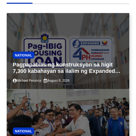
NATIONAL
Pagpapabilis ng konstruksyon sa higit
7,300 kabahayan sa ilalim ng Expanded
4PH, posible na sa pagtutulungan ng Pag-
Michael Peronce
August 8, 2026
IBIG at P.A. Alvarez
NATIONAL