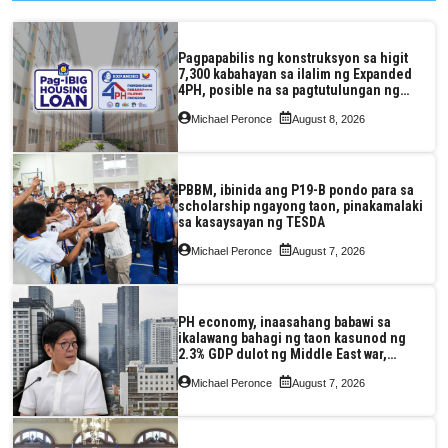
Pagpapabilis ng konstruksyon sa higit
7,300 kabahayan sa ilalim ng Expanded
4PH, posible na sa pagtutulungan ng
Pag-IBIG at P.A. Alvarez
Michael Peronce
August 8, 2026
PBBM, ibinida ang P19-B pondo para sa
scholarship ngayong taon, pinakamalaki
sa kasaysayan ng TESDA
Michael Peronce
August 7, 2026
PH economy, inaasahang babawi sa
ikalawang bahagi ng taon kasunod ng
2.3% GDP dulot ng Middle East war,
pagkaantala ng public construction
Michael Peronce
August 7, 2026