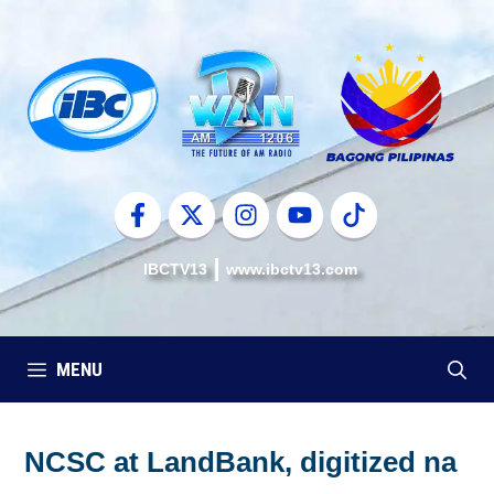
Skip
to
content
IBCTV13
www.ibctv13.com
MENU
NCSC at LandBank, digitized na