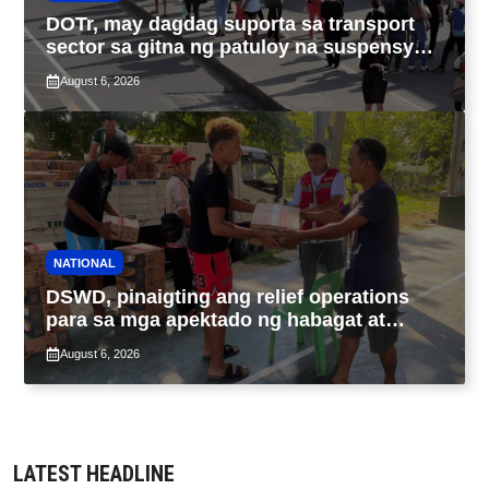
DOTr, may dagdag suporta sa transport
sector sa gitna ng patuloy na suspensyon
ng taas-pasahe
August 6, 2026
NATIONAL
DSWD, pinaigting ang relief operations
para sa mga apektado ng habagat at
Bagyong Luis, Maymay
August 6, 2026
LATEST HEADLINE