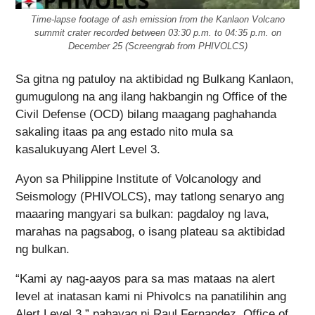
Time-lapse footage of ash emission from the Kanlaon Volcano
summit crater recorded between 03:30 p.m. to 04:35 p.m. on
December 25 (Screengrab from PHIVOLCS)
Sa gitna ng patuloy na aktibidad ng Bulkang Kanlaon,
gumugulong na ang ilang hakbangin ng Office of the
Civil Defense (OCD) bilang maagang paghahanda
sakaling itaas pa ang estado nito mula sa
kasalukuyang Alert Level 3.
Ayon sa Philippine Institute of Volcanology and
Seismology (PHIVOLCS), may tatlong senaryo ang
maaaring mangyari sa bulkan: pagdaloy ng lava,
marahas na pagsabog, o isang plateau sa aktibidad
ng bulkan.
“Kami ay nag-aayos para sa mas mataas na alert
level at inatasan kami ni Phivolcs na panatilihin ang
Alert Level 3,” pahayag ni Raul Fernandez, Office of