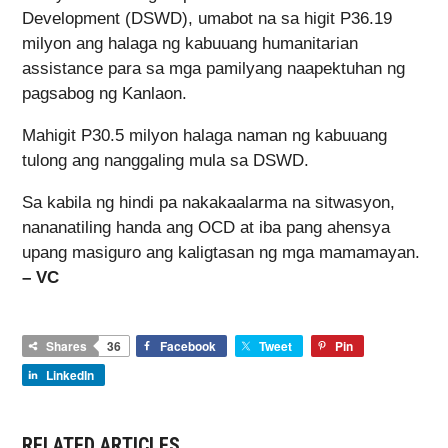
Development (DSWD), umabot na sa higit P36.19
milyon ang halaga ng kabuuang humanitarian
assistance para sa mga pamilyang naapektuhan ng
pagsabog ng Kanlaon.
Mahigit P30.5 milyon halaga naman ng kabuuang
tulong ang nanggaling mula sa DSWD.
Sa kabila ng hindi pa nakakaalarma na sitwasyon,
nananatiling handa ang OCD at iba pang ahensya
upang masiguro ang kaligtasan ng mga mamamayan.
– VC
Shares
36
Facebook
Tweet
Pin
LinkedIn
RELATED ARTICLES