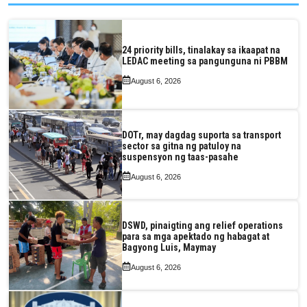
24 priority bills, tinalakay sa ikaapat na
LEDAC meeting sa pangunguna ni PBBM
August 6, 2026
DOTr, may dagdag suporta sa transport
sector sa gitna ng patuloy na
suspensyon ng taas-pasahe
August 6, 2026
DSWD, pinaigting ang relief operations
para sa mga apektado ng habagat at
Bagyong Luis, Maymay
August 6, 2026