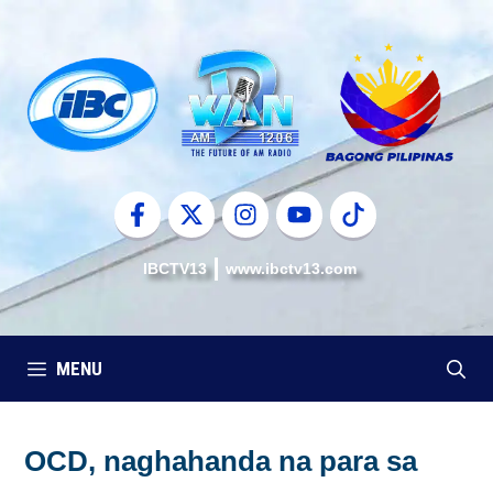
Skip
to
content
IBCTV13
www.ibctv13.com
MENU
OCD, naghahanda na para sa