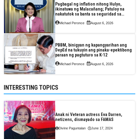
Pagbagal ng inflation nitong Hulyo,
ikinatuwa ng Malacañang; Patuloy na
nakatutok sa banta sa seguridad sa
pagkain, enerhiya
Michael Peronce
August 6, 2026
PBBM, binigyan ng kapangyarihan ang
DepEd na tukuyin ang pinaka-epektibong
paraan ng pagtuturo sa K-12
Michael Peronce
August 6, 2026
INTERESTING TOPICS
Anak ni Veteran actress Eva Darren,
netizens, dismayado sa FAMAS
Divine Paguntalan
June 17, 2024