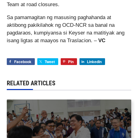
Team at road closures.
Sa pamamagitan ng masusing paghahanda at
aktibong pakikilahok ng OCD-NCR sa banal na
pagdaraos, kumpiyansa si Keyser na matitiyak ang
isang ligtas at maayos na Traslacion. –
VC
Facebook
Tweet
Pin
LinkedIn
RELATED ARTICLES