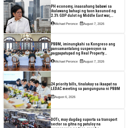
PH economy, inaasahang babawi sa
ikalawang bahagi ng taon kasunod ng
2.3% GDP dulot ng Middle East war,
pagkaantala ng public construction
Michael Peronce
August 7, 2026
PBBM, iminungkahi sa Kongreso ang
pansamantalang suspensyon sa
pagpapatupad ng Real Property
Valuation and Assessment Reform Act
Michael Peronce
August 7, 2026
24 priority bills, tinalakay sa ikaapat na
LEDAC meeting sa pangunguna ni PBBM
August 6, 2026
DOTr, may dagdag suporta sa transport
sector sa gitna ng patuloy na