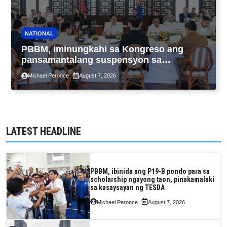
NATIONAL
PBBM, iminungkahi sa Kongreso ang
pansamantalang suspensyon sa
pagpapatupad ng Real Property Valuation
Michael Peronce
August 7, 2026
and Assessment Reform Act
LATEST HEADLINE
PBBM, ibinida ang P19-B pondo para sa
scholarship ngayong taon, pinakamalaki
sa kasaysayan ng TESDA
Michael Peronce
August 7, 2026