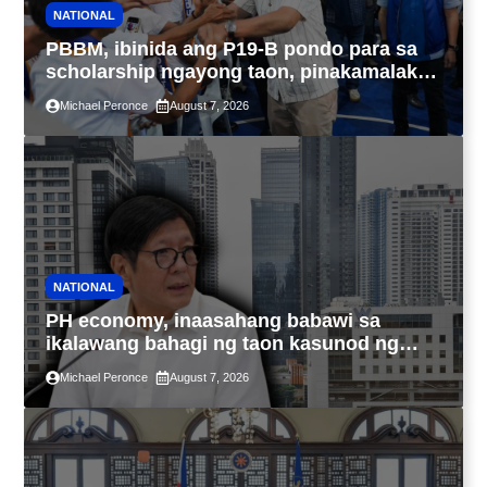
NATIONAL
PBBM, ibinida ang P19-B pondo para sa
scholarship ngayong taon, pinakamalaki
sa kasaysayan ng TESDA
Michael Peronce
August 7, 2026
NATIONAL
PH economy, inaasahang babawi sa
ikalawang bahagi ng taon kasunod ng
2.3% GDP dulot ng Middle East war,
Michael Peronce
August 7, 2026
pagkaantala ng public construction