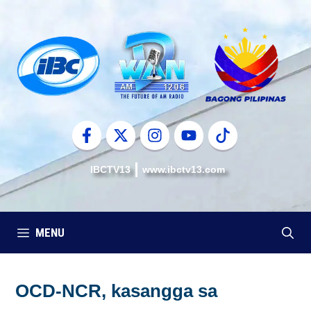
Skip
to
content
IBCTV13
www.ibctv13.com
MENU
OCD-NCR, kasangga sa