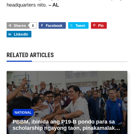
headquarters nito.
– AL
Shares
6
Facebook
Tweet
Pin
LinkedIn
RELATED ARTICLES
NATIONAL
PBBM, ibinida ang P19-B pondo para sa
scholarship ngayong taon, pinakamalaki