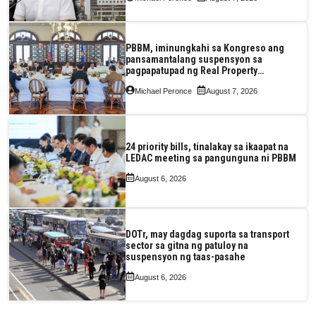
PBBM, iminungkahi sa Kongreso ang
pansamantalang suspensyon sa
pagpapatupad ng Real Property
Valuation and Assessment Reform Act
Michael Peronce
August 7, 2026
24 priority bills, tinalakay sa ikaapat na
LEDAC meeting sa pangunguna ni PBBM
August 6, 2026
DOTr, may dagdag suporta sa transport
sector sa gitna ng patuloy na
suspensyon ng taas-pasahe
August 6, 2026