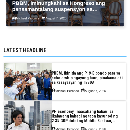
PBBM, iminungkahi sa Kongreso ang
pansamantalang suspensyon sa
pagpapatupad ng Real Property Valuation
Michael Peronce
August 7, 2026
and Assessment Reform Act
LATEST HEADLINE
PBBM, ibinida ang P19-B pondo para sa
scholarship ngayong taon, pinakamalaki
sa kasaysayan ng TESDA
Michael Peronce
August 7, 2026
PH economy, inaasahang babawi sa
ikalawang bahagi ng taon kasunod ng
2.3% GDP dulot ng Middle East war,
pagkaantala ng public construction
Michael Peronce
August 7, 2026