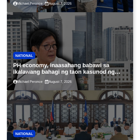
sa kasaysayan ng TESDA
Michael Peronce
August 7, 2026
NATIONAL
PH economy, inaasahang babawi sa
ikalawang bahagi ng taon kasunod ng
2.3% GDP dulot ng Middle East war,
Michael Peronce
August 7, 2026
pagkaantala ng public construction
NATIONAL