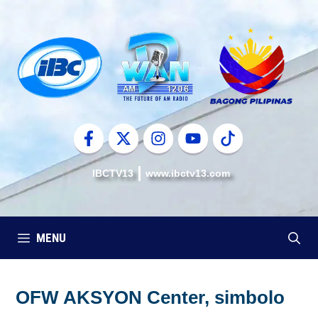
Skip
to
content
IBCTV13
www.ibctv13.com
MENU
OFW AKSYON Center, simbolo