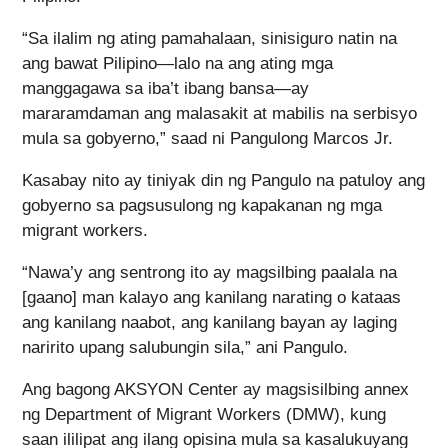
“Sa ilalim ng ating pamahalaan, sinisiguro natin na
ang bawat Pilipino—lalo na ang ating mga
manggagawa sa iba’t ibang bansa—ay
mararamdaman ang malasakit at mabilis na serbisyo
mula sa gobyerno,” saad ni Pangulong Marcos Jr.
Kasabay nito ay tiniyak din ng Pangulo na patuloy ang
gobyerno sa pagsusulong ng kapakanan ng mga
migrant workers.
“Nawa’y ang sentrong ito ay magsilbing paalala na
[gaano] man kalayo ang kanilang narating o kataas
ang kanilang naabot, ang kanilang bayan ay laging
naririto upang salubungin sila,” ani Pangulo.
Ang bagong AKSYON Center ay magsisilbing annex
ng Department of Migrant Workers (DMW), kung
saan ililipat ang ilang opisina mula sa kasalukuyang