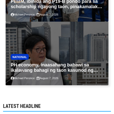
PBBM, ibinida ang P19-B pondo para sa
scholarship ngayong taon, pinakamalaki
sa kasaysayan ng TESDA
Michael Peronce
August 7, 2026
NATIONAL
PH economy, inaasahang babawi sa
ikalawang bahagi ng taon kasunod ng
2.3% GDP dulot ng Middle East war,
Michael Peronce
August 7, 2026
pagkaantala ng public construction
LATEST HEADLINE