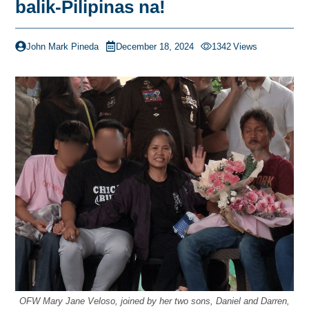
balik-Pilipinas na!
John Mark Pineda
December 18, 2024
1342
Views
OFW Mary Jane Veloso, joined by her two sons, Daniel and Darren,