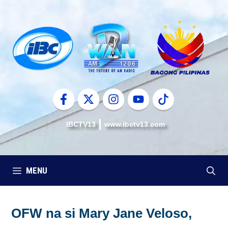
Skip
to
content
IBCTV13
www.ibctv13.com
MENU
OFW na si Mary Jane Veloso,