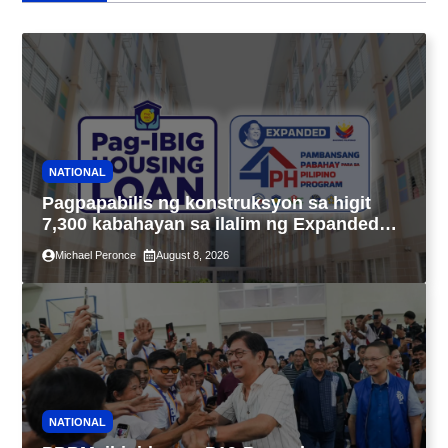
NATIONAL
Pagpapabilis ng konstruksyon sa higit
7,300 kabahayan sa ilalim ng Expanded
4PH, posible na sa pagtutulungan ng Pag-
Michael Peronce
August 8, 2026
IBIG at P.A. Alvarez
NATIONAL