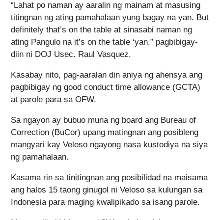
“Lahat po naman ay aaralin ng mainam at masusing
titingnan ng ating pamahalaan yung bagay na yan. But
definitely that’s on the table at sinasabi naman ng
ating Pangulo na it’s on the table ‘yan,” pagbibigay-
diin ni DOJ Usec. Raul Vasquez.
Kasabay nito, pag-aaralan din aniya ng ahensya ang
pagbibigay ng good conduct time allowance (GCTA)
at parole para sa OFW.
Sa ngayon ay bubuo muna ng board ang Bureau of
Correction (BuCor) upang matingnan ang posibleng
mangyari kay Veloso ngayong nasa kustodiya na siya
ng pamahalaan.
Kasama rin sa tinitingnan ang posibilidad na maisama
ang halos 15 taong ginugol ni Veloso sa kulungan sa
Indonesia para maging kwalipikado sa isang parole.