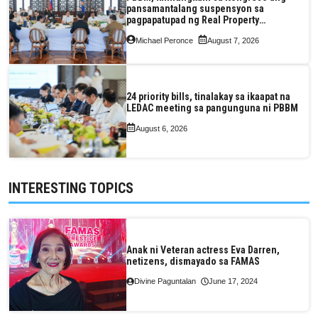
pansamantalang suspensyon sa
pagpapatupad ng Real Property
Valuation and Assessment Reform Act
Michael Peronce
August 7, 2026
24 priority bills, tinalakay sa ikaapat na
LEDAC meeting sa pangunguna ni PBBM
August 6, 2026
INTERESTING TOPICS
Anak ni Veteran actress Eva Darren,
netizens, dismayado sa FAMAS
Divine Paguntalan
June 17, 2024