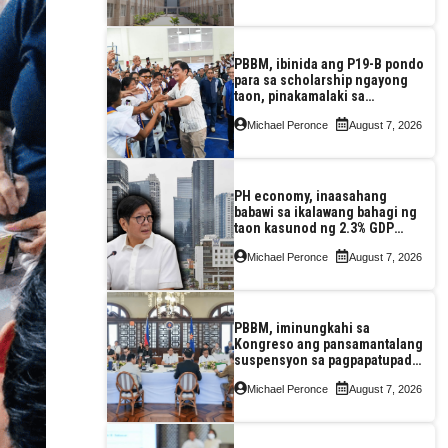
PBBM, ibinida ang P19-B pondo
para sa scholarship ngayong
taon, pinakamalaki sa
kasaysayan ng TESDA
Michael Peronce
August 7, 2026
PH economy, inaasahang
babawi sa ikalawang bahagi ng
taon kasunod ng 2.3% GDP
dulot ng Middle East war,
Michael Peronce
August 7, 2026
pagkaantala ng public
construction
PBBM, iminungkahi sa
Kongreso ang pansamantalang
suspensyon sa pagpapatupad
ng Real Property Valuation and
Michael Peronce
August 7, 2026
Assessment Reform Act