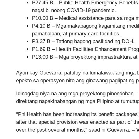
P27.45 B – Public Health Emergency Benefits 
nagsilbi noong COVID-19 pandemic.
P10.00 B – Medical assistance para sa mga m
P4.10 B – Mga makabagong kagamitang medikal
pamahalaan, at primary care facilities.
P3.37 B – Tatlong bagong pasilidad ng DOH.
P1.69 B – Health Facilities Enhancement Pro
P13.00 B – Mga proyektong imprastraktura at
Ayon kay Guevarra, patuloy na lumalawak ang mga b
epekto sa operasyon nito ang ginawang paglipat ng 
Idinagdag niya na ang mga proyektong pinondohan—tu
direktang napakinabangan ng mga Pilipino at tumutug
“PhilHealth has been increasing its benefit packages
after that special provision was enacted as part of 
over the past several months,” saad ni Guevarra.
– 