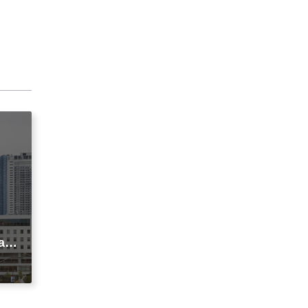
agi
t
ic