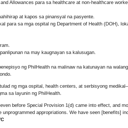
and Allowances para sa healthcare at non-healthcare worke
ahihirap at kapos sa pinansyal na pasyente.
 para sa mga ospital ng Department of Health (DOH), loka
gram.
 panlipunan na may kaugnayan sa kalusugan.
enepisyo ng PhilHealth na malinaw na katunayan na walang
pondo.
lad ng mga ospital, health centers, at serbisyong medika
ma sa layunin ng PhilHealth.
 even before Special Provision 1(d) came into effect, and m
the unprogrammed appropriations. We have seen [benefits] in
VC