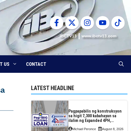
IBCTV13
www.ibctv13.com
T US
CONTACT
LATEST HEADLINE
sa
Pagpapabilis ng konstruksyon
sa higit 7,300 kabahayan sa
ilalim ng Expanded 4PH,
posible na sa pagtutulungan
Michael Peronce
August 8, 2026
ng Pag-IBIG at P.A. Alvarez