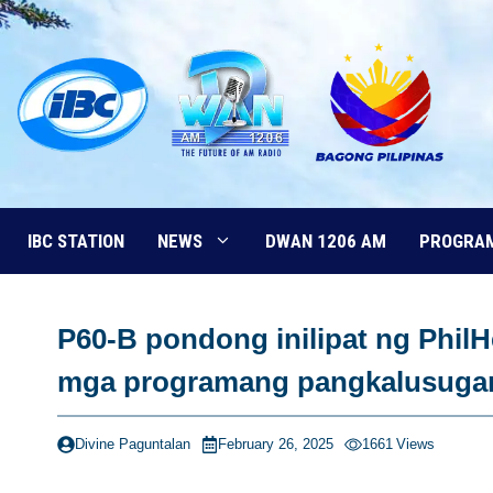
Skip
to
content
IBC STATION
NEWS
DWAN 1206 AM
PROGRA
P60-B pondong inilipat ng PhilH
mga programang pangkalusuga
Divine Paguntalan
February 26, 2025
1661
Views