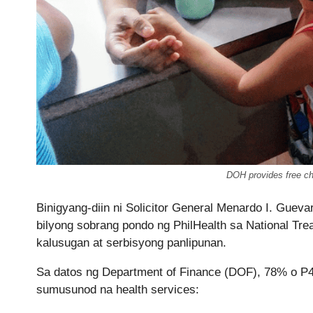
DOH provides free ch
Binigyang-diin ni Solicitor General Menardo I. Gueva
bilyong sobrang pondo ng PhilHealth sa National T
kalusugan at serbisyong panlipunan.
Sa datos ng Department of Finance (DOF), 78% o P46
sumusunod na health services: