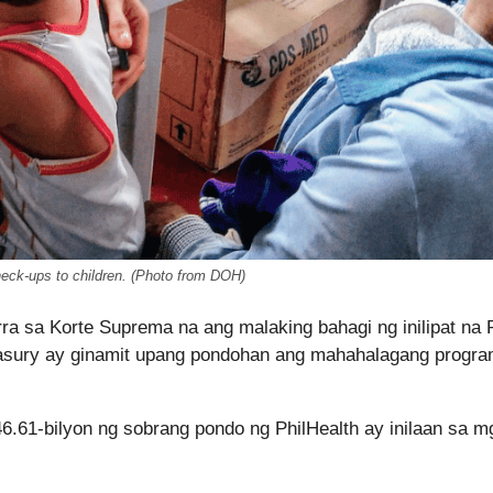
eck-ups to children. (Photo from DOH)
rra sa Korte Suprema na ang malaking bahagi ng inilipat na 
reasury ay ginamit upang pondohan ang mahahalagang progr
.61-bilyon ng sobrang pondo ng PhilHealth ay inilaan sa m