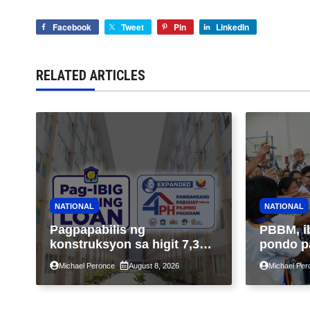
Facebook
Tweet
Pin
LinkedIn
RELATED ARTICLES
NATIONAL
NATIONAL
Pagpapabilis ng
PBBM, i
konstruksyon sa higit 7,300
pondo p
kabahayan sa ilalim ng
ngayong
Michael Peronce
August 8, 2026
Michael Per
Expanded 4PH, posible na
sa kasa
sa pagtutulungan ng Pag-
IBIG at P.A. Alvarez