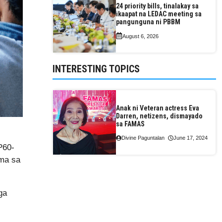
24 priority bills, tinalakay sa
ikaapat na LEDAC meeting sa
pangunguna ni PBBM
August 6, 2026
INTERESTING TOPICS
Anak ni Veteran actress Eva
Darren, netizens, dismayado
sa FAMAS
Divine Paguntalan
June 17, 2024
P60-
ama sa
ga