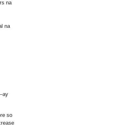
rs na
l na
l—ay
ore so
crease