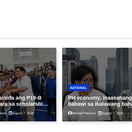
NATIONAL
binida ang P19-B
PH economy, inaasahang
ara sa scholarship
babawi sa ikalawang bah
 taon, pinakamalaki
ng taon kasunod ng 2.3%
once
August 7, 2026
Michael Peronce
August 7, 2026
ysayan ng TESDA
GDP dulot ng Middle Eas
war, pagkaantala ng publ
construction