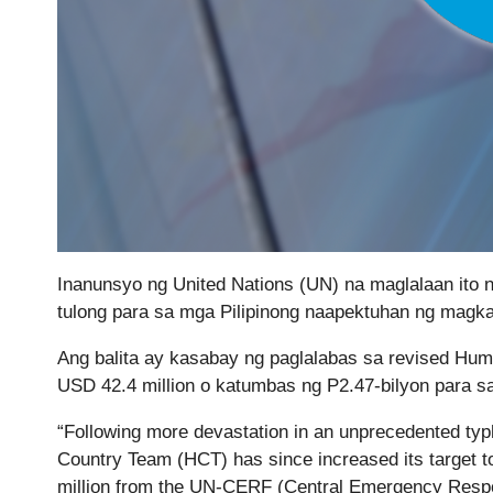
Inanunsyo ng United Nations (UN) na maglalaan ito 
tulong para sa mga Pilipinong naapektuhan ng magkak
Ang balita ay kasabay ng paglalabas sa revised Hum
USD 42.4 million o katumbas ng P2.47-bilyon para 
“Following more devastation in an unprecedented typ
Country Team (HCT) has since increased its target 
million from the UN-CERF (Central Emergency Respo