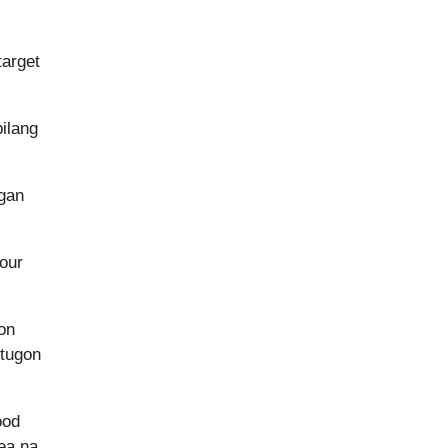
target
ilang
gan
our
on
gtugon
ood
ea na