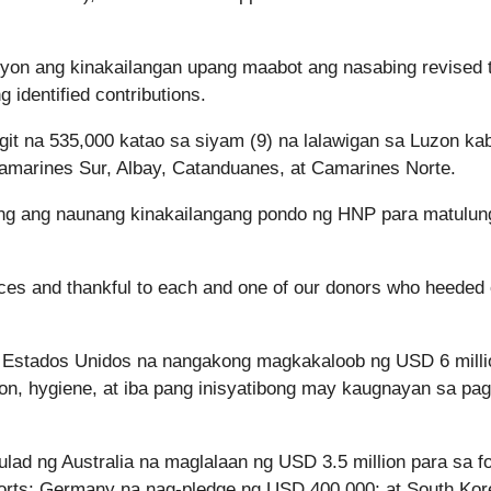
lyon ang kinakailangan upang maabot ang nasabing revised 
 identified contributions.
t na 535,000 katao sa siyam (9) na lalawigan sa Luzon kab
amarines Sur, Albay, Catanduanes, at Camarines Norte.
ang ang naunang kinakailangang pondo ng HNP para matulun
rces and thankful to each and one of our donors who heeded 
 Estados Unidos na nangakong magkakaloob ng USD 6 milli
ation, hygiene, at iba pang inisyatibong may kaugnayan sa pa
ulad ng Australia na maglalaan ng USD 3.5 million para sa f
efforts; Germany na nag-pledge ng USD 400,000; at South Kor