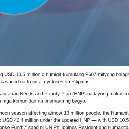
ng USD 10.5 million o humigit-kumulang P607-milyong halag
asunod na tropical cyclones sa Pilipinas.
anitarian Needs and Priority Plan (HNP) na layong makalik
sa mga komunidad na tinamaan ng bagyo.
hoon season affecting almost 13 million people, the Humanit
to USD 42.4 million under the updated HNP — with USD 10.5
nse Fund),” saad ni UN Philippines Resident and Humanita