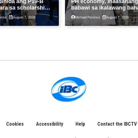
binida ang P19-B
PH economy, inaasahang
ara sa scholarship
babawi sa ikalawang bah
 taon, pinakamalaki
ng taon kasunod ng 2.3%
once
August 7, 2026
Michael Peronce
August 7, 2026
ysayan ng TESDA
GDP dulot ng Middle Eas
war, pagkaantala ng publ
construction
Cookies
Accessibility
Help
Contact the IBCTV