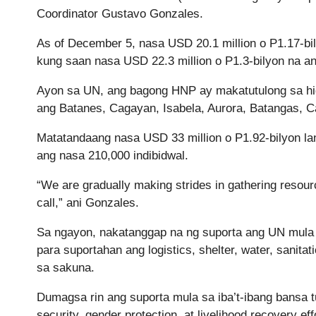
Coordinator Gustavo Gonzales.
As of December 5, nasa USD 20.1 million o P1.17-bi
kung saan nasa USD 22.3 million o P1.3-bilyon na ang
Ayon sa UN, ang bagong HNP ay makatutulong sa higi
ang Batanes, Cagayan, Isabela, Aurora, Batangas, C
Matatandaang nasa USD 33 million o P1.92-bilyon l
ang nasa 210,000 indibidwal.
“We are gradually making strides in gathering resou
call,” ani Gonzales.
Sa ngayon, nakatanggap na ng suporta ang UN mula
para suportahan ang logistics, shelter, water, sanit
sa sakuna.
Dumagsa rin ang suporta mula sa iba’t-ibang bansa t
security, gender protection, at livelihood recovery 