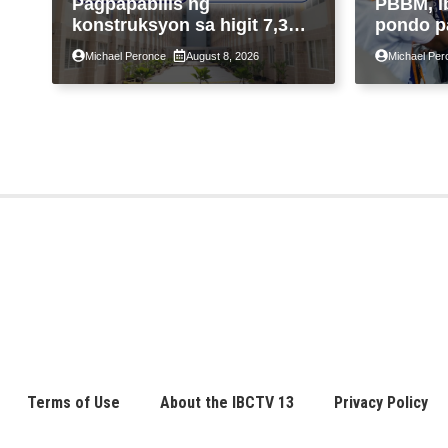
Pagpapabilis ng
PBBM, i
konstruksyon sa higit 7,300
pondo p
kabahayan sa ilalim ng
ngayong
Michael Peronce
August 8, 2026
Michael Per
Expanded 4PH, posible na
sa kasa
sa pagtutulungan ng Pag-
IBIG at P.A. Alvarez
Terms of Use
About the IBCTV 13
Privacy Policy