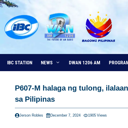
Skip
to
content
IBC STATION
NEWS
DWAN 1206 AM
PROGRA
P607-M halaga ng tulong, ilala
sa Pilipinas
Jerson Robles
December 7, 2024
1905
Views