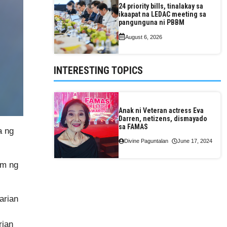
24 priority bills, tinalakay sa
ikaapat na LEDAC meeting sa
pangunguna ni PBBM
August 6, 2026
INTERESTING TOPICS
Anak ni Veteran actress Eva
Darren, netizens, dismayado
sa FAMAS
a ng
Divine Paguntalan
June 17, 2024
om ng
arian
rian