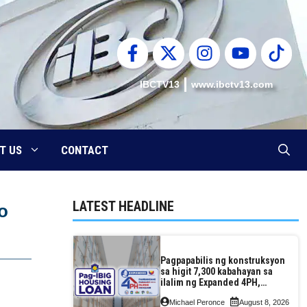
IBCTV13
www.ibctv13.com
T US
CONTACT
LATEST HEADLINE
o
Pagpapabilis ng konstruksyon
sa higit 7,300 kabahayan sa
ilalim ng Expanded 4PH,
posible na sa pagtutulungan
Michael Peronce
August 8, 2026
ng Pag-IBIG at P.A. Alvarez