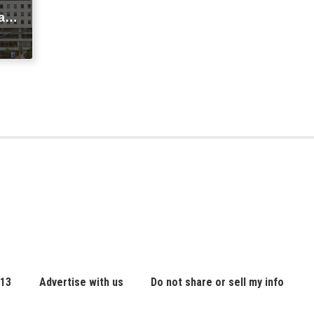
agi
t
ic
 13
Advertise with us
Do not share or sell my info