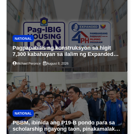
NATIONAL
Pagpapabilis ng konstruksyon sa higit
7,300 kabahayan sa ilalim ng Expanded
4PH, posible na sa pagtutulungan ng Pag-
Michael Peronce
August 8, 2026
IBIG at P.A. Alvarez
NATIONAL
PBBM, ibinida ang P19-B pondo para sa
scholarship ngayong taon, pinakamalaki