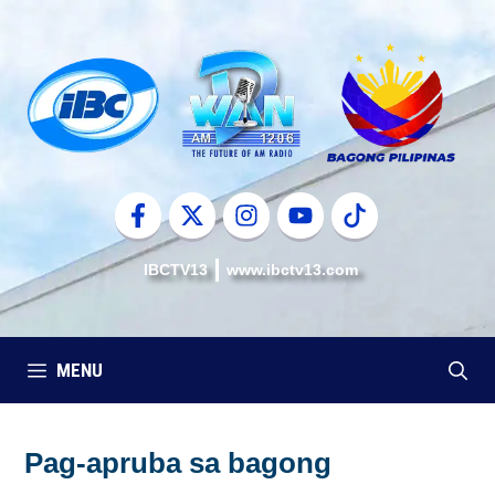
Skip
to
content
IBCTV13
www.ibctv13.com
MENU
Pag-apruba sa bagong