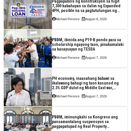
Pagpapabilis ng konstruksyon sa higit
7,300 kabahayan sa ilalim ng Expanded
4PH, posible na sa pagtutulungan ng
Pag-IBIG at P.A. Alvarez
Michael Peronce
August 8, 2026
PBBM, ibinida ang P19-B pondo para sa
scholarship ngayong taon, pinakamalaki
sa kasaysayan ng TESDA
Michael Peronce
August 7, 2026
PH economy, inaasahang babawi sa
ikalawang bahagi ng taon kasunod ng
2.3% GDP dulot ng Middle East war,
pagkaantala ng public construction
Michael Peronce
August 7, 2026
PBBM, iminungkahi sa Kongreso ang
pansamantalang suspensyon sa
pagpapatupad ng Real Property