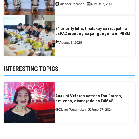
Valuation and Assessment Reform Act
Michael Peronce
August 7, 2026
24 priority bills, tinalakay sa ikaapat na
LEDAC meeting sa pangunguna ni PBBM
August 6, 2026
INTERESTING TOPICS
Anak ni Veteran actress Eva Darren,
netizens, dismayado sa FAMAS
Divine Paguntalan
June 17, 2024