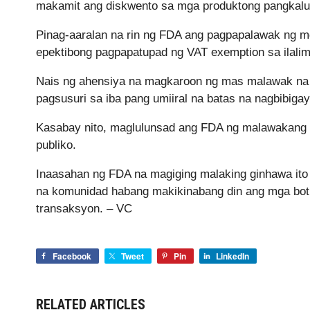
makamit ang diskwento sa mga produktong pangkal
Pinag-aaralan na rin ng FDA ang pagpapalawak ng 
epektibong pagpapatupad ng VAT exemption sa ilal
Nais ng ahensiya na magkaroon ng mas malawak na 
pagsusuri sa iba pang umiiral na batas na nagbibiga
Kasabay nito, maglulunsad ang FDA ng malawakang i
publiko.
Inaasahan ng FDA na magiging malaking ginhawa ito 
na komunidad habang makikinabang din ang mga botik
transaksyon. – VC
Facebook
Tweet
Pin
LinkedIn
RELATED ARTICLES