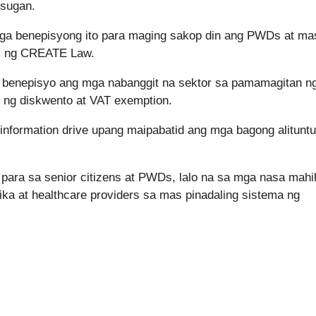
usugan.
mga benepisyong ito para maging sakop din ang PWDs at ma
im ng CREATE Law.
benepisyo ang mga nabanggit na sektor sa pamamagitan n
y ng diskwento at VAT exemption.
nformation drive upang maipabatid ang mga bagong alituntu
para sa senior citizens at PWDs, lalo na sa mga nasa mahi
a at healthcare providers sa mas pinadaling sistema ng