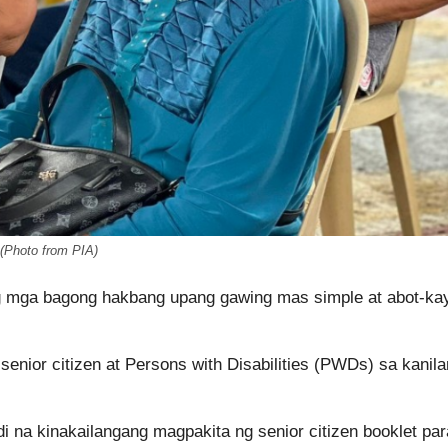
(Photo from PIA)
ng mga bagong hakbang upang gawing mas simple at abot-ka
enior citizen at Persons with Disabilities (PWDs) sa kanil
di na kinakailangang magpakita ng senior citizen booklet par