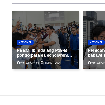
NATIONAL
NATIONAL
PBBM, ibinida ang P19-B
PH econ
pondo para sa scholarship
babawi 
ngayong taon, pinakamalaki
ng taon
Michael Peronce
August 7, 2026
Michael Per
sa kasaysayan ng TESDA
GDP dul
war, pag
construc