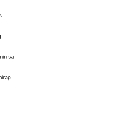
s
g
nin sa
hirap