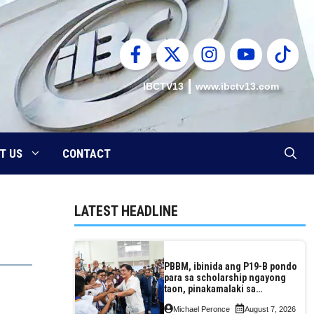
IBCTV13
www.ibctv13.com
T US
CONTACT
LATEST HEADLINE
PBBM, ibinida ang P19-B pondo
para sa scholarship ngayong
taon, pinakamalaki sa
kasaysayan ng TESDA
Michael Peronce
August 7, 2026