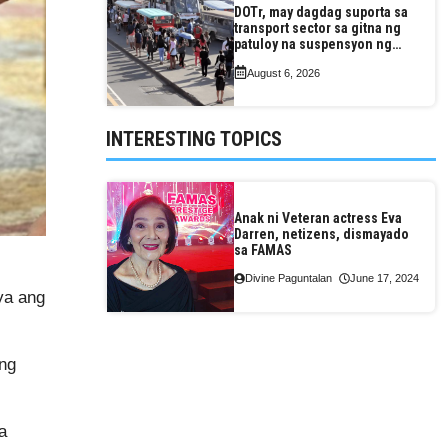
DOTr, may dagdag suporta sa
transport sector sa gitna ng
patuloy na suspensyon ng
taas-pasahe
August 6, 2026
INTERESTING TOPICS
Anak ni Veteran actress Eva
Darren, netizens, dismayado
sa FAMAS
Divine Paguntalan
June 17, 2024
ya ang
ang
a