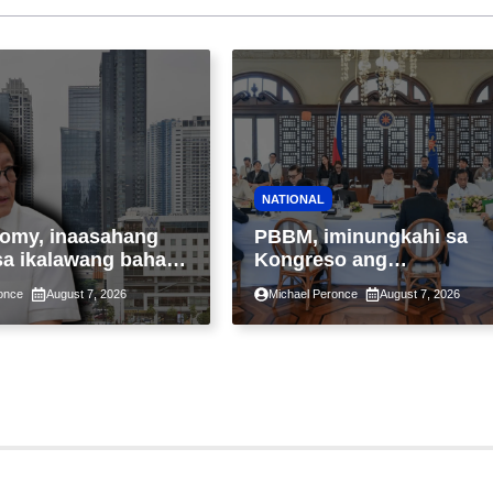
NATIONAL
omy, inaasahang
PBBM, iminungkahi sa
sa ikalawang bahagi
Kongreso ang
 kasunod ng 2.3%
pansamantalang
once
August 7, 2026
Michael Peronce
August 7, 2026
ot ng Middle East
suspensyon sa
kaantala ng public
pagpapatupad ng Real
tion
Property Valuation and
Assessment Reform Act