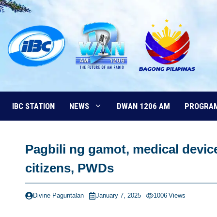
Skip
to
content
IBC STATION
NEWS
DWAN 1206 AM
PROGRA
Pagbili ng gamot, medical device
citizens, PWDs
Divine Paguntalan
January 7, 2025
1006
Views