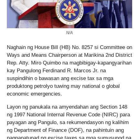
N/A
Naghain ng House Bill (HB) No. 8257 si Committee on
Ways and Means Chairperson at Marikina 2nd District
Rep. Atty. Miro Quimbo na magbibigay-kapangyarihan
kay Pangulong Ferdinand R. Marcos Jr. na
suspindihin o bawasan ang excise tax sa mga
produktong petrolyo tuwing may national o global
economic emergencies.
Layon ng panukala na amyendahan ang Section 148
ng 1997 National Internal Revenue Code (NIRC) para
payagan ang Pangulo, sa rekumendasyon ng kalihim
ng Department of Finance (DOF), na pahintuin ang
pagpapatupad ng excise taxes sa mga sumusunod na