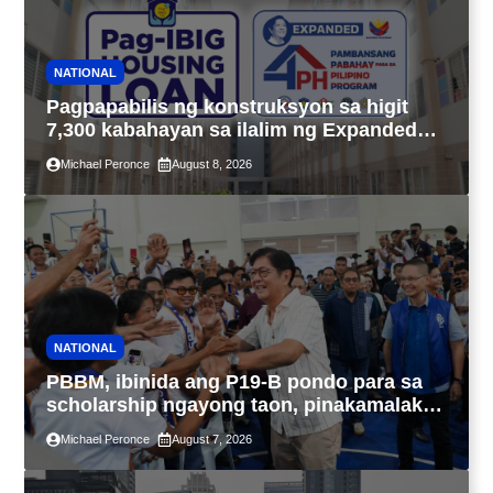
NATIONAL
Pagpapabilis ng konstruksyon sa higit
7,300 kabahayan sa ilalim ng Expanded
4PH, posible na sa pagtutulungan ng Pag-
Michael Peronce
August 8, 2026
IBIG at P.A. Alvarez
NATIONAL
PBBM, ibinida ang P19-B pondo para sa
scholarship ngayong taon, pinakamalaki
sa kasaysayan ng TESDA
Michael Peronce
August 7, 2026