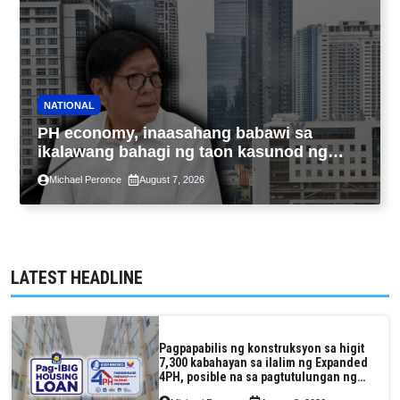
NATIONAL
PH economy, inaasahang babawi sa
ikalawang bahagi ng taon kasunod ng
2.3% GDP dulot ng Middle East war,
Michael Peronce
August 7, 2026
pagkaantala ng public construction
LATEST HEADLINE
Pagpapabilis ng konstruksyon sa higit
7,300 kabahayan sa ilalim ng Expanded
4PH, posible na sa pagtutulungan ng
Pag-IBIG at P.A. Alvarez