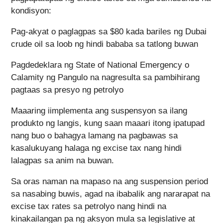
kondisyon:
Pag-akyat o paglagpas sa $80 kada bariles ng Dubai
crude oil sa loob ng hindi bababa sa tatlong buwan
Pagdedeklara ng State of National Emergency o
Calamity ng Pangulo na nagresulta sa pambihirang
pagtaas sa presyo ng petrolyo
Maaaring iimplementa ang suspensyon sa ilang
produkto ng langis, kung saan maaari itong ipatupad
nang buo o bahagya lamang na pagbawas sa
kasalukuyang halaga ng excise tax nang hindi
lalagpas sa anim na buwan.
Sa oras naman na mapaso na ang suspension period
sa nasabing buwis, agad na ibabalik ang nararapat na
excise tax rates sa petrolyo nang hindi na
kinakailangan pa ng aksyon mula sa legislative at