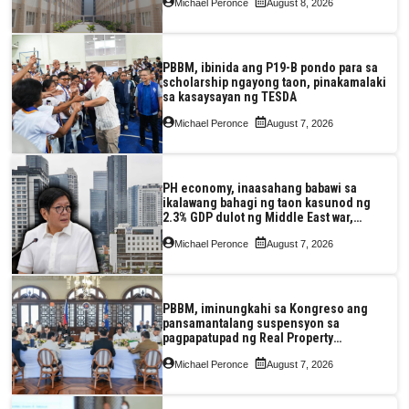
Michael Peronce
August 8, 2026
PBBM, ibinida ang P19-B pondo para sa
scholarship ngayong taon, pinakamalaki
sa kasaysayan ng TESDA
Michael Peronce
August 7, 2026
PH economy, inaasahang babawi sa
ikalawang bahagi ng taon kasunod ng
2.3% GDP dulot ng Middle East war,
pagkaantala ng public construction
Michael Peronce
August 7, 2026
PBBM, iminungkahi sa Kongreso ang
pansamantalang suspensyon sa
pagpapatupad ng Real Property
Valuation and Assessment Reform Act
Michael Peronce
August 7, 2026